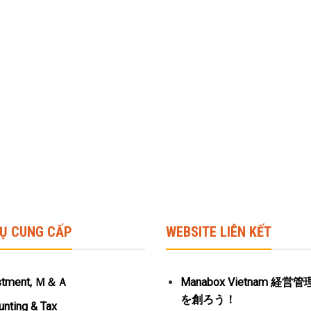
VỤ CUNG CẤP
WEBSITE LIÊN KẾT
stment, Ｍ＆Ａ
Manabox Vietnam 経
を創ろう！
nting & Tax