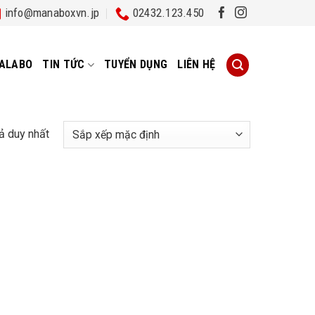
info@manaboxvn.jp
02432.123.450
ALABO
TIN TỨC
TUYỂN DỤNG
LIÊN HỆ
uả duy nhất