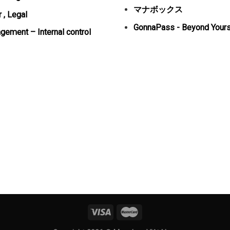
マナボックス
 , Legal
GonnaPass - Beyond Yours
ement – Internal control