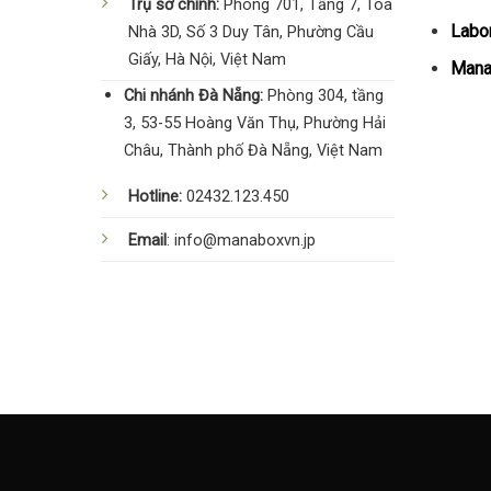
Trụ sở chính:
Phòng 701, Tầng 7, Tòa
Labor
Nhà 3D, Số 3 Duy Tân, Phường Cầu
Giấy, Hà Nội, Việt Nam
Manag
Chi nhánh Đà Nẵng:
Phòng 304, tầng
3, 53-55 Hoàng Văn Thụ, Phường Hải
Châu, Thành phố Đà Nẵng, Việt Nam
Hotline:
02432.123.450
Email
: info@manaboxvn.jp