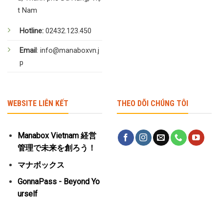
t Nam
Hotline:
02432.123.450
Email
: info@manaboxvn.j
p
WEBSITE LIÊN KẾT
THEO DÕI CHÚNG TÔI
Manabox Vietnam 経営
管理で未来を創ろう！
マナボックス
GonnaPass - Beyond Yo
urself