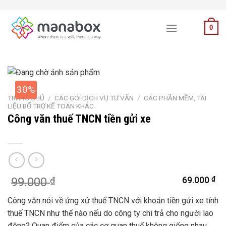
Skip
to
0
content
30%
TRANG CHỦ
/
CÁC GÓI DỊCH VỤ TƯ VẤN
/
CÁC PHẦN MỀM, TÀI
LIỆU BỔ TRỢ KẾ TOÁN KHÁC
Công văn thuế TNCN tiền gửi xe
Giá
Giá
99.000
₫
69.000
₫
gốc
hiện
Công văn nói về ứng xử thuế TNCN với khoản tiền gửi xe tính
là:
tại
thuế TNCN như thế nào nếu do công ty chi trả cho người lao
99.000 ₫.
là:
động? Quan điểm của các cơ quan thuế không giống nhau