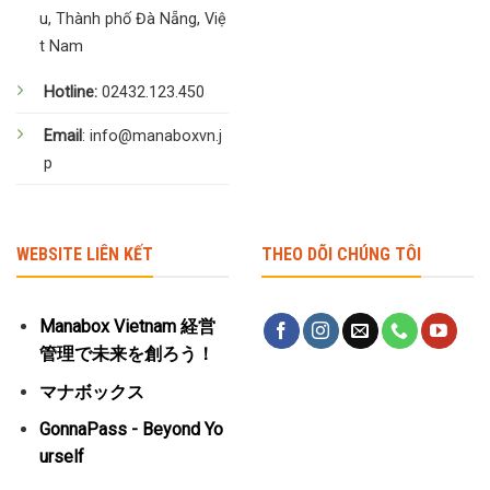
u, Thành phố Đà Nẵng, Việ
t Nam
Hotline:
02432.123.450
Email
: info@manaboxvn.j
p
WEBSITE LIÊN KẾT
THEO DÕI CHÚNG TÔI
Manabox Vietnam 経営
管理で未来を創ろう！
マナボックス
GonnaPass - Beyond Yo
urself