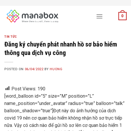
Skip
to
0
content
TIN TỨC
Đăng ký chuyển phát nhanh hồ sơ bảo hiểm
thông qua dịch vụ công
POSTED ON
06/04/2022
BY
HUONG
Post Views:
190
[word_balloon id=”5″ size=”M” position=”L”
name_position=”under_avatar” radius=”true” balloon=”talk”
balloon_shadow=”true”]Đợt này do ảnh hưởng của dịch
covid 19 nên cơ quan bảo hiểm không nhận hồ sơ trực tiếp
nữa. Vậy có cách nào để gửi hồ sơ lên cơ quan bảo hiểm 1