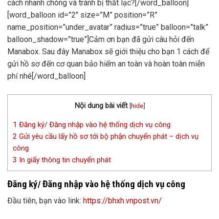
cách nhanh chóng và tránh bị thất lạc?[/word_balloon]
[word_balloon id=”2″ size=”M” position=”R”
name_position=”under_avatar” radius=”true” balloon=”talk”
balloon_shadow=”true”]Cảm ơn bạn đã gửi câu hỏi đến
Manabox. Sau đây Manabox sẽ giới thiệu cho bạn 1 cách để
gửi hồ sơ đến cơ quan bảo hiểm an toàn và hoàn toàn miễn
phí nhé[/word_balloon]
Nội dung bài viết
[
hide
]
1
Đăng ký/ Đăng nhập vào hệ thống dịch vụ công
2
Gửi yêu cầu lấy hồ sơ tới bộ phận chuyển phát – dịch vụ
công
3
In giấy thông tin chuyển phát
Đăng ký/ Đăng nhập vào hệ thống dịch vụ công
Đầu tiên, bạn vào link:
https://bhxh.vnpost.vn/