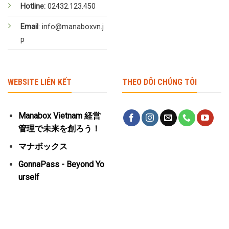
Hotline:
02432.123.450
Email
: info@manaboxvn.j
p
WEBSITE LIÊN KẾT
THEO DÕI CHÚNG TÔI
Manabox Vietnam 経営
管理で未来を創ろう！
マナボックス
GonnaPass - Beyond Yo
urself