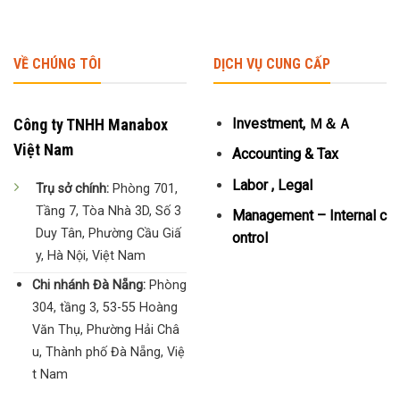
VỀ CHÚNG TÔI
DỊCH VỤ CUNG CẤP
Công ty TNHH Manabox
Investment, Ｍ＆Ａ
Việt Nam
Accounting & Tax
Labor , Legal
Trụ sở chính:
Phòng 701,
Tầng 7, Tòa Nhà 3D, Số 3
Management – Internal c
Duy Tân, Phường Cầu Giấ
ontrol
y, Hà Nội, Việt Nam
Chi nhánh Đà Nẵng:
Phòng
304, tầng 3, 53-55 Hoàng
Văn Thụ, Phường Hải Châ
u, Thành phố Đà Nẵng, Việ
t Nam