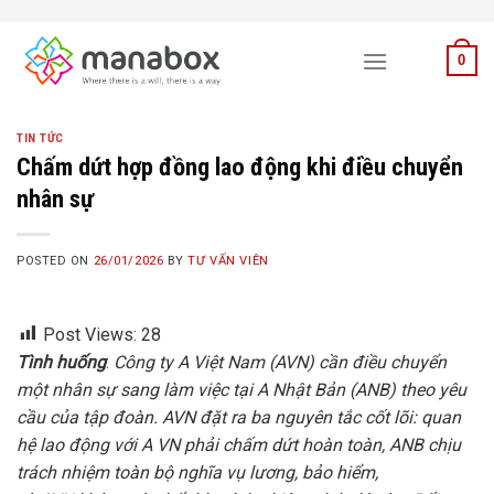
Skip
to
0
content
TIN TỨC
Chấm dứt hợp đồng lao động khi điều chuyển
nhân sự
POSTED ON
26/01/2026
BY
TƯ VẤN VIÊN
Post Views:
28
Tình huống
:
Công ty
A Việt Nam (AVN)
cần điều chuyển
một nhân sự sang làm việc tại
A Nhật Bản (ANB)
theo yêu
cầu của tập đoàn.
AVN
đặt ra ba nguyên tắc cốt lõi: quan
hệ lao động với
A VN
phải chấm dứt hoàn toàn,
ANB
chịu
trách nhiệm toàn bộ nghĩa vụ lương, bảo hiểm,