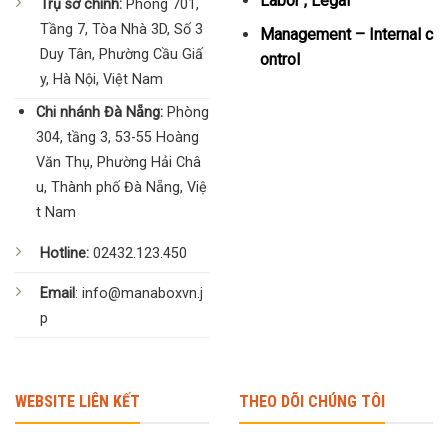
Labor , Legal
Trụ sở chính:
Phòng 701,
Tầng 7, Tòa Nhà 3D, Số 3
Management – Internal c
Duy Tân, Phường Cầu Giấ
ontrol
y, Hà Nội, Việt Nam
Chi nhánh Đà Nẵng:
Phòng
304, tầng 3, 53-55 Hoàng
Văn Thụ, Phường Hải Châ
u, Thành phố Đà Nẵng, Việ
t Nam
Hotline:
02432.123.450
Email
: info@manaboxvn.j
p
WEBSITE LIÊN KẾT
THEO DÕI CHÚNG TÔI