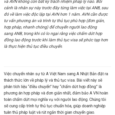
và
AVN
không còn bất kỳ trách nhiệm pháp lý nào. Bối
cảnh là nhân sự này trước đây từng làm việc tại
ANB
, sau
đó về làm việc độc lập tại
AVN
hơn 1 năm.
AVN
cần được
tư vấn phương án và trình tự thủ tục phù hợp (đơn giản,
hợp pháp, nhanh chóng) để chuyển người lao động
sang
ANB
, trong khi có lo ngại rằng việc chấm dứt hợp
đồng lao động trước khi làm thủ tục visa sẽ phức tạp hơn
là thực hiện thủ tục điều chuyển
.
Việc chuyển nhân sự từ
A Việt Nam
sang
A Nhật Bản
đặt ra
thách thức lớn về pháp lý và thủ tục visa. Bài viết này sẽ
phân tích liệu “điều chuyển” hay “chấm dứt hợp đồng” là
phương án hợp pháp và đơn giản nhất, đảm bảo
A VN
hoàn
toàn chấm dứt mọi nghĩa vụ với người lao động. Chúng tôi
sẽ cung cấp trình tự thủ tục chuẩn hóa, giúp doanh nghiệp
tuân thủ pháp luật và rút ngắn thời gian chuyển giao.