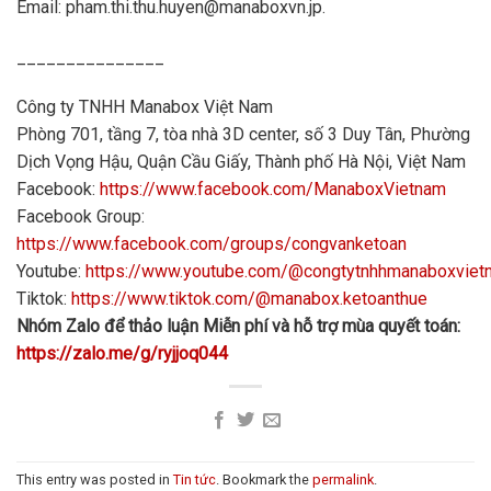
Email: pham.thi.thu.huyen@manaboxvn.jp.
_______________
Công ty TNHH Manabox Việt Nam
Phòng 701, tầng 7, tòa nhà 3D center, số 3 Duy Tân, Phường
Dịch Vọng Hậu, Quận Cầu Giấy, Thành phố Hà Nội, Việt Nam
Facebook:
https://www.facebook.com/ManaboxVietnam
Facebook Group:
https://www.facebook.com/groups/congvanketoan
Youtube:
https://www.youtube.com/@congtytnhhmanaboxvie
Tiktok:
https://www.tiktok.com/@manabox.ketoanthue
Nhóm Zalo để thảo luận Miễn phí và hỗ trợ mùa quyết toán:
https://zalo.me/g/ryjjoq044
This entry was posted in
Tin tức
. Bookmark the
permalink
.