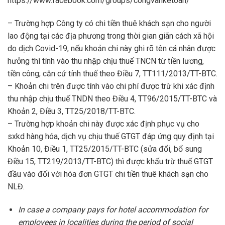
https://www.facebook.com/groups/congvanketoan/
– Trường hợp Công ty có chi tiền thuê khách sạn cho người
lao động tại các địa phương trong thời gian giãn cách xã hội
do dịch Covid-19, nếu khoản chi này ghi rõ tên cá nhân được
hưởng thì tính vào thu nhập chịu thuế TNCN từ tiền lương,
tiền công; căn cứ tính thuế theo Điều 7, TT111/2013/TT-BTC.
– Khoản chi trên được tính vào chi phí được trừ khi xác định
thu nhập chịu thuế TNDN theo Điều 4, TT96/2015/TT-BTC và
Khoản 2, Điều 3, TT25/2018/TT-BTC.
– Trường hợp khoản chi này được xác định phục vụ cho
sxkd hàng hóa, dịch vụ chịu thuế GTGT đáp ứng quy định tại
Khoản 10, Điều 1, TT25/2015/TT-BTC (sửa đổi, bổ sung
Điều 15, TT219/2013/TT-BTC) thì được khấu trừ thuế GTGT
đầu vào đối với hóa đơn GTGT chi tiền thuê khách sạn cho
NLĐ.
In case a company pays for hotel accommodation for
employees in localities during the period of social