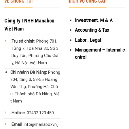
VỀ CHÚNG TÔI
DỊCH VỤ CUNG CẤP
Công ty TNHH Manabox
Investment, Ｍ＆Ａ
Việt Nam
Accounting & Tax
Labor , Legal
Trụ sở chính:
Phòng 701,
Tầng 7, Tòa Nhà 3D, Số 3
Management – Internal c
Duy Tân, Phường Cầu Giấ
ontrol
y, Hà Nội, Việt Nam
Chi nhánh Đà Nẵng:
Phòng
304, tầng 3, 53-55 Hoàng
Văn Thụ, Phường Hải Châ
u, Thành phố Đà Nẵng, Việ
t Nam
Hotline:
02432.123.450
Email
: info@manaboxvn.j