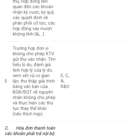
thu, hợp đồng liên
quan đến các khoản
nhận ký cược, ký quỹ,
các quyết định về
phân phối cổ tức, các
hợp đồng vay mượn
không tính lãi,…).
Trường hợp đơn vị
không cho phép KTV
gửi thư xác nhận: Tìm
hiểu lý do, đánh giá
tính hợp lý của lý do,
xem xét rủi ro gian
E, C,
5
lận, thu thập giải trình
A,
bằng văn bản của
R&O
BGĐ/BQT về nguyên
nhân không cho phép
và thực hiện các thủ
tục thay thế khác
(nếu thích hợp).
C.
Hóa đơn thanh toán
các khoản phải trả nội bộ