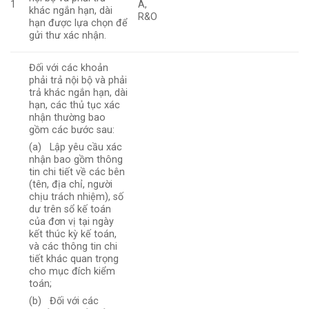
1
A,
khác ngắn hạn, dài
R&O
hạn được lựa chọn để
gửi thư xác nhận.
Đối với các khoản
phải trả nội bộ và phải
trả khác ngắn hạn, dài
hạn, các thủ tục xác
nhận thường bao
gồm các bước sau:
(a) Lập yêu cầu xác
nhận bao gồm thông
tin chi tiết về các bên
(tên, địa chỉ, người
chịu trách nhiệm), số
dư trên sổ kế toán
của đơn vị tại ngày
kết thúc kỳ kế toán,
và các thông tin chi
tiết khác quan trọng
cho mục đích kiểm
toán;
(b) Đối với các