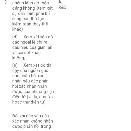
3
A,
chênh lệch có thỏa
R&O
đáng không. Xem xét
sự cần thiết phải bổ
sung các thủ tục
kiểm toán thay thế
khác);
(d) Xem xét liệu có
các ngoại lệ chỉ ra
dấu hiệu của gian lận
và sai sót khác
không;
(e) Xem xét độ tin
cậy của nguồn gốc
các phản hồi xác
nhận nếu các phản
hồi xác nhận nhận
được qua phương tiện
điện tử (ví dụ, qua fax
hoặc thư điện tử).
Đối với các yêu cầu
xác nhận không nhận
được phản hồi trong