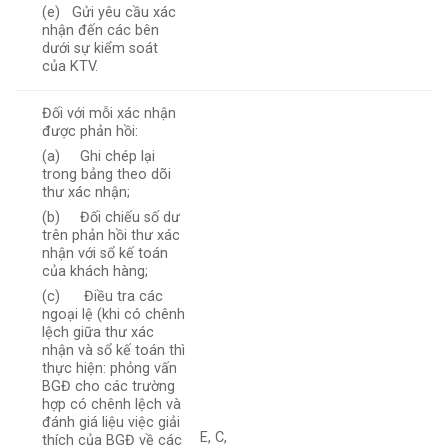
(e) Gửi yêu cầu xác
nhận đến các bên
dưới sự kiểm soát
của KTV.
Đối với mỗi xác nhận
được phản hồi:
(a) Ghi chép lại
trong bảng theo dõi
thư xác nhận;
(b) Đối chiếu số dư
trên phản hồi thư xác
nhận với sổ kế toán
của khách hàng;
(c) Điều tra các
ngoại lệ (khi có chênh
lệch giữa thư xác
nhận và sổ kế toán thì
thực hiện: phỏng vấn
BGĐ cho các trường
hợp có chênh lệch và
đánh giá liệu việc giải
E, C,
thích của BGĐ về các