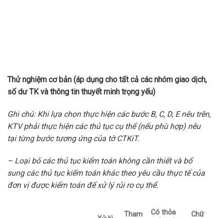
Thử nghiệm cơ bản
(áp dụng cho
t
ất cả các nhóm giao dịch,
số dư TK và thông tin thuyết minh trọng yếu)
Ghi chú: Khi lựa chọn thực hiện các bước B, C, D, E nêu trên,
KTV phải thực hiện các thủ tục cụ thể (nếu phù hợp) nêu
tại từng bước tương ứng của tờ CTKiT.
– Loại bỏ các thủ tục kiểm toán không cần thiết và bổ
sung các thủ tục kiểm toán khác theo yêu cầu thực tế của
đơn vị được kiểm toán để xử lý rủi ro cụ thể.
Có thỏa
Tham
Chữ