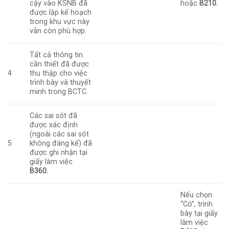
cậy vào KSNB đã
hoặc
B210.
được lập kế hoạch
trong khu vực này
vẫn còn phù hợp.
Tất cả thông tin
cần thiết đã được
4
thu thập cho việc
trình bày và thuyết
minh trong BCTC.
Các sai sót đã
được xác định
(ngoài các sai sót
5
không đáng kể) đã
được ghi nhận tại
giấy làm việc
B360.
Nếu chọn
“Có”, trình
bày tại giấy
làm việc