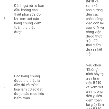
B410
và
Đánh giá rủi ro ban
xem xét
đầu không cần
ảnh hưởng
thiết phải sửa đổi
đến các
6
khi xem xét các
phần công
bằng chứng kiểm
việc còn lại
toán thu thập
của KTV và
được.
công việc
được thực
hiện đến
thời điểm
đưa ra kết
luận.
Nếu chọn
“Không”,
trình bày tại
Các bằng chứng
giấy làm
được thu thập là
việc
B410
đầy đủ và thích
7
và xem xét
hợp làm cơ sở đạt
ảnh hưởng
được các mục tiêu
đến ý kiến
kiểm toán.
kiểm toán
tại giấy làm