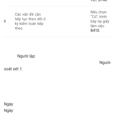
việc
B140.
Nếu chọn
Các vấn đề cần
“Có”, trình
tiếp tục theo dõi ở
8
bày tại giấy
kỳ kiểm toán tiếp
làm việc
theo.
B410.
Người lập:
Người
soát xét 1:
Ngày
Ngày: