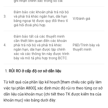
ghi nhận chính xác trong sổ cái.
Đảm bảo các khoản phải trả nội bộ
3.
và phải trả khác ngắn hạn, dài hạn
V/Đánh giá
bằng ngoại tệ được quy đổi theo tỉ
giá hối đoái phù hợp.
Đảm bảo tất cả các thuyết minh
cần thiết liên quan đến các khoản
4.
phải trả nội bộ và phải trả khác
P&D/Trình bày và
ngắn hạn, dài hạn được lập chính
thuyết minh
xác và các thông tin này được trình
bày và mô tả phù hợp trong BCTC.
RỦI RO ở cấp độ cơ sở dẫn liệu
Từ kết quả của phần lập kế hoạch [tham chiếu các giấy làm
việc tại phần A800], xác định mức độ rủi ro theo từng cơ sở
dẫn liệu của khoản mục (chi tiết theo TK được kiểm tra của
khoản mục) vào bảng dưới đây: