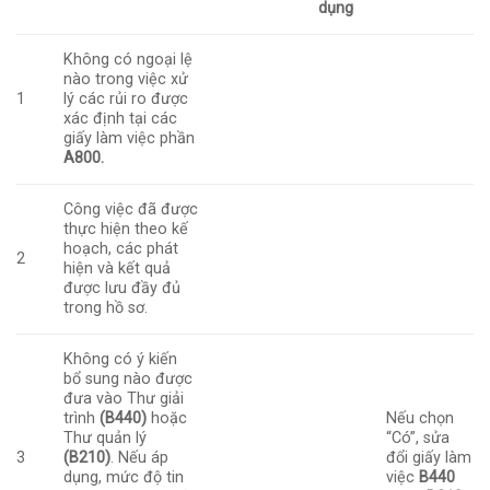
dụng
Không có ngoại lệ
nào trong việc xử
1
lý các rủi ro được
xác định tại các
giấy làm việc phần
A800.
Công việc đã được
thực hiện theo kế
hoạch, các phát
2
hiện và kết quả
được lưu đầy đủ
trong hồ sơ.
Không có ý kiến
bổ sung nào được
đưa vào Thư giải
trình
(B440)
hoặc
Nếu chọn
Thư quản lý
“Có”, sửa
3
(B210)
. Nếu áp
đổi giấy làm
dụng, mức độ tin
việc
B440