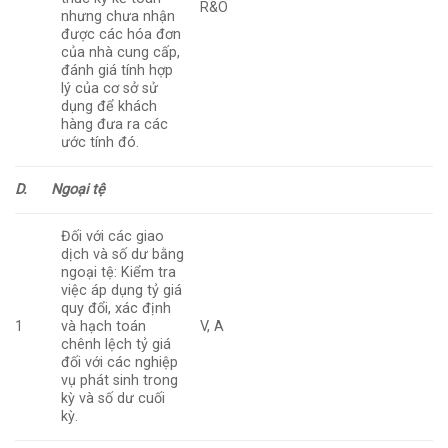
R&O
nhưng chưa nhận
được các hóa đơn
của nhà cung cấp,
đánh giá tính hợp
lý của cơ sở sử
dụng để khách
hàng đưa ra các
ước tính đó.
D.
Ngoại tệ
Đối với các giao
dịch và số dư bằng
ngoại tệ: Kiểm tra
việc áp dụng tỷ giá
quy đổi, xác định
1
và hạch toán
V, A
chênh lệch tỷ giá
đối với các nghiệp
vụ phát sinh trong
kỳ và số dư cuối
kỳ.