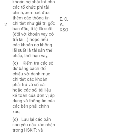
khoản nợ phải trả cho
các tổ chức phi tài
chính, xem xét đưa
thêm các thông tin
E, C,
chi tiết như giá trị gốc
2
A,
ban đầu, tỉ lệ lãi suất
R&O
(đối với khoản vay có
trả lãi….) hoặc nếu
các khoản nợ không
lãi suất là tài sản thế
chấp, thời hạn vay;
(c) Kiểm tra các số
dư bằng cách đối
chiếu với danh mục
chi tiết các khoản
phải trả và sổ cái
hoặc các sổ, tài liệu
kế toán của đơn vị áp
dụng và thông tin của
các bên phải chính
xác;
(d) Lưu lại các bản
sao yêu cầu xác nhận
trong HSKiT; và