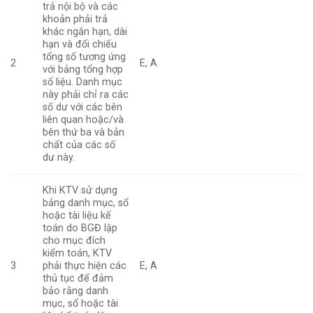
trả nội bộ và các
khoản phải trả
khác ngắn hạn, dài
hạn và đối chiếu
tổng số tương ứng
2
E, A
với bảng tổng hợp
số liệu. Danh mục
này phải chỉ ra các
số dư với các bên
liên quan hoặc/và
bên thứ ba và bản
chất của các số
dư này.
Khi KTV sử dụng
bảng danh mục, sổ
hoặc tài liệu kế
toán do BGĐ lập
cho mục đích
kiểm toán, KTV
3
phải thực hiện các
E, A
thủ tục để đảm
bảo rằng danh
mục, sổ hoặc tài