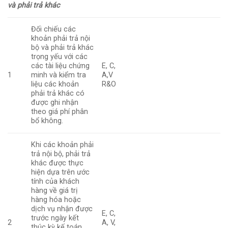
và phải trả khác
Đối chiếu các
khoản phải trả nội
bộ và phải trả khác
trọng yếu với các
các tài liệu chứng
E, C,
1
minh và kiểm tra
A,V
liệu các khoản
R&O
phải trả khác có
được ghi nhận
theo giá phí phân
bổ không.
Khi các khoản phải
trả nội bộ, phải trả
khác được thực
hiện dựa trên ước
tính của khách
hàng về giá trị
hàng hóa hoặc
dịch vụ nhận được
E, C,
trước ngày kết
2
A, V,
thúc kỳ kế toán