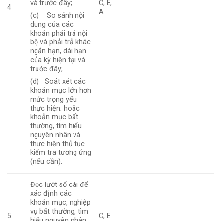
C, E,
và trước đây;
4
A
(c) So sánh nội
dung của các
khoản phải trả nội
bộ và phải trả khác
ngắn hạn, dài hạn
của kỳ hiện tại và
trước đây;
(d) Soát xét các
khoản mục lớn hơn
mức trọng yếu
thực hiện, hoặc
khoản mục bất
thường, tìm hiểu
nguyên nhân và
thực hiện thủ tục
kiểm tra tương ứng
(nếu cần).
Đọc lướt sổ cái để
xác định các
khoản mục, nghiệp
vụ bất thường, tìm
5
C, E
hiểu nguyên nhân