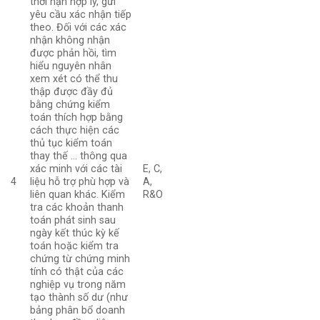
thời hạn hợp lý, gửi
yêu cầu xác nhận tiếp
theo. Đối với các xác
nhận không nhận
được phản hồi, tìm
hiểu nguyên nhân
xem xét có thể thu
thập được đầy đủ
bằng chứng kiểm
toán thích hợp bằng
cách thực hiện các
thủ tục kiểm toán
thay thế … thông qua
xác minh với các tài
E, C,
4
liệu hỗ trợ phù hợp và
A,
liên quan khác. Kiểm
R&O
tra các khoản thanh
toán phát sinh sau
ngày kết thúc kỳ kế
toán hoặc kiểm tra
chứng từ chứng minh
tính có thật của các
nghiệp vụ trong năm
tạo thành số dư (như
bảng phân bổ doanh