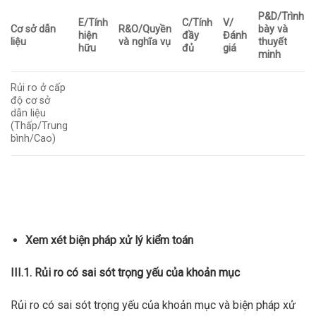
P&D/Trình
E/Tính
C/Tính
V/
Cơ sở dẫn
R&O/Quyền
bày và
hiện
đầy
Đánh
liệu
và nghĩa vụ
thuyết
hữu
đủ
giá
minh
Rủi ro ở cấp
độ cơ sở
dẫn liệu
(Thấp/Trung
bình/Cao)
Xem xét biện pháp xử lý kiểm toán
III.1.
Rủi ro có sai sót trọng yếu của khoản mục
Rủi ro có sai sót trọng yếu của khoản mục và biện pháp xử