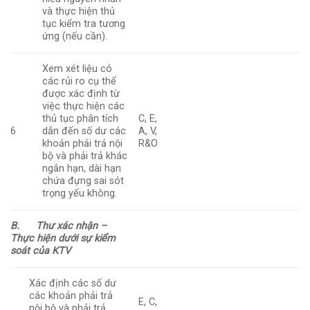
và thực hiện thủ
tục kiểm tra tương
ứng (nếu cần).
Xem xét liệu có
các rủi ro cụ thể
được xác định từ
việc thực hiện các
thủ tục phân tích
C, E,
6
dẫn đến số dư các
A, V,
khoản phải trả nội
R&O
bộ và phải trả khác
ngắn hạn, dài hạn
chứa đựng sai sót
trọng yếu không.
B.
Thư xác nhận –
Thực hiện dưới sự kiểm
soát của KTV
Xác định các số dư
các khoản phải trả
E, C,
nội bộ và phải trả