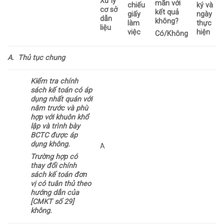
Xử lý
mãn với
chiếu
ký và
cơ sở
kết quả
giấy
ngày
dẫn
không?
làm
thực
liệu
việc
hiện
Có/Không
A.
Thủ tục chung
Kiểm tra chính
sách kế toán
có
áp
dụng nhất quán với
năm trước và phù
hợp với khuôn khổ
lập và trình bày
BCTC được áp
dụng
không
.
A
Trường hợp có
thay đổi chính
sách kế toán đơn
vị có tuân thủ theo
hướng dẫn của
[CMKT số 29]
không.