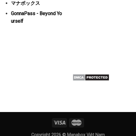
マナボックス
GonnaPass - Beyond Yo
urself
Copyright 2026 ©
Manabox Việt Nam