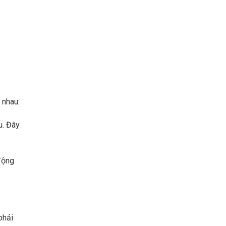
 nhau:
u. Đây
động
phải