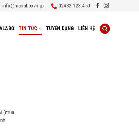
info@manaboxvn.jp
02432.123.450
ALABO
TIN TỨC
TUYỂN DỤNG
LIÊN HỆ
ại (mua
anh