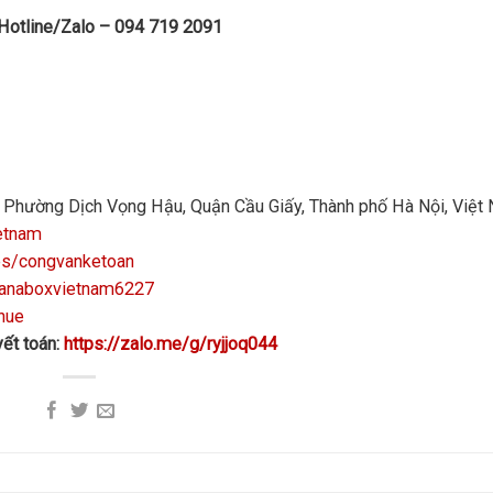
 Hotline/Zalo – 094 719 2091
n, Phường Dịch Vọng Hậu, Quận Cầu Giấy, Thành phố Hà Nội, Việt
etnam
ps/congvanketoan
manaboxvietnam6227
hue
ết toán:
https://zalo.me/g/ryjjoq044