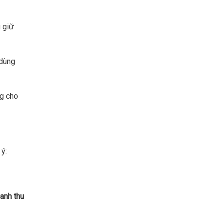
 giữ
 dùng
ng cho
ý:
oanh thu