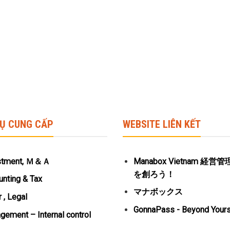
VỤ CUNG CẤP
WEBSITE LIÊN KẾT
stment, Ｍ＆Ａ
Manabox Vietnam 経
を創ろう！
nting & Tax
マナボックス
 , Legal
GonnaPass - Beyond Yours
ement – Internal control