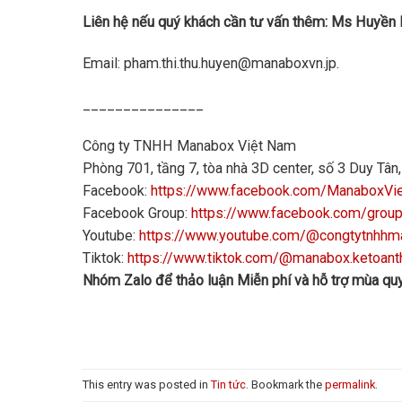
Liên hệ nếu quý khách cần tư vấn thêm: Ms Huyền
Email: pham.thi.thu.huyen@manaboxvn.jp.
_______________
Công ty TNHH Manabox Việt Nam
Phòng 701, tầng 7, tòa nhà 3D center, số 3 Duy Tâ
Facebook:
https://www.facebook.com/ManaboxVi
Facebook Group:
https://www.facebook.com/grou
Youtube:
https://www.youtube.com/@congtytnhh
Tiktok:
https://www.tiktok.com/@manabox.ketoant
Nhóm Zalo để thảo luận Miễn phí và hỗ trợ mùa quy
This entry was posted in
Tin tức
. Bookmark the
permalink
.