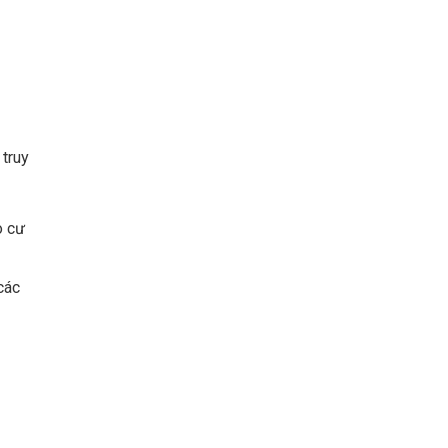
 truy
o cư
các