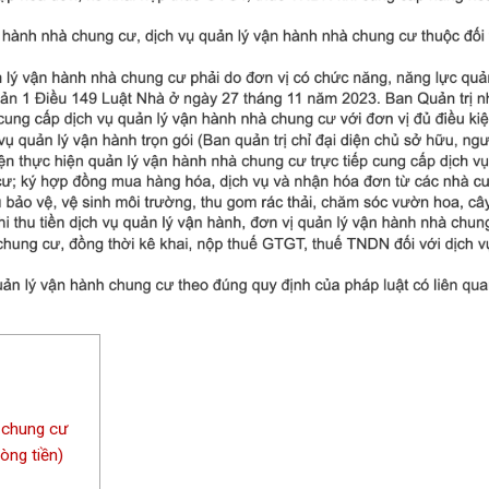
ừ chung cư
òng tiền)