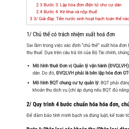
2.3
Bước 3: Lập hóa đơn điện tử cho cư dân
2.4
Bước 4: Kê khai và nộp thuế
3
3/ Giải đáp: Tiền nước sinh hoạt hạch toán thế n
1/ Chủ thể có trách nhiệm xuất hoá đơn
Sai lầm trong việc xác định “chủ thể” xuất hóa đơ
thu thuế. Dựa trên câu trả lời của Bộ Tài chính, chú
Mô hình thuê Đơn vị Quản lý vận hành (ĐVQLVH) 
dân. Do đó,
ĐVQLVH phải là bên lập hóa đơn G
Mô hình BQT chung cư tự quản lý:
BQT phải đăng
khoản thu dịch vụ (chỉ áp dụng nếu BQT đủ năng
2/ Quy trình 4 bước chuẩn hóa hóa đơn, c
Để đảm bảo tính minh bạch và đúng luật, kế toán tòa