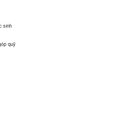
c sinh
góp quỹ