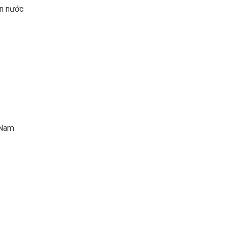
ền nước
 Nam