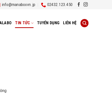
info@manaboxvn.jp
02432.123.450
ALABO
TIN TỨC
TUYỂN DỤNG
LIÊN HỆ
hông