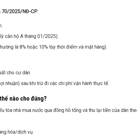
nh 70/2025/NĐ-CP
:
n.
 lý căn hộ A tháng 01/2025).
hường là 8% hoặc 10% tùy thời điểm và mặt hàng).
uất cho cư dân.
i nhuận) sau khi trừ đi các chi phí vận hành thực tế.
n thế nào cho đúng?
ếu tòa nhà mua nước qua đồng hồ tổng và thu lại tiền của dân th
àng hóa/dịch vụ.