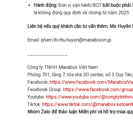
Hành động:
Đơn vị vận hành/BQT
bắt buộc phải
là không đúng quy định về chứng từ năm 2025.
Liên hệ nếu quý khách cần tư vấn thêm: Ms Huyền
Email: pham.thi.thu.huyen@manaboxvn.jp.
_______________
Công ty TNHH Manabox Việt Nam
Phòng 701, tầng 7, tòa nhà 3D center, số 3 Duy Tâ
Facebook:
https://www.facebook.com/ManaboxVi
Facebook Group:
https://www.facebook.com/grou
Youtube:
https://www.youtube.com/@congtytnhh
Tiktok:
https://www.tiktok.com/@manabox.ketoant
Nhóm Zalo để thảo luận Miễn phí và hỗ trợ mùa quy