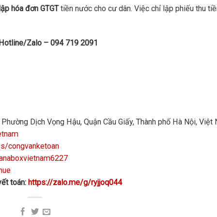
 lập hóa đơn GTGT
tiền nước cho cư dân. Việc chỉ lập phiếu thu ti
 Hotline/Zalo – 094 719 2091
n, Phường Dịch Vọng Hậu, Quận Cầu Giấy, Thành phố Hà Nội, Việt
etnam
ps/congvanketoan
manaboxvietnam6227
hue
ết toán:
https://zalo.me/g/ryjjoq044