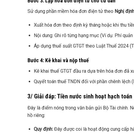
Bước 3: Lập hóa đơn điện tử cho cư dân
Sử dụng phần mềm hóa đơn điện tử theo
Nghị đị
Xuất hóa đơn theo định kỳ tháng hoặc khi thu tiề
Nội dung: Ghi rõ từng hạng mục (Ví dụ: Phí quản
Áp dụng thuế suất GTGT theo Luật Thuế 2024 (T
Bước 4: Kê khai và nộp thuế
Kê khai thuế GTGT đầu ra dựa trên hóa đơn đã x
Quyết toán thuế TNDN đối với phần chênh lệch (lợ
3/ Giải đáp: Tiền nước sinh hoạt hạch toá
Đây là điểm nóng trong văn bản gửi Bộ Tài chính. N
hồ riêng:
Quy định:
Đây được coi là hoạt động cung cấp h