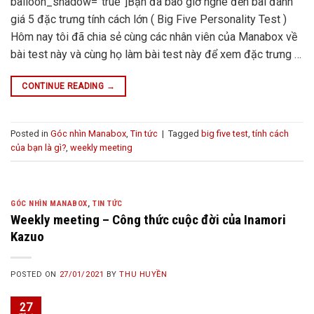
balloon_shadow=”true”]Bạn đã bao giờ nghe đến bài đánh
giá 5 đặc trưng tính cách lớn ( Big Five Personality Test )
Hôm nay tôi đã chia sẻ cùng các nhân viên của Manabox về
bài test này và cùng họ làm bài test này để xem đặc trưng …
CONTINUE READING
→
Posted in
Góc nhìn Manabox
,
Tin tức
|
Tagged
big five test
,
tính cách
của bạn là gì?
,
weekly meeting
GÓC NHÌN MANABOX
,
TIN TỨC
Weekly meeting – Công thức cuộc đời của Inamori
Kazuo
POSTED ON
27/01/2021
BY
THU HUYỀN
27