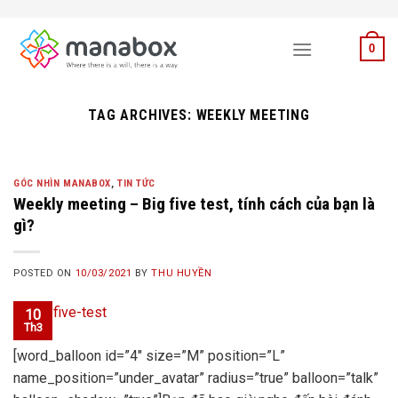
Skip
to
0
content
TAG ARCHIVES:
WEEKLY MEETING
GÓC NHÌN MANABOX
,
TIN TỨC
Weekly meeting – Big five test, tính cách của bạn là
gì?
POSTED ON
10/03/2021
BY
THU HUYỀN
10
Th3
[word_balloon id=”4″ size=”M” position=”L”
name_position=”under_avatar” radius=”true” balloon=”talk”