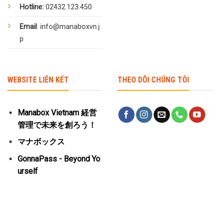
Hotline:
02432.123.450
Email
: info@manaboxvn.j
p
WEBSITE LIÊN KẾT
THEO DÕI CHÚNG TÔI
Manabox Vietnam 経営
管理で未来を創ろう！
マナボックス
GonnaPass - Beyond Yo
urself