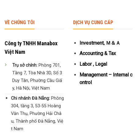
VỀ CHÚNG TÔI
DỊCH VỤ CUNG CẤP
Công ty TNHH Manabox
Investment, Ｍ＆Ａ
Việt Nam
Accounting & Tax
Labor , Legal
Trụ sở chính:
Phòng 701,
Tầng 7, Tòa Nhà 3D, Số 3
Management – Internal c
Duy Tân, Phường Cầu Giấ
ontrol
y, Hà Nội, Việt Nam
Chi nhánh Đà Nẵng:
Phòng
304, tầng 3, 53-55 Hoàng
Văn Thụ, Phường Hải Châ
u, Thành phố Đà Nẵng, Việ
t Nam