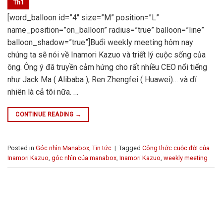
Th1
[word_balloon id=”4″ size=”M” position=”L”
name_position=”on_balloon” radius=”true” balloon=”line”
balloon_shadow=”true”]Buổi weekly meeting hôm nay
chúng ta sẽ nói về Inamori Kazuo và triết lý cuộc sống của
ông. Ông ý đã truyền cảm hứng cho rất nhiều CEO nổi tiếng
như Jack Ma ( Alibaba ), Ren Zhengfei ( Huawei)… và dĩ
nhiên là cả tôi nữa. …
CONTINUE READING
→
Posted in
Góc nhìn Manabox
,
Tin tức
|
Tagged
Công thức cuộc đời của
Inamori Kazuo
,
góc nhìn của manabox
,
Inamori Kazuo
,
weekly meeting