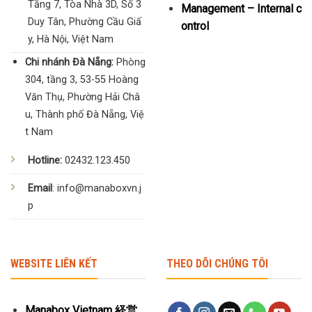
Tầng 7, Tòa Nhà 3D, Số 3
Management – Internal c
Duy Tân, Phường Cầu Giấ
ontrol
y, Hà Nội, Việt Nam
Chi nhánh Đà Nẵng:
Phòng
304, tầng 3, 53-55 Hoàng
Văn Thụ, Phường Hải Châ
u, Thành phố Đà Nẵng, Việ
t Nam
Hotline:
02432.123.450
Email
: info@manaboxvn.j
p
WEBSITE LIÊN KẾT
THEO DÕI CHÚNG TÔI
Manabox Vietnam 経営