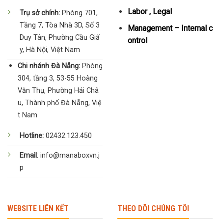
Labor , Legal
Trụ sở chính:
Phòng 701,
Tầng 7, Tòa Nhà 3D, Số 3
Management – Internal c
Duy Tân, Phường Cầu Giấ
ontrol
y, Hà Nội, Việt Nam
Chi nhánh Đà Nẵng:
Phòng
304, tầng 3, 53-55 Hoàng
Văn Thụ, Phường Hải Châ
u, Thành phố Đà Nẵng, Việ
t Nam
Hotline:
02432.123.450
Email
: info@manaboxvn.j
p
WEBSITE LIÊN KẾT
THEO DÕI CHÚNG TÔI