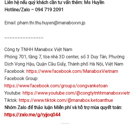
Liên hệ nếu quý khách cần tư vấn thêm: Ms Huyền
Hotline/Zalo – 094 719 2091
Email: pham.thi.thu.huyen@manaboxvn.jp.
_______________
Công ty TNHH Manabox Việt Nam
Phòng 701, tầng 7, tòa nhà 3D center, số 3 Duy Tân, Phường
Dịch Vọng Hậu, Quận Cầu Giấy, Thành phố Hà Nội, Việt Nam
Facebook:
https://www.facebook.com/ManaboxVietnam
Facebook Group:
https://www.facebook.com/groups/congvanketoan
Youtube:
https://www.youtube.com/@congtytnhhmanaboxvie
Tiktok:
https://www.tiktok.com/@manabox.ketoanthue
Nhóm Zalo để thảo luận Miễn phí và hỗ trợ mùa quyết toán:
https://zalo.me/g/ryjjoq044