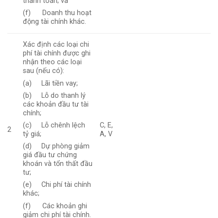
thanh toán; và
(f) Doanh thu hoạt
động tài chính khác.
Xác định các loại chi
phí tài chính được ghi
nhận theo các loại
sau (nếu có):
(a) Lãi tiền vay;
(b) Lỗ do thanh lý
các khoản đầu tư tài
chính;
(c) Lỗ chênh lệch
C, E,
2
tỷ giá;
A, V
(d) Dự phòng giảm
giá đầu tư chứng
khoán và tổn thất đầu
tư;
(e) Chi phí tài chính
khác;
(f) Các khoản ghi
giảm chi phí tài chính.