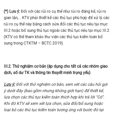
(*) Lưu ý:
Đối với các rủi ro cụ thể như rủi ro đáng kể, rủi ro
gian lận,… KTV phải thiết kế các thủ tục phù hợp để xử lý các
rủi ro cụ thể này bằng cách sửa đổi các thủ tục nêu tại mục
III.2 hoặc bổ sung thủ tục ngoài các thủ tục nêu tại mục III.2
(KTV có thể tham khảo thư viện các thủ tục kiểm toán bổ
sung trong CTKTM – BCTC 2019).
III.2. Thử nghiệm cơ bản (áp dụng cho
tất cả các nhóm giao
dịch, số dư TK và thông tin thuyết minh trọng yếu)
Lưu ý:
Đối với thử nghiệm cơ bản, xem xét các câu hỏi gợi
ý dưới đây (bao gồm nhưng không giới hạn) để thiết kế,
lựa chọn các thủ tục kiểm toán thích hợp khi trả lời “Có”.
Khi đó KTV sẽ xem xét lựa chọn, sửa đổi/bổ sung hoặc
loại bỏ các thủ tục kiểm toán tương ứng với bước đó tại