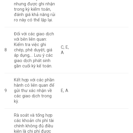
nhưng được ghi nhận
trong kỳ kiểm toán,
đánh giá khả năng rủi
ro này có thể lặp lại.
Đối với các giao dịch
với bên liên quan:
Kiểm tra việc ghi
C, E,
8
chép, phê duyệt, giá
A
áp dụng,… Lưu ý các
giao dịch phát sinh
gần cuối kỳ kế toán.
Kết hợp với các phần
hành có liên quan để
9
gửi thư xác nhận về
E, A
các giao dịch trong
kỳ.
Rà soát và tổng hợp
các khoản chi phí tài
chính không đủ điều
kiện là chi phí được