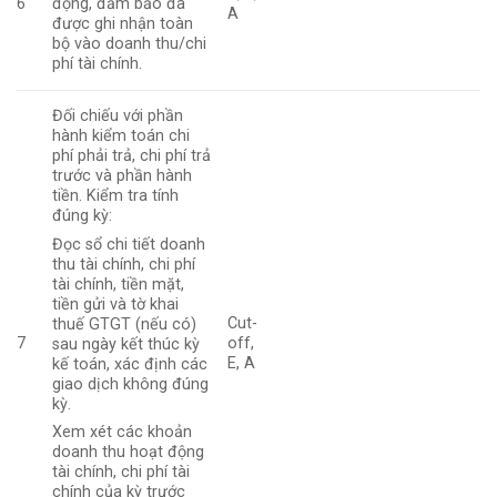
6
động, đảm bảo đã
A
được ghi nhận toàn
bộ vào doanh thu/chi
phí tài chính.
Đối chiếu với phần
hành kiểm toán chi
phí phải trả, chi phí trả
trước và phần hành
tiền. Kiểm tra tính
đúng kỳ:
Đọc sổ chi tiết doanh
thu tài chính, chi phí
tài chính, tiền mặt,
tiền gửi và tờ khai
Cut-
thuế GTGT (nếu có)
7
off,
sau ngày kết thúc kỳ
E, A
kế toán, xác định các
giao dịch không đúng
kỳ.
Xem xét các khoản
doanh thu hoạt động
tài chính, chi phí tài
chính của kỳ trước