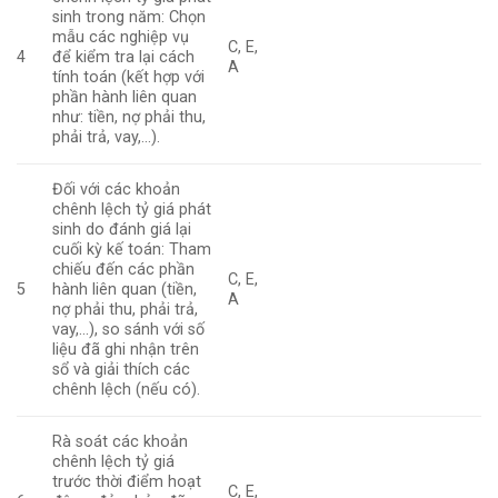
sinh trong năm: Chọn
mẫu các nghiệp vụ
C, E,
4
để kiểm tra lại cách
A
tính toán (kết hợp với
phần hành liên quan
như: tiền, nợ phải thu,
phải trả, vay,…).
Đối với các khoản
chênh lệch tỷ giá phát
sinh do đánh giá lại
cuối kỳ kế toán: Tham
chiếu đến các phần
C, E,
5
hành liên quan (tiền,
A
nợ phải thu, phải trả,
vay,…), so sánh với số
liệu đã ghi nhận trên
sổ và giải thích các
chênh lệch (nếu có).
Rà soát các khoản
chênh lệch tỷ giá
trước thời điểm hoạt
C, E,