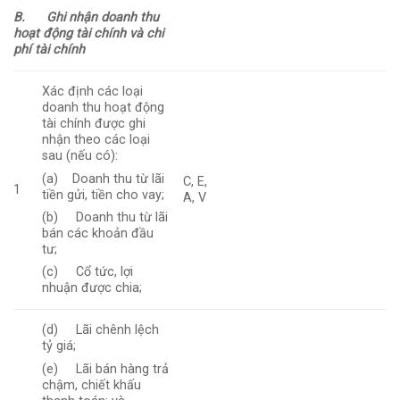
B.
Ghi nhận doanh thu
hoạt động tài chính và chi
phí tài chính
Xác định các loại
doanh thu hoạt động
tài chính được ghi
nhận theo các loại
sau (nếu có):
(a) Doanh thu từ lãi
C, E,
1
tiền gửi, tiền cho vay;
A, V
(b) Doanh thu từ lãi
bán các khoản đầu
tư;
(c) Cổ tức, lợi
nhuận được chia;
(d) Lãi chênh lệch
tỷ giá;
(e) Lãi bán hàng trả
chậm, chiết khấu