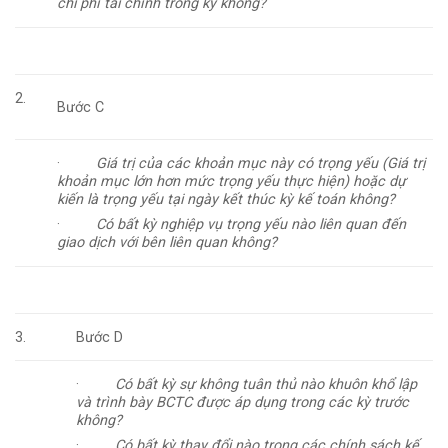
chi phí tài chính trong kỳ không?
2.
Bước C
·
Giá trị của các khoản mục này có trọng yếu (Giá trị
khoản mục lớn hơn mức trọng yếu thực hiện) hoặc dự
kiến là trọng yếu tại ngày kết thúc kỳ kế toán không?
·
Có bất kỳ nghiệp vụ trọng yếu nào liên quan đến
giao dịch với bên liên quan không?
3.
Bước D
·
Có bất kỳ sự không tuân thủ nào khuôn khổ lập
và trình bày BCTC được áp dụng trong các kỳ trước
không?
·
Có bất kỳ thay đổi nào trong các chính sách kế