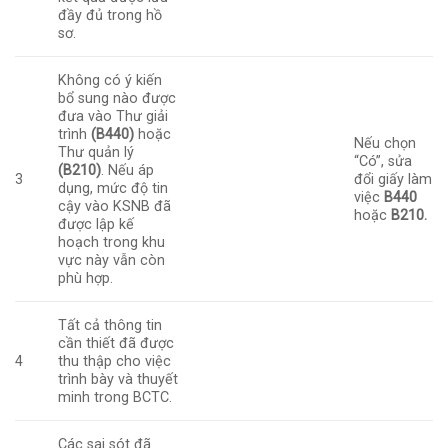
đầy đủ trong hồ
sơ.
Không có ý kiến
bổ sung nào được
đưa vào Thư giải
trình
(B440)
hoặc
Nếu chọn
Thư quản lý
“Có”, sửa
(B210)
. Nếu áp
3
đổi giấy làm
dụng, mức độ tin
việc
B440
cậy vào KSNB đã
hoặc
B210.
được lập kế
hoạch trong khu
vực này vẫn còn
phù hợp.
Tất cả thông tin
cần thiết đã được
4
thu thập cho việc
trình bày và thuyết
minh trong BCTC.
Các sai sót đã