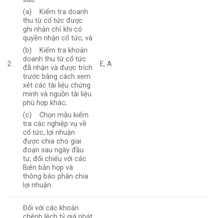
(a) Kiểm tra doanh
thu từ cổ tức được
ghi nhận chỉ khi có
quyền nhận cổ tức; và
(b) Kiểm tra khoản
doanh thu từ cổ tức
2
E, A
đã nhận và được trích
trước bằng cách xem
xét các tài liệu chứng
minh và nguồn tài liệu
phù hợp khác;
(c) Chọn mẫu kiểm
tra các nghiệp vụ về
cổ tức, lợi nhuận
được chia cho giai
đoạn sau ngày đầu
tư, đối chiếu với các
Biên bản họp và
thông báo phân chia
lợi nhuận.
Đối với các khoản
chênh lệch tỷ giá phát