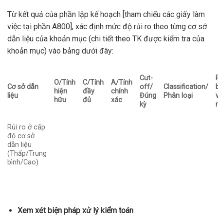
Từ kết quả của phần lập kế hoạch [tham chiếu các giấy làm
việc tại phần A800], xác định mức độ rủi ro theo từng cơ sở
dẫn liệu của khoản mục (chi tiết theo TK được kiểm tra của
khoản mục) vào bảng dưới đây:
Cut-
O/Tính
C/Tính
A/Tính
Cơ sở dẫn
off/
Classification/
hiện
đầy
chính
liệu
Đúng
Phân loại
hữu
đủ
xác
kỳ
Rủi ro ở cấp
độ cơ sở
dẫn liệu
(Thấp/Trung
bình/Cao)
Xem xét biện pháp xử lý kiểm toán