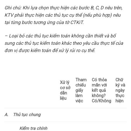
Ghi chú: Khi lựa chọn thực hiện các bước B, C, D nêu trên,
KTV phải thực hiện các thủ tục cụ thể (nếu phù hợp) nêu
tại từng bước tương ứng của tờ CTKiT.
– Loại bỏ các thủ tục kiểm toán không cần thiết và bổ
sung các thủ tục kiểm toán khác theo yêu cầu thực tế của
đơn vị được kiểm toán để xử lý rủi ro cụ thể.
Tham
Có thỏa
Chữ
Xử lý
chiếu
mãn với
ký và
cơ sở
giấy
kết quả
ngày
dẫn
làm
không?
thực
liệu
việc
Có/Không
hiện
A.
Thủ tục chung
Kiểm tra chính