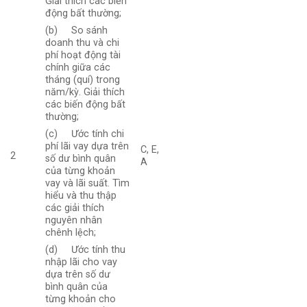
Giải thích các biến
động bất thường;
(b) So sánh
doanh thu và chi
phí hoạt động tài
chính giữa các
tháng (quí) trong
năm/kỳ. Giải thích
các biến động bất
thường;
(c) Ước tính chi
phí lãi vay dựa trên
C, E,
2
số dư bình quân
A
của từng khoản
vay và lãi suất. Tìm
hiểu và thu thập
các giải thích
nguyên nhân
chênh lệch;
(d) Ước tính thu
nhập lãi cho vay
dựa trên số dư
bình quân của
từng khoản cho