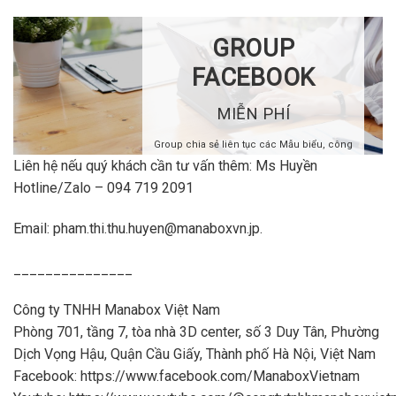
GROUP
FACEBOOK
MIỄN PHÍ
Group chia sẻ liên tục các Mẫu biểu, công
văn, quy trình từ sự Đam mê nghề Kế toán
Liên hệ nếu quý khách cần tư vấn thêm: Ms Huyền
của các bạn trẻ. Khi tham gia group mọi
Hotline/Zalo – 094 719 2091
người có thể trao đổi, học hỏi, nâng cao hơn
nữa kiến thức về Kế toán và Thuế.
Email: pham.thi.thu.huyen@manaboxvn.jp.
Mọi người có thể gửi yêu cầu về công văn,
mẫu biểu... thông qua email
info@manaboxvn.jp
_______________
For japanese support please contact -
https://manabox-global.com/
Công ty TNHH Manabox Việt Nam
Phòng 701, tầng 7, tòa nhà 3D center, số 3 Duy Tân, Phường
THAM DỰ NGAY
Dịch Vọng Hậu, Quận Cầu Giấy, Thành phố Hà Nội, Việt Nam
DỊCH VỤ TƯ VẤN CHỈ TỪ 2,5 TRIỆU/
Facebook: https://www.facebook.com/ManaboxVietnam
THÁNG