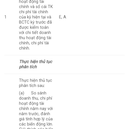
hoạt động tài
chính và sổ cái TK
chi phí tài chính
1
của kỳ hiện tại và
E, A
BCTC kỳ trước đã
được kiểm toán
với chi tiết doanh
thu hoạt động tài
chính, chi phí tài
chính.
Thực hiện thủ tục
phân tích
Thực hiện thủ tục
phân tích sau:
(a) So sánh
doanh thu, chi phí
hoạt động tài
chính năm nay với
năm trước, đánh
giá tính hợp lý của
các biến động lớn.