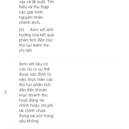
vay và lãi suất. Tìm
hiểu và thu thập
các giải trình
nguyên nhân
chênh lệch;
(e) Xem xét ảnh
hưởng của kết quả
phân tích đến các
thủ tục kiểm tra
chi tiết.
Xem xét liệu có
các rủi ro cụ thể
được xác định từ
việc thực hiện các
thủ tục phân tích
dẫn đến khoản
3
mục doanh thu
hoạt động tài
chính hoặc chi phí
tài chính chứa
đựng sai sót trọng
yếu không.