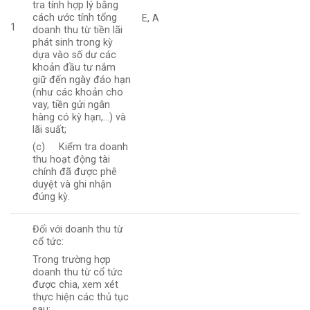
tra tính hợp lý bằng
cách ước tính tổng
E, A
1
doanh thu từ tiền lãi
phát sinh trong kỳ
dựa vào số dư các
khoản đầu tư nắm
giữ đến ngày đáo hạn
(như các khoản cho
vay, tiền gửi ngân
hàng có kỳ hạn,…) và
lãi suất;
(c) Kiểm tra doanh
thu hoạt động tài
chính đã được phê
duyệt và ghi nhận
đúng kỳ.
Đối với doanh thu từ
cổ tức:
Trong trường hợp
doanh thu từ cổ tức
được chia, xem xét
thực hiện các thủ tục
sau: