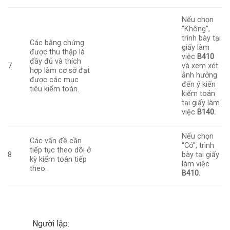
Nếu chọn
“Không”,
trình bày tại
Các bằng chứng
giấy làm
được thu thập là
việc
B410
đầy đủ và thích
7
và xem xét
hợp làm cơ sở đạt
ảnh hưởng
được các mục
đến ý kiến
tiêu kiểm toán.
kiểm toán
tại giấy làm
việc
B140.
Nếu chọn
Các vấn đề cần
“Có”, trình
tiếp tục theo dõi ở
8
bày tại giấy
kỳ kiểm toán tiếp
làm việc
theo.
B410.
Người lập: