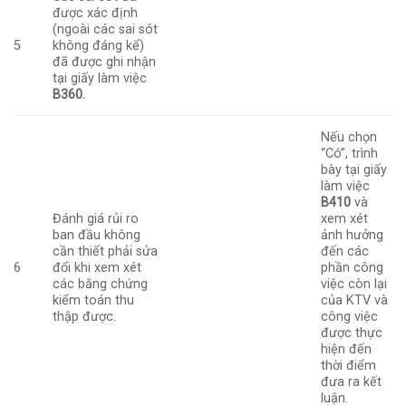
được xác định
(ngoài các sai sót
5
không đáng kể)
đã được ghi nhận
tại giấy làm việc
B360.
Nếu chọn
“Có”, trình
bày tại giấy
làm việc
B410
và
Đánh giá rủi ro
xem xét
ban đầu không
ảnh hưởng
cần thiết phải sửa
đến các
6
đổi khi xem xét
phần công
các bằng chứng
việc còn lại
kiểm toán thu
của KTV và
thập được.
công việc
được thực
hiện đến
thời điểm
đưa ra kết
luận.