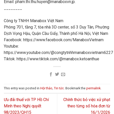
Email: pham.thi.thu.huyen@manaboxvn.jp.
________
Công ty TNHH Manabox Việt Nam
Phòng 701, tầng 7, tòa nhà 3D center, số 3 Duy Tân, Phường
Dịch Vọng Hậu, Quận Cầu Giấy, Thành phố Hà Nội, Việt Nam
Facebook: https://www.facebook.com/ManaboxVietnam
Youtube:
https://www.youtube.com/@congtytnhhmanaboxvietnam6227
Tiktok: https://www.tiktok.com/@manabox.ketoanthue
This entry was posted in
Hội thảo
,
Tin tức
. Bookmark the
permalink
.
Ưu đãi thuế với TP Hồ Chí
Chính thức bỏ việc xử phạt
Minh theo Nghị quyết
theo từng số hóa đơn từ
98/2023/QH15
16/1/2026