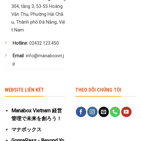
304, tầng 3, 53-55 Hoàng
Văn Thụ, Phường Hải Châ
u, Thành phố Đà Nẵng, Việ
t Nam
Hotline:
02432.123.450
Email
: info@manaboxvn.j
p
WEBSITE LIÊN KẾT
THEO DÕI CHÚNG TÔI
Manabox Vietnam 経営
管理で未来を創ろう！
マナボックス
GonnaPass - Beyond Yo