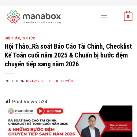
Skip
to
0
content
HỘI THẢO
,
TIN TỨC
Hội Thảo_Rà soát Báo Cáo Tài Chính, Checklist
Kế Toán cuối năm 2025 & Chuẩn bị bước đệm
chuyển tiếp sang năm 2026
POSTED ON
01/12/2025
BY
THU HUYỀN
Post Views:
524