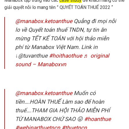
Manabox tập trung vào các
case study
để khách hàng có thể
giải quyết nỗi lo mang tên ” QUYẾT TOÁN THUẾ 2022 “
@manabox.ketoanthue
Quẳng đi mọi nỗi
lo về Quyết toán thuế TNDN, tự tin ăn
mừng TẾT KẾ TOÁN với hội thảo miễn
phí từ Manabox Việt Nam. Link in
↓@tuvanthue
#hoithaothue
♬ original
sound – Manaboxvn
@manabox.ketoanthue
Muốn có
tiền….HOÀN THUẾ Làm sao để hoàn
thuế….THAM GIA HỘI THẢO MIỄN PHÍ
TỪ MANABOX CHỨ SAO 😛
#hoanthue
#webinarthuetncn
#thuetncn