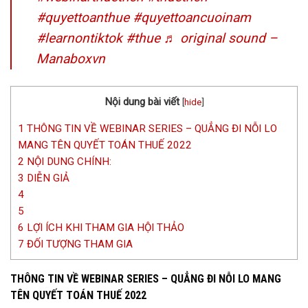
#quyettoanthue
#quyettoancuoinam
#learnontiktok
#thue
♬ original sound –
Manaboxvn
Nội dung bài viết
[
hide
]
1
THÔNG TIN VỀ WEBINAR SERIES – QUẲNG ĐI NỖI LO
MANG TÊN QUYẾT TOÁN THUẾ 2022
2
NỘI DUNG CHÍNH:
3
DIỄN GIẢ
4
5
6
LỢI ÍCH KHI THAM GIA HỘI THẢO
7
ĐỐI TƯỢNG THAM GIA
THÔNG TIN VỀ WEBINAR SERIES – QUẲNG ĐI NỖI LO MANG
TÊN QUYẾT TOÁN THUẾ 2022