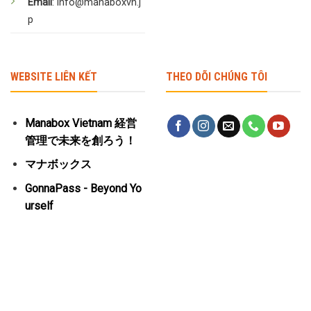
Email
: info@manaboxvn.j
p
WEBSITE LIÊN KẾT
THEO DÕI CHÚNG TÔI
Manabox Vietnam 経営
管理で未来を創ろう！
マナボックス
GonnaPass - Beyond Yo
urself