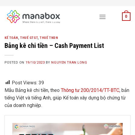
Skip
to
0
content
KẾ TOÁN
,
THUẾ GTGT
,
THUẾ TNDN
Bảng kê chi tiền – Cash Payment List
POSTED ON
19/10/2023
BY
NGUYEN TRAN LONG
Post Views:
39
Mẫu Bảng kê chi tiền, theo
Thông tư 200/2014/TT-BTC
, bản
tiếng Việt và tiếng Anh, giúp Kế toán xây dựng bộ chứng từ
của doanh nghiệp.