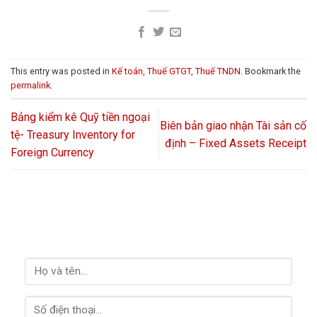
This entry was posted in
Kế toán
,
Thuế GTGT
,
Thuế TNDN
. Bookmark the
permalink
.
Bảng kiểm kê Quỹ tiền ngoại
Biên bản giao nhận Tài sản cố
tệ- Treasury Inventory for
định – Fixed Assets Receipt
Foreign Currency
LIÊN HỆ VỚI CHÚNG TÔI