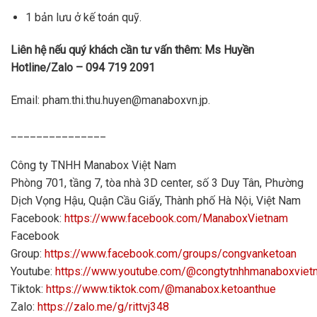
1 bản lưu ở kế toán quỹ.
Liên hệ nếu quý khách cần tư vấn thêm: Ms Huyền
Hotline/Zalo – 094 719 2091
Email: pham.thi.thu.huyen@manaboxvn.jp.
_______________
Công ty TNHH Manabox Việt Nam
Phòng 701, tầng 7, tòa nhà 3D center, số 3 Duy Tân, Phường
Dịch Vọng Hậu, Quận Cầu Giấy, Thành phố Hà Nội, Việt Nam
Facebook:
https://www.facebook.com/ManaboxVietnam
Facebook
Group:
https://www.facebook.com/groups/congvanketoan
Youtube:
https://www.youtube.com/@congtytnhhmanaboxvie
Tiktok:
https://www.tiktok.com/@manabox.ketoanthue
Zalo:
https://zalo.me/g/rittvj348