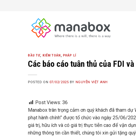
Skip
to
content
ĐẦU TƯ
,
KIỂM TOÁN
,
PHÁP LÍ
Các báo cáo tuân thủ của FDI và 
POSTED ON
07/02/2025
BY
NGUYỄN VIỆT ANH
Post Views:
36
Manabox trân trọng cảm ơn quý khách đã tham dự We
phạt hành chính” được tổ chức vào ngày 25/06/2024.
giá trị, hữu ích và có giá trị thực tiễn cao để vận d
những thông tin cần thiết, chúng tôi xin gửi tặng qu