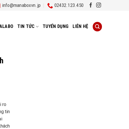
info@manaboxvn.jp
02432.123.450
ALABO
TIN TỨC
TUYỂN DỤNG
LIÊN HỆ
nh
i ro
g tin
ại
 khách