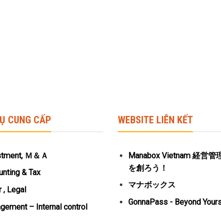
VỤ CUNG CẤP
WEBSITE LIÊN KẾT
stment, Ｍ＆Ａ
Manabox Vietnam 経
を創ろう！
nting & Tax
マナボックス
 , Legal
GonnaPass - Beyond Yours
ement – Internal control