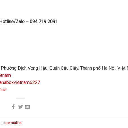
 Hotline/Zalo – 094 719 2091
n, Phường Dịch Vọng Hậu, Quận Cầu Giấy, Thành phố Hà Nội, Việt
etnam
manaboxvietnam6227
hue
 the
permalink
.