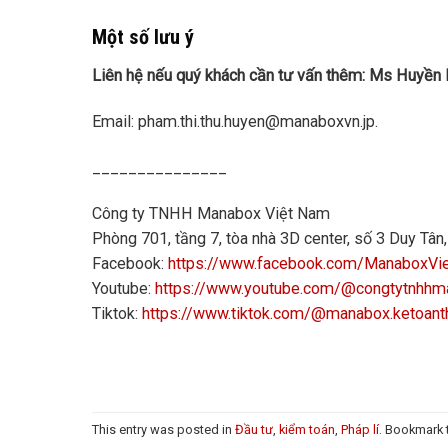
Một số lưu ý
Liên hệ nếu quý khách cần tư vấn thêm: Ms Huyền
Email: pham.thi.thu.huyen@manaboxvn.jp.
_______________
Công ty TNHH Manabox Việt Nam
Phòng 701, tầng 7, tòa nhà 3D center, số 3 Duy Tâ
Facebook:
https://www.facebook.com/ManaboxVi
Youtube:
https://www.youtube.com/@congtytnhh
Tiktok:
https://www.tiktok.com/@manabox.ketoant
This entry was posted in
Đầu tư
,
kiểm toán
,
Pháp lí
. Bookmark