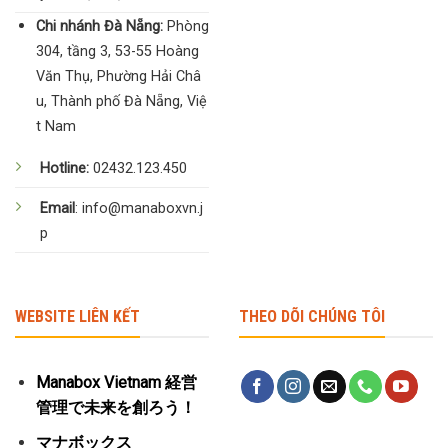
Chi nhánh Đà Nẵng:
Phòng
304, tầng 3, 53-55 Hoàng
Văn Thụ, Phường Hải Châ
u, Thành phố Đà Nẵng, Việ
t Nam
Hotline:
02432.123.450
Email
: info@manaboxvn.j
p
WEBSITE LIÊN KẾT
THEO DÕI CHÚNG TÔI
Manabox Vietnam 経営
管理で未来を創ろう！
マナボックス