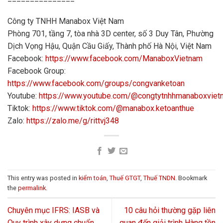
Công ty TNHH Manabox Việt Nam
Phòng 701, tầng 7, tòa nhà 3D center, số 3 Duy Tân, Phường
Dịch Vọng Hậu, Quận Cầu Giấy, Thành phố Hà Nội, Việt Nam
Facebook:
https://www.facebook.com/ManaboxVietnam
Facebook Group:
https://www.facebook.com/groups/congvanketoan
Youtube:
https://www.youtube.com/@congtytnhhmanaboxvie
Tiktok:
https://www.tiktok.com/@manabox.ketoanthue
Zalo:
https://zalo.me/g/rittvj348
This entry was posted in
kiểm toán
,
Thuế GTGT
,
Thuế TNDN
. Bookmark
the
permalink
.
Chuyên mục IFRS: IASB và
10 câu hỏi thường gặp liên
Quy trình xây dựng chuẩn
quan đến giải trình Hàng tồn