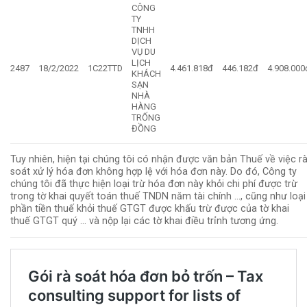
CÔNG
TY
TNHH
DỊCH
VỤ DU
LỊCH
2487
18/2/2022
1C22TTD
4.461.818đ
446.182đ
4.908.000
KHÁCH
SẠN
NHÀ
HÀNG
TRỐNG
ĐỒNG
Tuy nhiên, hiện tại chúng tôi có nhận được văn bản Thuế về việc r
soát xử lý hóa đơn không hợp lệ với hóa đơn này. Do đó, Công ty
chúng tôi đã thực hiện loại trừ hóa đơn này khỏi chi phí được trừ
trong tờ khai quyết toán thuế TNDN năm tài chính …, cũng như loại
phần tiền thuế khỏi thuế GTGT được khấu trừ được của tờ khai
thuế GTGT quý … và nộp lại các tờ khai điều trỉnh tương ứng.