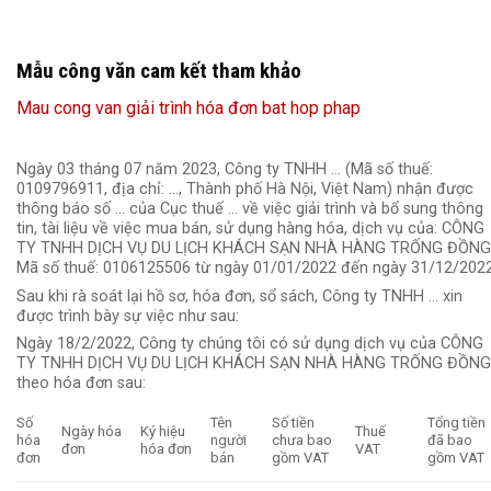
Mẫu công văn cam kết tham khảo
Mau cong van giải trình hóa đơn bat hop phap
Ngày 03 tháng 07 năm 2023, Công ty TNHH … (Mã số thuế:
0109796911, địa chỉ: …, Thành phố Hà Nội, Việt Nam) nhận được
thông báo số … của Cục thuế … về việc giải trình và bổ sung thông
tin, tài liệu về việc mua bán, sử dụng hàng hóa, dịch vụ của: CÔNG
TY TNHH DỊCH VỤ DU LỊCH KHÁCH SẠN NHÀ HÀNG TRỐNG ĐỒNG
Mã số thuế: 0106125506 từ ngày 01/01/2022 đến ngày 31/12/2022
Sau khi rà soát lại hồ sơ, hóa đơn, sổ sách, Công ty TNHH … xin
được trình bày sự việc như sau:
Ngày 18/2/2022, Công ty chúng tôi có sử dụng dịch vụ của CÔNG
TY TNHH DỊCH VỤ DU LỊCH KHÁCH SẠN NHÀ HÀNG TRỐNG ĐỒNG
theo hóa đơn sau:
Số
Tên
Số tiền
Tổng tiền
Ngày hóa
Ký hiệu
Thuế
hóa
người
chưa bao
đã bao
đơn
hóa đơn
VAT
đơn
bán
gồm VAT
gồm VAT