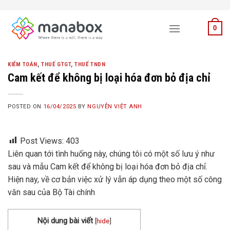
Skip
to
0
content
KIỂM TOÁN
,
THUẾ GTGT
,
THUẾ TNDN
Cam kết để không bị loại hóa đơn bỏ địa chỉ
POSTED ON
16/04/2025
BY
NGUYỄN VIỆT ANH
Post Views:
403
Liên quan tới tình huống này, chúng tôi có một số lưu ý như
sau và mẫu Cam kết để không bị loại hóa đơn bỏ địa chỉ.
Hiện nay, về cơ bản việc xử lý vẫn áp dụng theo một số công
văn sau của Bộ Tài chính
Nội dung bài viết
[
hide
]