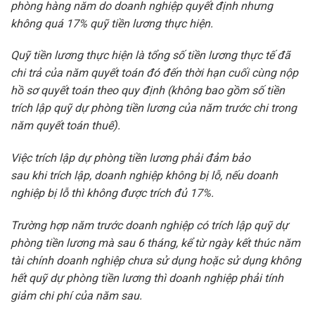
phòng hàng năm do doanh nghiệp quyết định nhưng
không quá 17% quỹ tiền
l
ương thực hiện.
Quỹ tiền lương thực hiện là t
ổ
ng s
ố
tiền lương thực
tế
đã
ch
i
trả của năm quyết toán đó đến thời hạn cuối cùng nộp
hồ sơ quyết toán theo quy định (không bao gồm s
ố
tiền
trích lập quỹ dự phòng tiền lương của năm trước ch
i
trong
năm quyết toán thuế)
.
Việc trích lập dự phòng tiền lương phải đảm bảo
sau
khi
trích lập
,
doanh nghiệp không bị lỗ
,
nếu doanh
nghiệp bị lỗ thì không được trích đủ 17%.
Trường hợp năm trước doanh nghiệp có trích lập quỹ dự
phòng tiền lương mà sau 6 tháng, kể từ ngày kết thúc năm
tài chính doanh nghiệp chưa sử dụng hoặc sử dụng không
hết
quỹ
dự phòng tiền lương thì doanh nghiệp phải t
í
nh
giảm chi phí của năm sau.