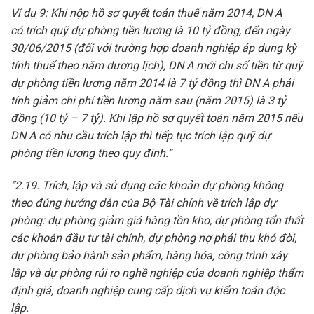
Ví dụ 9: Khi nộp hồ sơ quyết toán thuế năm 2014, DN A
c
ó
trích quỹ dự phòng tiền lương là 10 tỷ đồng, đến ngày
30/06/2015 (
đối
với trường hợp doanh nghiệp áp dụng kỳ
tính thuế theo năm dương lịch), DN A mới chi số tiền từ quỹ
dự phòng tiền lương năm 2014 là 7 tỷ đồng thì DN A phải
tính giảm
chi
phí tiền lương năm sau (năm 2015) là 3 tỷ
đồng (10 tỷ
–
7 tỷ). Kh
i
lập hồ sơ quyết toán năm 2015 nếu
DN A có nhu cầu trích lập thì tiếp tục trích lập quỹ dự
phòng tiền lương theo quy định.”
“2.19. Trích, lập và sử dụng các khoản dự phòng không
theo đúng hướng dẫn của Bộ Tài chính về trích lập dự
phòng: dự phòng giảm giá hàng tồn kho, dự phòng t
ổ
n thất
các khoản đầu tư tài chính, dự phòng nợ phải thu
khó
đòi,
dự phòng bảo hành sản phẩm, hàng hóa, công trình xây
l
ắ
p và dự phòng rủi ro nghề nghiệp của doanh nghiệp thẩm
định giá, doanh nghiệp cung c
ấ
p dịch vụ kiểm toán độc
lập.