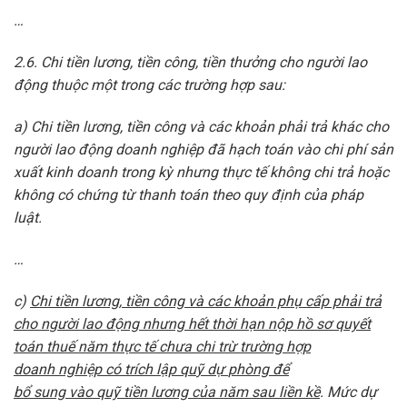
…
2.6.
Chi
tiền lương, tiền công, tiền thưởng cho người lao
động thuộc một trong các trường hợp sau:
a)
Chi
tiền lương, tiền công và các khoản phải trả khác cho
người lao động doanh nghiệp đã hạch toán vào chi phí sản
xuất kinh doanh trong kỳ nhưng thực tế không
chi
trả hoặc
không
có
chứng từ thanh toán theo quy định của pháp
luật.
…
c)
Chi
tiền lương
,
tiền công và các khoản ph
ụ
cấp phải trả
cho n
g
ười lao
động
nhưng
hết thời hạn n
ộ
p hồ sơ quyết
toán thuế năm thực tế chưa chi trừ trường hợp
doanh
nghiệp
có tr
í
ch lập qu
ỹ
d
ự
phòng
để
b
ổ
sung
vào
quỹ
tiền lương của năm sau
liền
kề
. Mức dự