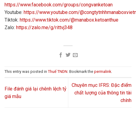
https://www.facebook.com/groups/congvanketoan
Youtube:
https://www.youtube.com/@congtytnhhmanaboxvie
Tiktok:
https://www.tiktok.com/@manabox.ketoanthue
Zalo:
https://zalo.me/g/rittvj348
This entry was posted in
Thuế TNDN
. Bookmark the
permalink
.
Chuyên mục IFRS: Đặc điểm
File đánh giá lại chênh lệch tỷ
chất lượng của thông tin tài
giá mẫu
chính
LIÊN HỆ VỚI CHÚNG TÔI