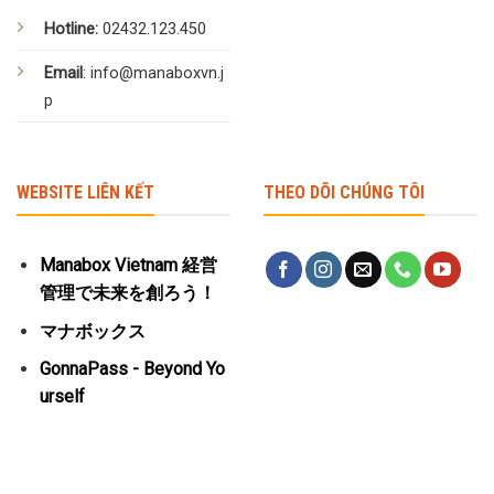
Hotline:
02432.123.450
Email
: info@manaboxvn.j
p
WEBSITE LIÊN KẾT
THEO DÕI CHÚNG TÔI
Manabox Vietnam 経営
管理で未来を創ろう！
マナボックス
GonnaPass - Beyond Yo
urself