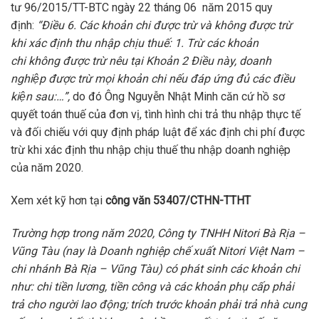
tư
96/2015/TT-BTC ngày 22 tháng 06 năm 2015 quy
định:
“
Điều 6. Các khoản chi được trừ và không được trừ
khi xác định thu nhập chịu thuế
:
1. Trừ các khoản
chi
không được trừ
nêu tại Khoản 2 Điều này, doanh
nghiệp được trừ mọi khoản chi nếu đáp ứng đủ các điều
kiện sau:
…”,
do đó Ông Nguyễn Nhật Minh căn cứ hồ sơ
quyết toán thuế của đơn vị, tình hình chi trả thu nhập thực tế
và đối chiếu với quy định pháp luật để xác định chi phí được
trừ khi xác định thu nhập chịu thuế thu nhập doanh nghiệp
của năm 2020.
Xem xét kỹ hơn tại
công văn 53407
/CTHN-TTHT
Trường hợp trong năm 2020, Công ty TNH
H
Nitori Bà Rịa –
Vũng Tàu (nay là Doanh nghiệp chế xuất Nitori Việt Nam –
chi nhánh Bà Rịa – Vũng Tàu) có phát sinh các khoản chi
như: chi tiền lương, tiền công và các khoản phụ cấp phải
trả cho người lao động; trích trước khoản phải trả nhà cung