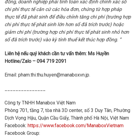
đồng, doanh nghiệp phải
tính
toán xác định
ch
í
nh xác số
chi phí thực tế c
ă
n cứ các hóa đơn, chứng từ hợp pháp
thực tế đã phát sinh để điều chỉnh tăng chi phí (trường hợp
chi phí thực tế phát sinh lớn hơn số đã trích trước) hoặc
giảm chi phí (trường hợp chi phí thực tế phát
sinh
nhỏ hơn
số đã trích trước) vào kỳ tính thuế kết thúc hợp đồng. ”
Liên hệ nếu quý khách cần tư vấn thêm: Ms Huyền
Hotline/Zalo – 094 719 2091
Email: pham.thi.thu.huyen@manaboxvn.jp.
_______________
Công ty TNHH Manabox Việt Nam
Phòng 701, tầng 7, tòa nhà 3D center, số 3 Duy Tân, Phường
Dịch Vọng Hậu, Quận Cầu Giấy, Thành phố Hà Nội, Việt Nam
Facebook:
https://www.facebook.com/ManaboxVietnam
Facebook Group: