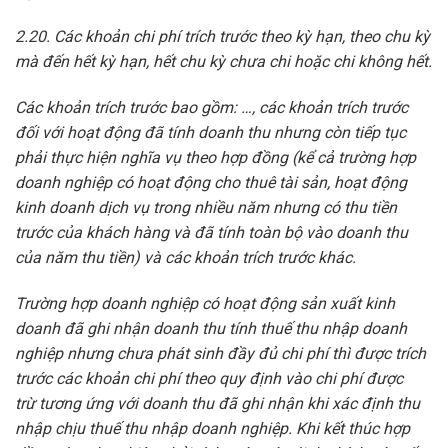
2.20. Các khoản
chi
ph
í
trích trước theo kỳ hạn, theo chu kỳ
mà đến hết kỳ hạn, hết chu kỳ chưa ch
i
hoặc ch
i
không hết.
Các khoản trích trước bao gồm: …, các khoản trích trước
đối với hoạt động đã tính doanh thu nhưng còn tiếp tục
phải thực hiện nghĩa vụ theo hợp đồng (kể cả trường hợp
doanh nghiệp có hoạt động cho thuê tài sản, hoạt động
kinh doanh dịch vụ trong nhiều năm nhưng
có
thu tiền
trước của khách hàng và đã tính toàn bộ vào doanh thu
của năm thu tiền) và các khoản trích trước khác.
Trường hợp doanh nghiệp có hoạt động sản xuất kinh
doanh đã ghi nhận doanh thu tính thuế thu nhập doanh
nghiệp nhưng chưa phát
sinh
đầy đủ chi phí thì được trích
trước các khoản chi
phí
theo quy định vào chi phí được
trừ
tương
ứng với doanh thu đã ghi nhận kh
i
xác định thu
nhập chịu thuế thu nhập doanh nghiệp. Khi kết thúc hợp