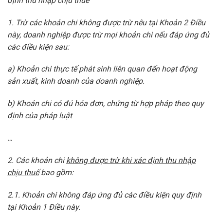
định
thu nhập
chịu thuế
1. Trừ các khoản
chi
không được trừ nêu tại Khoản 2 Điều
này, doanh nghiệp được trừ mọi khoản
chi
nếu đáp ứng đủ
các điều kiện sau:
a) Khoản
chi
thực tế phát sinh liên quan đến hoạt động
sản xuất, kinh doanh của doanh nghiệp.
b) Khoản chi
có
đủ hóa đơn, chứng từ hợp pháp theo quy
định của pháp luật
…
2. Các khoản
chi
không được trừ
khi
xác định thu nh
ậ
p
ch
ị
u thuế
bao gồm:
2.1. Khoản
chi
không đáp ứng đủ các điều kiện quy định
tại Khoản 1 Điều này.