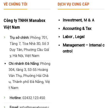
VỀ CHÚNG TÔI
DỊCH VỤ CUNG CẤP
Công ty TNHH Manabox
Investment, Ｍ＆Ａ
Việt Nam
Accounting & Tax
Labor , Legal
Trụ sở chính:
Phòng 701,
Tầng 7, Tòa Nhà 3D, Số 3
Management – Internal c
Duy Tân, Phường Cầu Giấ
ontrol
y, Hà Nội, Việt Nam
Chi nhánh Đà Nẵng:
Phòng
304, tầng 3, 53-55 Hoàng
Văn Thụ, Phường Hải Châ
u, Thành phố Đà Nẵng, Việ
t Nam
Hotline:
02432.123.450
Email
: info@manaboxvn.j