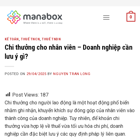
Skip
to
0
content
KẾ TOÁN
,
THUẾ TNCN
,
THUẾ TNDN
Chi thưởng cho nhân viên – Doanh nghiệp cần
lưu ý gì?
POSTED ON
29/04/2025
BY
NGUYEN TRAN LONG
Post Views:
187
Chi thưởng cho người lao động là một hoạt động phổ biến
nhằm ghi nhận, khuyến khích sự đóng góp của nhân viên vào
thành công của doanh nghiệp. Tuy nhiên, để khoản chi
thưởng vừa hợp lệ về thuế vừa tối ưu hóa chi phí, doanh
nghiệp cần đặc biệt lưu ý các quy định pháp lý liên quan.