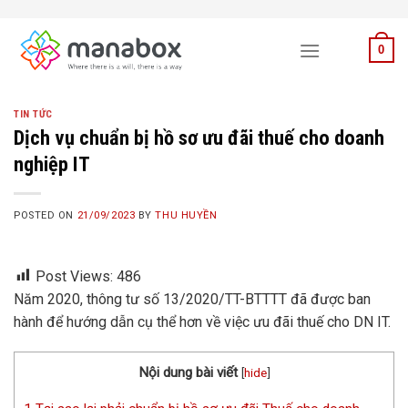
Skip
to
0
content
TIN TỨC
Dịch vụ chuẩn bị hồ sơ ưu đãi thuế cho doanh
nghiệp IT
POSTED ON
21/09/2023
BY
THU HUYỀN
Post Views:
486
Năm 2020, thông tư số 13/2020/TT-BTTTT đã được ban
hành để hướng dẫn cụ thể hơn về việc ưu đãi thuế cho DN IT.
Nội dung bài viết
[
hide
]