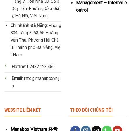
Tầng 7, Tòa Nhà 3D, Số 3
Management – Internal c
Duy Tân, Phường Cầu Giấ
ontrol
y, Hà Nội, Việt Nam
Chi nhánh Đà Nẵng:
Phòng
304, tầng 3, 53-55 Hoàng
Văn Thụ, Phường Hải Châ
u, Thành phố Đà Nẵng, Việ
t Nam
Hotline:
02432.123.450
Email
: info@manaboxvn.j
p
WEBSITE LIÊN KẾT
THEO DÕI CHÚNG TÔI
Manabox Vietnam 経営