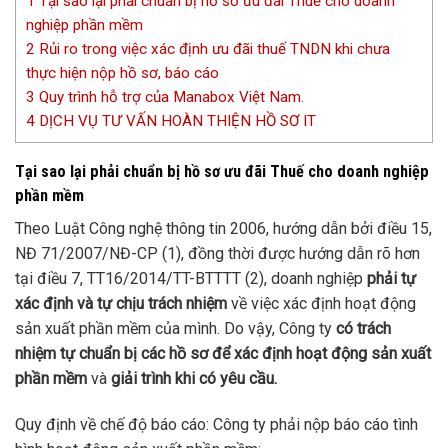
1
Tại sao lại phải chuẩn bị hồ sơ ưu đãi Thuế cho doanh
nghiệp phần mềm
2
Rủi ro trong việc xác định ưu đãi thuế TNDN khi chưa
thực hiện nộp hồ sơ, báo cáo
3
Quy trình hỗ trợ của Manabox Việt Nam.
4
DỊCH VỤ TƯ VẤN HOÀN THIỆN HỒ SƠ IT
Tại sao lại phải chuẩn bị hồ sơ ưu đãi Thuế cho doanh nghiệp
phần mềm
Theo Luật Công nghệ thông tin 2006, hướng dẫn bởi điều 15,
NĐ 71/2007/NĐ-CP (1), đồng thời được hướng dẫn rõ hơn
tại điều 7, TT16/2014/TT-BTTTT (2), doanh nghiệp
phải tự
xác định và tự chịu trách nhiệm
về việc xác định hoạt động
sản xuất phần mềm của mình. Do vậy, Công ty
có trách
nhiệm tự chuẩn bị các hồ sơ để xác định hoạt động sản xuất
phần mềm
và
giải trình khi có yêu cầu.
Quy định về chế độ báo cáo: Công ty phải nộp báo cáo tình