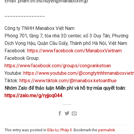
Email: pham.thi.thu.huyen@manaboxvn.jp.
_______________
Công ty TNHH Manabox Việt Nam
Phòng 701, tầng 7, tòa nhà 3D center, số 3 Duy Tân, Phường
Dịch Vọng Hậu, Quận Cầu Giấy, Thành phố Hà Nội, Việt Nam
Facebook:
https://www.facebook.com/ManaboxVietnam
Facebook Group:
https://www.facebook.com/groups/congvanketoan
Youtube:
https://www.youtube.com/@congtytnhhmanaboxvie
Tiktok:
https://www.tiktok.com/@manabox.ketoanthue
Nhóm Zalo để thảo luận Miễn phí và hỗ trợ mùa quyết toán:
https://zalo.me/g/ryjjoq044
This entry was posted in
Đầu tư
,
Pháp lí
. Bookmark the
permalink
.