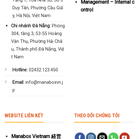
Tầng 7, Tòa Nhà 3D, Số 3
Management – Internal c
Duy Tân, Phường Cầu Giấ
ontrol
y, Hà Nội, Việt Nam
Chi nhánh Đà Nẵng:
Phòng
304, tầng 3, 53-55 Hoàng
Văn Thụ, Phường Hải Châ
u, Thành phố Đà Nẵng, Việ
t Nam
Hotline:
02432.123.450
Email
: info@manaboxvn.j
p
WEBSITE LIÊN KẾT
THEO DÕI CHÚNG TÔI
Manabox Vietnam 経営