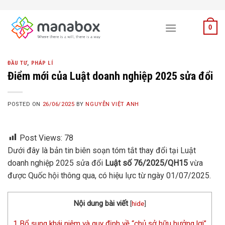
Skip
to
0
content
ĐẦU TƯ
,
PHÁP LÍ
Điểm mới của Luật doanh nghiệp 2025 sửa đổi
POSTED ON
26/06/2025
BY
NGUYỄN VIỆT ANH
Post Views:
78
Dưới đây là bản tin biên soạn tóm tắt thay đổi tại Luật
doanh nghiệp 2025 sửa đổi
Luật số 76/2025/QH15
vừa
được Quốc hội thông qua, có hiệu lực từ ngày 01/07/2025.
Nội dung bài viết
[
hide
]
1
Bổ sung khái niệm và quy định về “chủ sở hữu hưởng lợi”