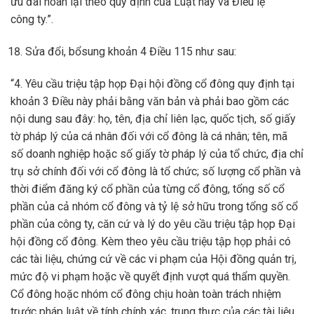
ưu đãi hoàn lại theo quy định của Luật này và Điều lệ
công ty.”.
Sửa đổi, bổsung khoản 4 Điều 115 như sau:
“4. Yêu cầu triệu tập họp Đại hội đồng cổ đông quy định tại
khoản 3 Điều này phải bằng văn bản và phải bao gồm các
nội dung sau đây: họ, tên, địa chỉ liên lạc, quốc tịch, số giấy
tờ pháp lý của cá nhân đối với cổ đông là cá nhân; tên, mã
số doanh nghiệp hoặc số giấy tờ pháp lý của tổ chức, địa chỉ
trụ sở chính đối với cổ đông là tổ chức; số lượng cổ phần và
thời điểm đăng ký cổ phần của từng cổ đông, tổng số cổ
phần của cả nhóm cổ đông và tỷ lệ sở hữu trong tổng số cổ
phần của công ty, căn cứ và lý do yêu cầu triệu tập họp Đại
hội đồng cổ đông. Kèm theo yêu cầu triệu tập họp phải có
các tài liệu, chứng cứ về các vi phạm của Hội đồng quản trị,
mức độ vi phạm hoặc về quyết định vượt quá thẩm quyền.
Cổ đông hoặc nhóm cổ đông chịu hoàn toàn trách nhiệm
trước pháp luật về tính chính xác, trung thực của các tài liệu,