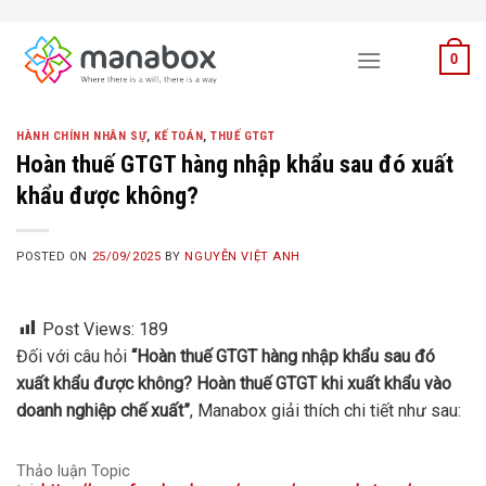
Skip
to
0
content
HÀNH CHÍNH NHÂN SỰ
,
KẾ TOÁN
,
THUẾ GTGT
Hoàn thuế GTGT hàng nhập khẩu sau đó xuất
khẩu được không?
POSTED ON
25/09/2025
BY
NGUYỄN VIỆT ANH
Post Views:
189
Đối với câu hỏi
“Hoàn thuế GTGT hàng nhập khẩu sau đó
xuất khẩu được không? Hoàn thuế GTGT khi xuất khẩu vào
doanh nghiệp chế xuất”
, Manabox giải thích chi tiết như sau:
Thảo luận Topic