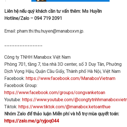
Liên hệ nếu quý khách cần tư vấn thêm: Ms Huyền
Hotline/Zalo – 094 719 2091
Email: pham.thi.thu.huyen@manaboxvn.jp.
_______________
Công ty TNHH Manabox Việt Nam
Phòng 701, tầng 7, tòa nhà 3D center, số 3 Duy Tân, Phường
Dịch Vọng Hậu, Quận Cầu Giấy, Thành phố Hà Nội, Việt Nam
Facebook:
https://www.facebook.com/ManaboxVietnam
Facebook Group:
https://www.facebook.com/groups/congvanketoan
Youtube:
https://www.youtube.com/@congtytnhhmanaboxvie
Tiktok:
https://www.tiktok.com/@manabox.ketoanthue
Nhóm Zalo để thảo luận Miễn phí và hỗ trợ mùa quyết toán:
https://zalo.me/g/ryjjoq044