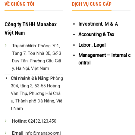
VỀ CHÚNG TÔI
DỊCH VỤ CUNG CẤP
Công ty TNHH Manabox
Investment, Ｍ＆Ａ
Việt Nam
Accounting & Tax
Labor , Legal
Trụ sở chính:
Phòng 701,
Tầng 7, Tòa Nhà 3D, Số 3
Management – Internal c
Duy Tân, Phường Cầu Giấ
ontrol
y, Hà Nội, Việt Nam
Chi nhánh Đà Nẵng:
Phòng
304, tầng 3, 53-55 Hoàng
Văn Thụ, Phường Hải Châ
u, Thành phố Đà Nẵng, Việ
t Nam
Hotline:
02432.123.450
Email
: info@manaboxvn.j