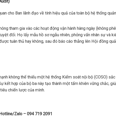
Audit)
n cho Ban lãnh đạo về tính hiệu quả của toàn bộ hệ thống quản t
hông tham gia vào các hoạt động vận hành hàng ngày (không phê
ập tuyệt đối. Họ lấy mẫu hồ sơ ngẫu nhiên, phỏng vấn nhân sự và ki
ược tuân thủ hay không, sau đó báo cáo thẳng lên Hội đồng quản
 mạnh không thể thiếu một hệ thống Kiểm soát nội bộ (COSO) sắc
Sự kết hợp của bộ ba này tạo thành một tấm khiên vững chắc, gi
iêu chiến lược của mình.
 Hotline/Zalo – 094 719 2091