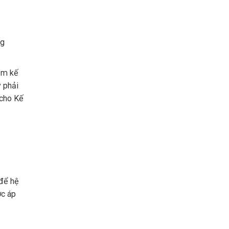
ng
mềm kế
y phải
 cho Kế
 để hệ
ợc áp