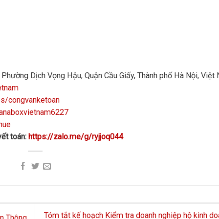
n, Phường Dịch Vọng Hậu, Quận Cầu Giấy, Thành phố Hà Nội, Việt
etnam
ps/congvanketoan
manaboxvietnam6227
hue
ết toán:
https://zalo.me/g/ryjjoq044
Tóm tắt kế hoạch Kiểm tra doanh nghiệp hộ kinh do
ền Thông