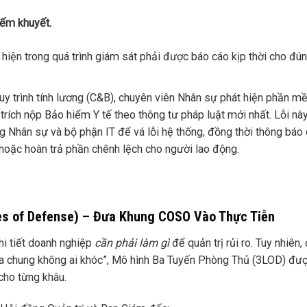
iếm khuyết.
iện trong quá trình giám sát phải được báo cáo kịp thời cho đú
quy trình tính lương (C&B), chuyên viên Nhân sự phát hiện phần 
trích nộp Bảo hiểm Y tế theo thông tư pháp luật mới nhất. Lỗi nà
 Nhân sự và bộ phận IT để vá lỗi hệ thống, đồng thời thông báo
 hoặc hoàn trả phần chênh lệch cho người lao động.
nes of Defense) – Đưa Khung COSO Vào Thực Tiễn
hi tiết doanh nghiệp
cần phải làm gì
để quản trị rủi ro. Tuy nhiên,
cha chung không ai khóc”, Mô hình Ba Tuyến Phòng Thủ (3LOD) đư
cho từng khâu.