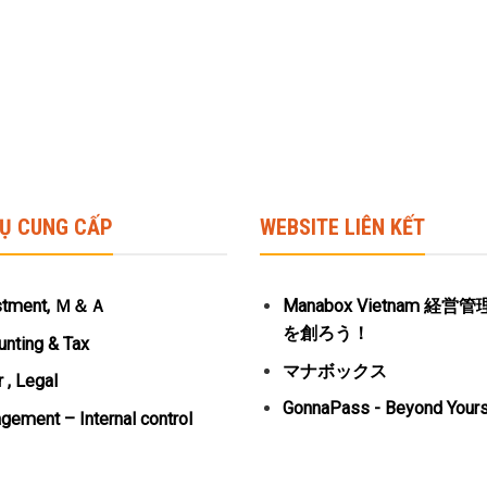
VỤ CUNG CẤP
WEBSITE LIÊN KẾT
stment, Ｍ＆Ａ
Manabox Vietnam 経
を創ろう！
nting & Tax
マナボックス
 , Legal
GonnaPass - Beyond Yours
ement – Internal control