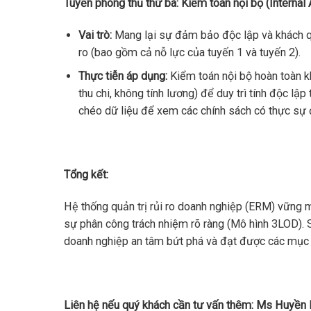
Tuyến phòng thủ thứ ba: Kiểm toán nội bộ (Internal 
Vai trò:
Mang lại sự đảm bảo độc lập và khách qua
ro (bao gồm cả nỗ lực của tuyến 1 và tuyến 2).
Thực tiễn áp dụng:
Kiểm toán nội bộ hoàn toàn k
thu chi, không tính lương) để duy trì tính độc l
chéo dữ liệu để xem các chính sách có thực sự đ
Tổng kết:
Hệ thống quản trị rủi ro doanh nghiệp (ERM) vững
sự phân công trách nhiệm rõ ràng (Mô hình 3LOD). 
doanh nghiệp an tâm bứt phá và đạt được các mục t
Liên hệ nếu quý khách cần tư vấn thêm: Ms Huyền