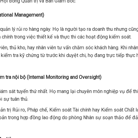
 Hội đồng Quản trị và Ban Giám đốc:
rational Management)
quản lý rủi ro hàng ngày. Họ là người tạo ra doanh thu nhưng cũng
 chính trong việc thiết kế và thực thi các hoạt động kiểm soát.
iên, thủ kho, hay nhân viên tư vấn chăm sóc khách hàng. Khi nhân
kiểm tra kỹ chứng từ trước khi duyệt chi, họ đang trực tiếp thực 
m tra nội bộ (Internal Monitoring and Oversight)
iám sát tuyến thứ nhất. Họ mang lại chuyên môn nghiệp vụ để thi
i sự tuân thủ.
 trị Rủi ro, Pháp chế, Kiểm soát Tài chính hay Kiểm soát Chất l
khoản trong hợp đồng lao động do phòng Nhân sự soạn thảo để 