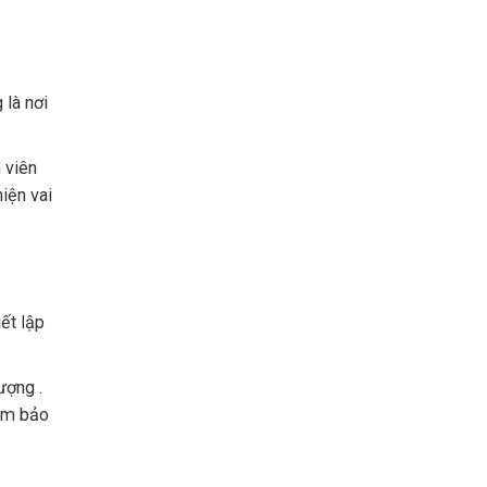
 là nơi
 viên
hiện vai
ết lập
ượng .
đảm bảo