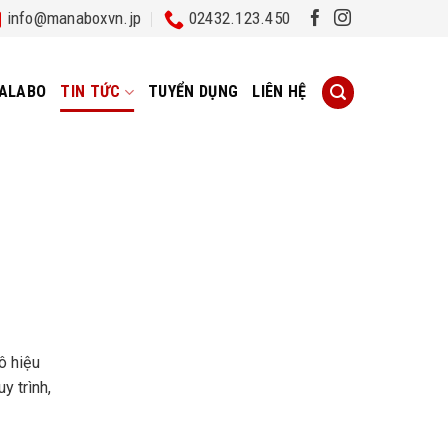
info@manaboxvn.jp
02432.123.450
ALABO
TIN TỨC
TUYỂN DỤNG
LIÊN HỆ
ô hiệu
y trình,