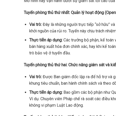
Mô hình này vận hành dưới sự giám sát tối cao của
Tuyến phòng thủ thứ nhất: Quản lý hoạt động (Ope
Vai trò:
Đây là những người trực tiếp “sở hữu” và 
khởi nguồn của rủi ro. Tuyến này chịu trách nhiệm
Thực tiễn áp dụng:
Các trưởng bộ phận, kế toán v
bán hàng xuất hóa đơn chính xác, hay khi kế toán 
trò bảo vệ ở tuyến đầu.
Tuyến phòng thủ thứ hai: Chức năng giám sát và kiể
Vai trò:
Được Ban giám đốc lập ra để hỗ trợ và g
khung tiêu chuẩn, ban hành chính sách và theo dõ
Thực tiễn áp dụng:
Bao gồm các bộ phận như Quản
Ví dụ: Chuyên viên Pháp chế rà soát các điều 
không vi phạm Luật Lao động.