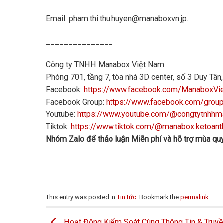
Email: pham.thi.thu.huyen@manaboxvn.jp.
_______________
Công ty TNHH Manabox Việt Nam
Phòng 701, tầng 7, tòa nhà 3D center, số 3 Duy Tâ
Facebook:
https://www.facebook.com/ManaboxVi
Facebook Group:
https://www.facebook.com/grou
Youtube:
https://www.youtube.com/@congtytnhh
Tiktok:
https://www.tiktok.com/@manabox.ketoant
Nhóm Zalo để thảo luận Miễn phí và hỗ trợ mùa quy
This entry was posted in
Tin tức
. Bookmark the
permalink
.
Hoạt Động Kiểm Soát Cùng Thông Tin & Truy