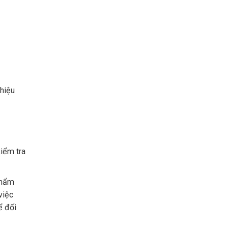
 hiệu
kiểm tra
phẩm
việc
ể đối