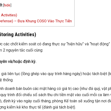
ết
[
hide
]
Activities)
 Defense) – Đưa Khung COSO Vào Thực Tiễn
toring Activities)
c các chốt kiểm soát có đang thực sự “hiện hữu” và “hoạt động”
m 2 nguyên tắc cuối cùng:
uyên và/hoặc định kỳ.
iá liên tục (lồng ghép vào quy trình hàng ngày) hoặc tách biệt (
ệ thống.
nh doanh bán buôn các mặt hàng có giá trị cao (như đá quý, vật 
 quy trình đối chiếu sổ sách thu chi tiền mặt vào cuối mỗi ca làm 
, định kỳ vào ngày cuối tháng, phòng Kế toán sẽ xuống tận nơi đ
ng kiểm kê kho thực tế (đánh giá tách biệt).