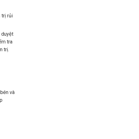
rị rủi
 duyệt
ểm tra
 trị.
 bén và
úp