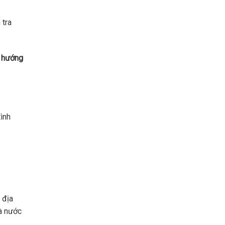
 tra
– hướng
tình
 địa
à nước