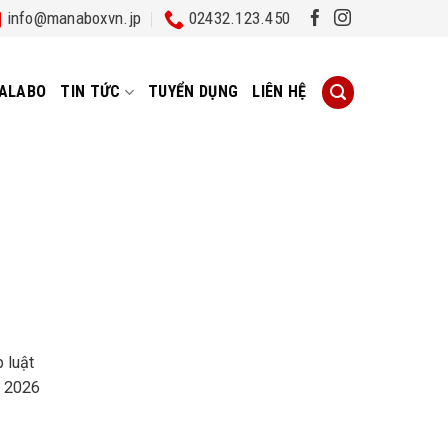
info@manaboxvn.jp
02432.123.450
ALABO
TIN TỨC
TUYỂN DỤNG
LIÊN HỆ
 luật
m 2026