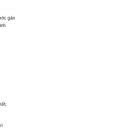
nước gắn
inh
ất;
vi