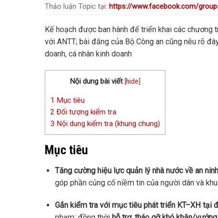
Thảo luận Topic tại:
https://www.facebook.com/group
Kế hoạch được ban hành để triển khai các chương tr
với ANTT; bài đăng của Bộ Công an cũng nêu rõ đây
doanh, cá nhân kinh doanh
Nội dung bài viết
[
hide
]
1
Mục tiêu
2
Đối tượng kiểm tra
3
Nội dung kiểm tra (khung chung)
Mục tiêu
Tăng cường hiệu lực quản lý nhà nước về an ninh,
góp phần củng cố niềm tin của người dân và khu 
Gắn kiểm tra với mục tiêu phát triển KT–XH tại 
phạm; đồng thời
hỗ trợ, tháo gỡ khó khăn/vướn