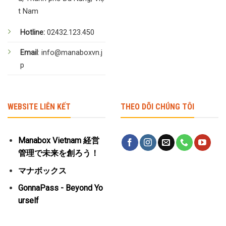
t Nam
Hotline:
02432.123.450
Email
: info@manaboxvn.j
p
WEBSITE LIÊN KẾT
THEO DÕI CHÚNG TÔI
Manabox Vietnam 経営
管理で未来を創ろう！
マナボックス
GonnaPass - Beyond Yo
urself