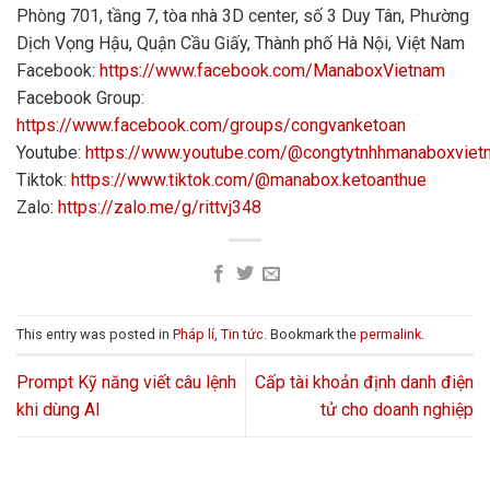
Phòng 701, tầng 7, tòa nhà 3D center, số 3 Duy Tân, Phường
Dịch Vọng Hậu, Quận Cầu Giấy, Thành phố Hà Nội, Việt Nam
Facebook:
https://www.facebook.com/ManaboxVietnam
Facebook Group:
https://www.facebook.com/groups/congvanketoan
Youtube:
https://www.youtube.com/@congtytnhhmanaboxvie
Tiktok:
https://www.tiktok.com/@manabox.ketoanthue
Zalo:
https://zalo.me/g/rittvj348
This entry was posted in
Pháp lí
,
Tin tức
. Bookmark the
permalink
.
Prompt Kỹ năng viết câu lệnh
Cấp tài khoản định danh điện
khi dùng AI
tử cho doanh nghiệp