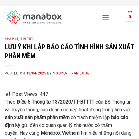
Skip
to
0
content
PHÁP LÍ
,
TIN TỨC
LƯU Ý KHI LẬP BÁO CÁO TÌNH HÌNH SẢN XUẤT
PHẦN MỀM
POSTED ON
11/04/2025
BY
NGUYEN TRAN LONG
Post Views:
447
Theo
Điều 5 Thông tư 13/2020/TT-BTTTT
của Bộ Thông tin
và Truyền thông, các doanh nghiệp hoạt động trong lĩnh vực
sản xuất sản phẩm phần mềm
có trách nhiệm lập
báo cáo
định kỳ
gửi đến cơ quan quản lý nhà nước có thẩm
quyền. Hãy cùng
Manabox Vietnam
tìm hiểu những nội dung