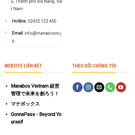
u, Thành phố Đà Nẵng, Việ
t Nam
Hotline:
02432.123.450
Email
: info@manaboxvn.j
p
WEBSITE LIÊN KẾT
THEO DÕI CHÚNG TÔI
Manabox Vietnam 経営
管理で未来を創ろう！
マナボックス
GonnaPass - Beyond Yo
urself