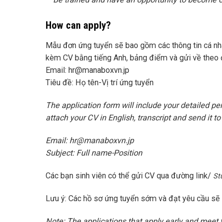
How can apply?
Mẫu đơn ứng tuyển sẽ bao gồm các thông tin cá nhân
kèm CV bằng tiếng Anh, bảng điểm và gửi về theo đ
Email: hr@manaboxvn.jp
Tiêu đề: Họ tên-Vị trí ứng tuyển
The application form will include your detailed pe
attach your CV in English, transcript and send it to
Email: hr@manaboxvn.jp
Subject: Full name-Position
Các bạn sinh viên có thể gửi CV qua đường link/
St
Lưu ý: Các hồ sơ ứng tuyển sớm và đạt yêu cầu sẽ
Note: The applications that apply early and meet 