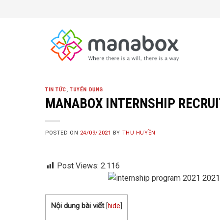
Skip
to
content
TIN TỨC
,
TUYỂN DỤNG
MANABOX INTERNSHIP RECRUI
POSTED ON
24/09/2021
BY
THU HUYỀN
Post Views:
2.116
Nội dung bài viết
[
hide
]