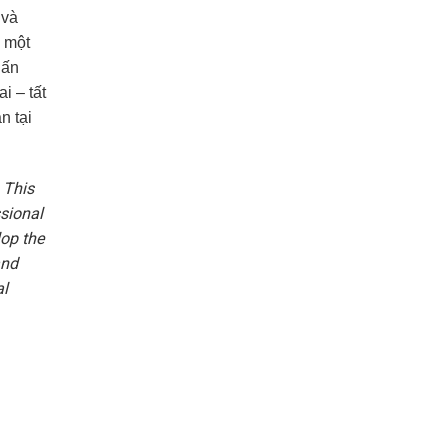
 và
i một
uấn
i – tất
n tại
 This
sional
lop the
and
al