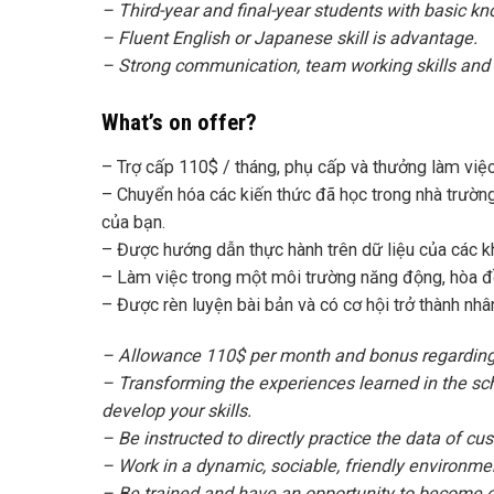
– Third-year and final-year students with basic k
– Fluent English or Japanese skill is advantage.
– Strong communication, team working skills and 
What’s on offer?
– Trợ cấp 110$ / tháng, phụ cấp và thưởng làm việc
– Chuyển hóa các kiến thức đã học trong nhà trường 
của bạn.
– Được hướng dẫn thực hành trên dữ liệu của các kh
– Làm việc trong một môi trường năng động, hòa đồ
– Được rèn luyện bài bản và có cơ hội trở thành nhân
– Allowance 110$ per month and bonus regarding 
– Transforming the experiences learned in the sc
develop your skills.
– Be instructed to directly practice the data of cu
– Work in a dynamic, sociable, friendly environme
– Be trained and have an opportunity to become off