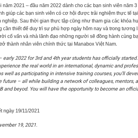
uối năm 2021 – đầu năm 2022 dành cho các bạn sinh viên năm 3
h giúp các bạn sinh viên có cơ hội được trải nghiệm thực tế tạ
 nghiệp. Sau thời gian thực tập cũng như tham gia các khóa h
 cần thiết để duy trì sự phù hợp ngày hôm nay và trong tương la
ười cố vấn và nhà lãnh đạo những người sẽ đồng hành cùng bạ
trở thành nhân viên chính thức tại Manabox Việt Nam.
 early 2022 for 3rd and 4th year students has officially started.
perience the real world in an international, dynamic and profes
 well as participating in intensive training courses, you’ll deve
e future – all while building a network of colleagues, mentors, 
B and beyod. You will have the opportunity to become an offici
ết ngày 19/11/2021
ovember 19, 2021.