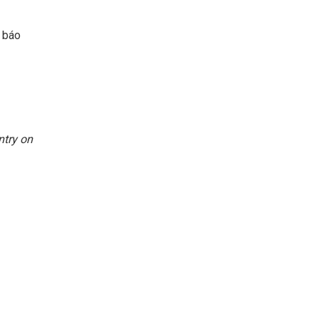
p báo
ntry on