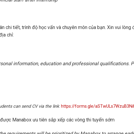
 chi tiết, trình độ học vấn và chuyên môn của bạn. Xin vui lòng 
ịa chỉ:
rsonal information, education and professional qualifications. 
udents can send CV via the link
:
https://forms.gle/aSTwULs7WzuB3Ni
 được Manabox ưu tiên sắp xếp các vòng thi tuyển sớm
the requirements will be prioritized by Manabox to arrange earl