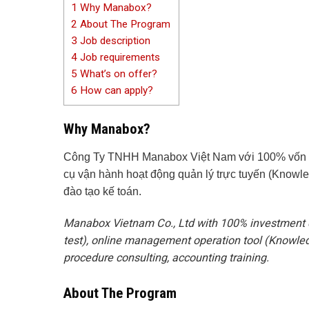
1
Why Manabox?
2
About The Program
3
Job description
4
Job requirements
5
What’s on offer?
6
How can apply?
Why Manabox?
Công Ty TNHH Manabox Việt Nam với 100% vốn đầu
cụ vận hành hoạt động quản lý trực tuyến (Knowled
đào tạo kế toán.
Manabox Vietnam Co., Ltd with 100% investment ca
test), online management operation tool (Knowled
procedure consulting, accounting training.
About The Program