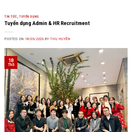
TIN TỨC
,
TUYỂN DỤNG
Tuyển dụng Admin & HR Recruitment
POSTED ON
18/05/2026
BY
THU HUYỀN
18
Th5