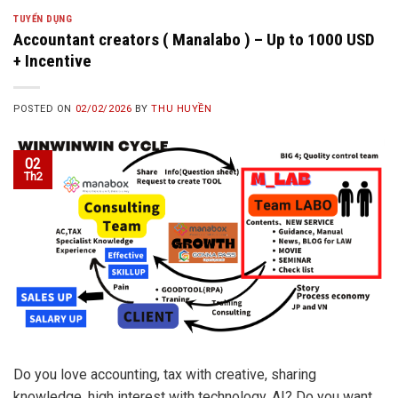
TUYỂN DỤNG
Accountant creators ( Manalabo ) – Up to 1000 USD
+ Incentive
POSTED ON
02/02/2026
BY
THU HUYỀN
02
Th2
Do you love accounting, tax with creative, sharing
knowledge, high interest with technology, AI? Do you want