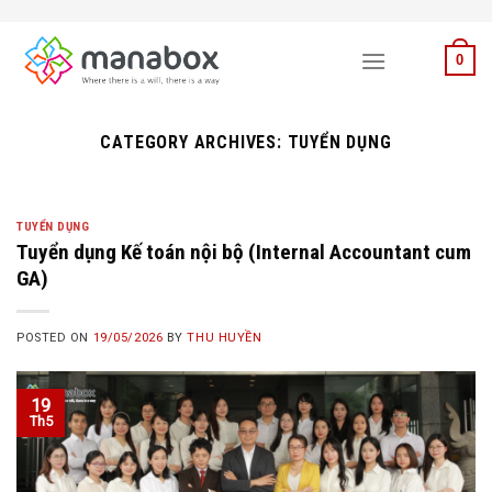
Skip
to
0
content
CATEGORY ARCHIVES:
TUYỂN DỤNG
TUYỂN DỤNG
Tuyển dụng Kế toán nội bộ (Internal Accountant cum
GA)
POSTED ON
19/05/2026
BY
THU HUYỀN
19
Th5