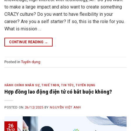
to make a large impact and also want to create something
CRAZY culture? Do you want to have flexibility in your
career? Are you a self starter? If so, this is the role for you.
What is mission …
CONTINUE READING
→
Posted in
Tuyển dụng
HÀNH CHÍNH NHÂN SỰ
,
THUẾ TNDN
,
TIN TỨC
,
TUYỂN DỤNG
Hợp đồng lao động điện tử có bắt buộc không?
POSTED ON
26/12/2025
BY
NGUYỄN VIỆT ANH
26
Th12