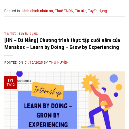
Posted in
Hành chính nhân sự
,
Thuế TNDN
,
Tin tức
,
Tuyển dụng
TIN TỨC
,
TUYỂN DỤNG
[HN – Đà Nẵng] Chương trình thực tập cuối năm của
Manabox – Learn by Doing – Grow by Experiencing
POSTED ON
01/12/2025
BY
THU HUYỀN
01
Th12