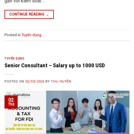
gắn với kiểm soát …
CONTINUE READING
→
Posted in
Tuyển dụng
TUYỂN DỤNG
Senior Consultant – Salary up to 1000 USD
POSTED ON
02/03/2026
BY
THU HUYỀN
02
Th3