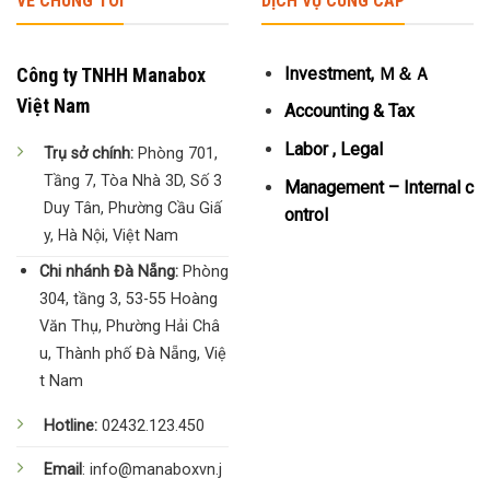
VỀ CHÚNG TÔI
DỊCH VỤ CUNG CẤP
Công ty TNHH Manabox
Investment, Ｍ＆Ａ
Việt Nam
Accounting & Tax
Labor , Legal
Trụ sở chính:
Phòng 701,
Tầng 7, Tòa Nhà 3D, Số 3
Management – Internal c
Duy Tân, Phường Cầu Giấ
ontrol
y, Hà Nội, Việt Nam
Chi nhánh Đà Nẵng:
Phòng
304, tầng 3, 53-55 Hoàng
Văn Thụ, Phường Hải Châ
u, Thành phố Đà Nẵng, Việ
t Nam
Hotline:
02432.123.450
Email
: info@manaboxvn.j