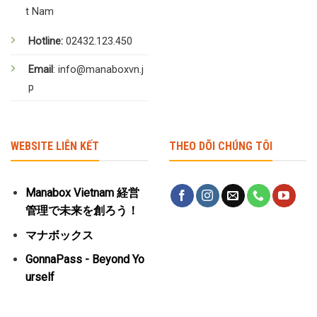
t Nam
Hotline:
02432.123.450
Email
: info@manaboxvn.j
p
WEBSITE LIÊN KẾT
THEO DÕI CHÚNG TÔI
Manabox Vietnam 経営
管理で未来を創ろう！
マナボックス
GonnaPass - Beyond Yo
urself