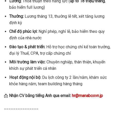
Lương:
Thỏa thuận theo năng lực (
up to 18 triệu/tháng
,
bảo hiểm full lương)
Thưởng:
Lương tháng 13, thưởng lễ tết, xét tăng lương
định kỳ
Chế độ phúc lợi:
Nghỉ phép, nghỉ lễ, bảo hiểm theo quy
định của nhà nước
Đào tạo & phát triển:
Hỗ trợ học chứng chỉ kế toán trưởng,
đại lý Thuế, CPA, trợ cấp chứng chỉ
Môi trường làm việc:
Chuyên nghiệp, thân thiện, khuyến
khích sự phát triển cá nhân
Hoạt động nội bộ:
Du lịch công ty 2 lần/năm, khám sức
khỏe hàng năm, team building hàng tháng
📩
Nhận CV bằng tiếng Anh qua email:
hr@manaboxvn.jp
_______________