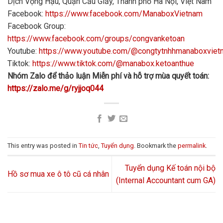
Dịch Vọng Hậu, Quận Cầu Giấy, Thành phố Hà Nội, Việt Nam
Facebook:
https://www.facebook.com/ManaboxVietnam
Facebook Group:
https://www.facebook.com/groups/congvanketoan
Youtube:
https://www.youtube.com/@congtytnhhmanaboxvie
Tiktok:
https://www.tiktok.com/@manabox.ketoanthue
Nhóm Zalo để thảo luận Miễn phí và hỗ trợ mùa quyết toán:
https://zalo.me/g/ryjjoq044
This entry was posted in
Tin tức
,
Tuyển dụng
. Bookmark the
permalink
.
Tuyển dụng Kế toán nội bộ
Hồ sơ mua xe ô tô cũ cá nhân
(Internal Accountant cum GA)