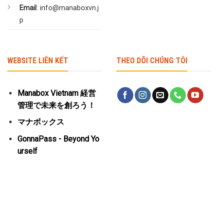
Email
: info@manaboxvn.j
p
WEBSITE LIÊN KẾT
THEO DÕI CHÚNG TÔI
Manabox Vietnam 経営
管理で未来を創ろう！
マナボックス
GonnaPass - Beyond Yo
urself