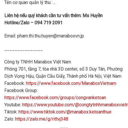
Tên cơ quan quản lý thu: …
Liên hệ nếu quý khách cần tư vấn thêm: Ms Huyền
Hotline/Zalo – 094 719 2091
Email: pham.thi.thu.huyen@manaboxvn.jp.
_______________
Công ty TNHH Manabox Việt Nam
Phòng 701, tầng 7, tòa nhà 3D center, số 3 Duy Tân, Phường
Dịch Vọng Hậu, Quận Cầu Giấy, Thành phố Hà Nội, Việt Nam
Facebook:
https://www.facebook.com/ManaboxVietnam
Facebook Group:
https://www.facebook.com/groups/congvanketoan
Youtube:
https://www.youtube.com/@congtytnhhmanaboxvie
Tiktok:
https://www.tiktok.com/@manabox.ketoanthue
Zalo:
https://zalo.me/g/rittvj348