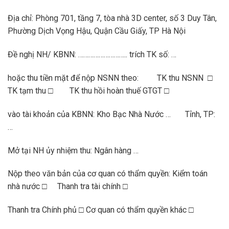
Địa chỉ: Phòng 701, tầng 7, tòa nhà 3D center, số 3 Duy Tân,
Phường Dịch Vọng Hậu, Quận Cầu Giấy, TP Hà Nội
Đề nghị NH/ KBNN: ……………………….. trích TK số: …
hoặc thu tiền mặt để nộp NSNN theo: TK thu NSNN □
TK tạm thu □ TK thu hồi hoàn thuế GTGT □
vào tài khoản của KBNN: Kho Bạc Nhà Nước … Tỉnh, TP:
…
Mở tại NH ủy nhiệm thu: Ngân hàng …
Nộp theo văn bản của cơ quan có thẩm quyền: Kiểm toán
nhà nước □ Thanh tra tài chính □
Thanh tra Chính phủ □ Cơ quan có thẩm quyền khác □