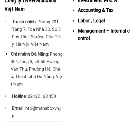
Công ty TNHH Manabox
Investment, Ｍ＆Ａ
Việt Nam
Accounting & Tax
Labor , Legal
Trụ sở chính:
Phòng 701,
Tầng 7, Tòa Nhà 3D, Số 3
Management – Internal c
Duy Tân, Phường Cầu Giấ
ontrol
y, Hà Nội, Việt Nam
Chi nhánh Đà Nẵng:
Phòng
304, tầng 3, 53-55 Hoàng
Văn Thụ, Phường Hải Châ
u, Thành phố Đà Nẵng, Việ
t Nam
Hotline:
02432.123.450
Email
: info@manaboxvn.j
p