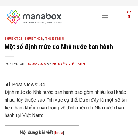
Skip
to
0
content
THUẾ GTGT
,
THUẾ TNCN
,
THUẾ TNDN
Một số định mức do Nhà nước ban hành
POSTED ON
10/03/2025
BY
NGUYỄN VIỆT ANH
Post Views:
34
Định mức do Nhà nước ban hành bao gồm nhiều loại khác
nhau, tùy thuộc vào lĩnh vực cụ thể. Dưới đây là một số tài
liệu tham khảo quan trọng về định mức do Nhà nước ban
hành tại Việt Nam:
Nội dung bài viết
[
hide
]