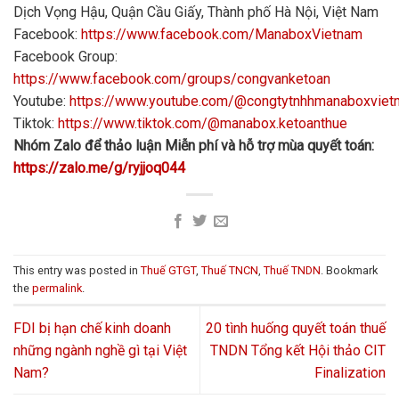
Dịch Vọng Hậu, Quận Cầu Giấy, Thành phố Hà Nội, Việt Nam
Facebook:
https://www.facebook.com/ManaboxVietnam
Facebook Group:
https://www.facebook.com/groups/congvanketoan
Youtube:
https://www.youtube.com/@congtytnhhmanaboxvie
Tiktok:
https://www.tiktok.com/@manabox.ketoanthue
Nhóm Zalo để thảo luận Miễn phí và hỗ trợ mùa quyết toán:
https://zalo.me/g/ryjjoq044
This entry was posted in
Thuế GTGT
,
Thuế TNCN
,
Thuế TNDN
. Bookmark
the
permalink
.
FDI bị hạn chế kinh doanh
20 tình huống quyết toán thuế
những ngành nghề gì tại Việt
TNDN Tổng kết Hội thảo CIT
Nam?
Finalization