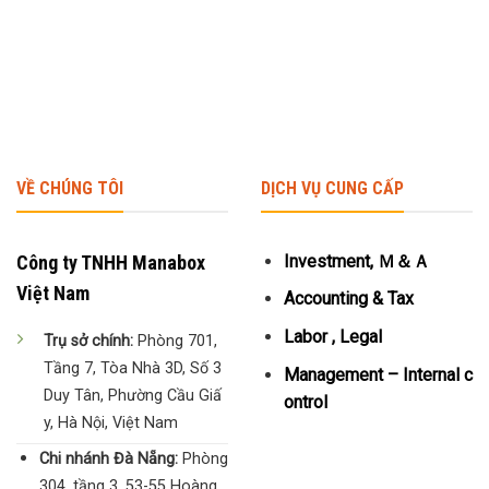
VỀ CHÚNG TÔI
DỊCH VỤ CUNG CẤP
Công ty TNHH Manabox
Investment, Ｍ＆Ａ
Việt Nam
Accounting & Tax
Labor , Legal
Trụ sở chính:
Phòng 701,
Tầng 7, Tòa Nhà 3D, Số 3
Management – Internal c
Duy Tân, Phường Cầu Giấ
ontrol
y, Hà Nội, Việt Nam
Chi nhánh Đà Nẵng:
Phòng
304, tầng 3, 53-55 Hoàng