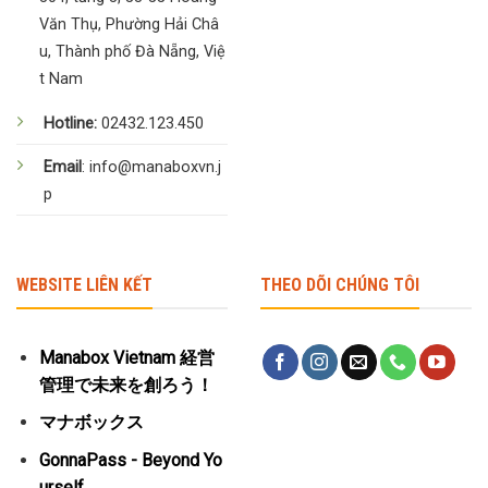
Văn Thụ, Phường Hải Châ
u, Thành phố Đà Nẵng, Việ
t Nam
Hotline:
02432.123.450
Email
: info@manaboxvn.j
p
WEBSITE LIÊN KẾT
THEO DÕI CHÚNG TÔI
Manabox Vietnam 経営
管理で未来を創ろう！
マナボックス
GonnaPass - Beyond Yo
urself