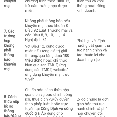
khuyến
chương trình theo
Điều 12
,
tuân thủ và khơi
mại
trừ các trường hợp được
thông hoạt động
miễn.
kinh doanh.
Không phải thông báo nếu
khuyến mại theo khoản 8
Điều 92 Luật Thương mại và
7. Các
các Điều 8, 9, 10, 11, 14
trường
Nghị định 81.
hợp
Phù hợp với định
không
hướng cắt giảm thủ
Với Điều 12, cũng được
phải
tục hành chính và
miễn nếu tổng giá trị giải
thông
tạo thuận lợi cho
thưởng/quà tặng dưới
100
báo
doanh nghiệp.
triệu đồng
hoặc chỉ thực
khuyến
hiện qua sàn TMĐT, ứng
mại
dụng sàn TMĐT, website/
ứng dụng khuyến mại trực
tuyến.
Chuẩn hóa cách thức nộp:
qua dịch vụ bưu chính công
8. Cách
ích, thuê dịch vụ/ủy quyền
Lý do chung là đơn
thức nộp
theo pháp luật, hoặc trực
giản hóa thủ tục
hồ sơ
tuyến tại
Cổng Dịch vụ công
hành chính và phù
thông
quốc gia
. Áp dụng cho
hợp chuyển đổi
báo/đăng