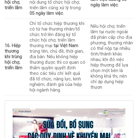
hội chợ,
nội dung tổ chức hội chợ,
ngày làm việc
.
triển lãm
triển lãm cũng xử lý trong
05 ngày làm việc
.
Chỉ tổ chức hiệp thương khi
Nếu hội chợ, triển
có từ hai thương nhân/tổ
lãm tại nước ngoài
chức trở lên đăng ký tổ
đã phân cấp cho địa
chức hội chợ, triển lãm
phương, thương nhân
16. Hiệp
thương mại
tại Việt Nam
có thể nộp tại nhiều
thương
trùng tên, chủ đề, thời gian,
tỉnh/thành khác
khi trùng
địa bàn. Nếu không hiệp
nhau; khi đó việc
hội chợ,
thương được thì cơ quan có
hiệp thương để lựa
triển lãm
thẩm quyền quyết định
chọn một bên là
theo các tiêu chí: kết quả
không khả thi, nên
đã tổ chức, năng lực, kinh
chỉ áp dụng hiệp
nghiệm, đánh giá của hiệp
thươn
hội ngành hàng.