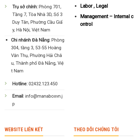
Labor , Legal
Trụ sở chính:
Phòng 701,
Tầng 7, Tòa Nhà 3D, Số 3
Management – Internal c
Duy Tân, Phường Cầu Giấ
ontrol
y, Hà Nội, Việt Nam
Chi nhánh Đà Nẵng:
Phòng
304, tầng 3, 53-55 Hoàng
Văn Thụ, Phường Hải Châ
u, Thành phố Đà Nẵng, Việ
t Nam
Hotline:
02432.123.450
Email
: info@manaboxvn.j
p
WEBSITE LIÊN KẾT
THEO DÕI CHÚNG TÔI