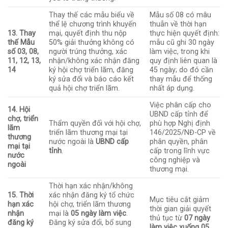
Thay thế các mẫu biểu về
Mẫu số 08 có mâu
thể lệ chương trình khuyến
thuẫn về thời hạn
13. Thay
mại, quyết định thu nộp
thực hiện quyết định:
thế Mẫu
50% giải thưởng không có
mẫu cũ ghi 30 ngày
số 03, 08,
người trúng thưởng, xác
làm việc, trong khi
11, 12, 13,
nhận/không xác nhận đăng
quy định liên quan là
14
ký hội chợ triển lãm, đăng
45 ngày; do đó cần
ký sửa đổi và báo cáo kết
thay mẫu để thống
quả hội chợ triển lãm.
nhất áp dụng.
Việc phân cấp cho
14. Hội
UBND cấp tỉnh để
chợ, triển
Thẩm quyền đối với hội chợ,
phù hợp Nghị định
lãm
triển lãm thương mại tại
146/2025/NĐ-CP về
thương
nước ngoài là
UBND cấp
phân quyền, phân
mại tại
tỉnh
.
cấp trong lĩnh vực
nước
công nghiệp và
ngoài
thương mại.
Thời hạn xác nhận/không
15. Thời
xác nhận đăng ký tổ chức
Mục tiêu cắt giảm
hạn xác
hội chợ, triển lãm thương
thời gian giải quyết
nhận
mại là
05 ngày làm việc
.
thủ tục từ
07 ngày
đăng ký
Đăng ký sửa đổi, bổ sung
làm việc xuống 05