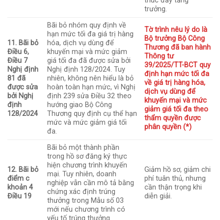
thúc đẩy tăng
trưởng.
Bãi bỏ nhóm quy định về
Tờ trình nêu lý do là
hạn mức tối đa giá trị hàng
Bộ trưởng Bộ Công
11. Bãi bỏ
hóa, dịch vụ dùng để
Thương đã ban hành
Điều 6,
khuyến mại và mức giảm
Thông tư
Điều 7
giá tối đa đã được sửa bởi
39/2025/TT-BCT quy
Nghị định
Nghị định 128/2024. Tuy
định hạn mức tối đa
81 đã
nhiên, không nên hiểu là bỏ
về giá trị hàng hóa,
được sửa
hoàn toàn hạn mức, vì Nghị
dịch vụ dùng để
bởi Nghị
định 239 sửa Điều 32 theo
khuyến mại và mức
định
hướng giao Bộ Công
giảm giá tối đa theo
128/2024
Thương quy định cụ thể hạn
thẩm quyền được
mức và mức giảm giá tối
phân quyền (*)
đa.
Bãi bỏ một thành phần
trong hồ sơ đăng ký thực
hiện chương trình khuyến
12. Bãi bỏ
Giảm hồ sơ, giảm chi
mại. Tuy nhiên, doanh
điểm c
phí tuân thủ, nhưng
nghiệp vẫn cần mô tả bằng
khoản 4
cần thận trọng khi
chứng xác định trúng
Điều 19
diễn giải.
thưởng trong Mẫu số 03
mới nếu chương trình có
yếu tố trúng thưởng.