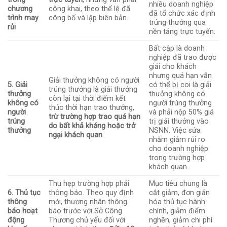
nhiều doanh nghiệp
chương
công khai, theo thể lệ đã
đã tổ chức xác định
trình may
công bố và lập biên bản.
trúng thưởng qua
rủi
nền tảng trực tuyến.
Bất cập là doanh
nghiệp đã trao được
giải cho khách
nhưng quá hạn vẫn
Giải thưởng không có người
5. Giải
có thể bị coi là giải
trúng thưởng là giải thưởng
thưởng
thưởng không có
còn lại tại thời điểm kết
không có
người trúng thưởng
thúc thời hạn trao thưởng,
người
và phải nộp 50% giá
trừ trường hợp trao quá hạn
trúng
trị giải thưởng vào
do bất khả kháng hoặc trở
thưởng
NSNN. Việc sửa
ngại khách quan
.
nhằm giảm rủi ro
cho doanh nghiệp
trong trường hợp
khách quan.
Thu hẹp trường hợp phải
Mục tiêu chung là
6. Thủ tục
thông báo. Theo quy định
cắt giảm, đơn giản
thông
mới, thương nhân thông
hóa thủ tục hành
báo hoạt
báo trước với Sở Công
chính, giảm điểm
động
Thương chủ yếu đối với
nghẽn, giảm chi phí