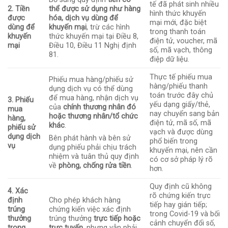
tế đã phát sinh nhiều
2. Tiền
thể được sử dụng như hàng
hình thức khuyến
được
hóa, dịch vụ dùng để
mại mới, đặc biệt
dùng để
khuyến mại
, trừ các hình
trong thanh toán
khuyến
thức khuyến mại tại Điều 8,
điện tử, voucher, mã
mại
Điều 10, Điều 11 Nghị định
số, mã vạch, thông
81.
điệp dữ liệu.
Thực tế phiếu mua
Phiếu mua hàng/phiếu sử
hàng/phiếu thanh
dụng dịch vụ có thể dùng
toán trước đây chủ
để mua hàng, nhận dịch vụ
3. Phiếu
yếu dạng giấy/thẻ,
của
chính thương nhân đó
mua
nay chuyển sang bản
hoặc thương nhân/tổ chức
hàng,
điện tử, mã số, mã
khác
.
phiếu sử
vạch và được dùng
dụng dịch
Bên phát hành và bên sử
phổ biến trong
vụ
dụng phiếu phải chịu trách
khuyến mại, nên cần
nhiệm và tuân thủ quy định
có cơ sở pháp lý rõ
về
phòng, chống rửa tiền
.
hơn.
Quy định cũ không
4. Xác
rõ chứng kiến trực
định
Cho phép khách hàng
tiếp hay gián tiếp;
trúng
chứng kiến việc xác định
trong Covid-19 và bối
thưởng
trúng thưởng
trực tiếp hoặc
cảnh chuyển đổi số,
trong
trực tuyến
, nhưng vẫn phải