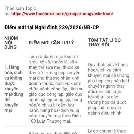
Thảo luận Topic
tại:
https://www.facebook.com/groups/congvanketoan/
Điểm mới tại Nghị định 239/2026/NĐ-CP
NHÓM
TÓM TẮT LÍ DO
NỘI
ĐIỂM MỚI CẦN LƯU Ý
THAY ĐỔI
DUNG
Làm rõ danh mục loại trừ:
rượu, xổ số, thuốc lá, sữa
Quy định cũ về hàng
1. Hàng
thay thế sữa mẹ, thuốc kê
hóa/dịch vụ cấm
hóa, dịch
đơn trừ trường hợp khuyến
khuyến mại dễ không
vụ không
mại cho thương nhân kinh
phù hợp khi pháp luật
được
doanh thuốc, dịch vụ khám
chuyên ngành thay
khuyến
chữa bệnh công lập, dịch vụ
đổi, nên cần lược
mại/dùng
giáo dục công lập, giáo dục
bỏ/bố trí lại các
để
nghề nghiệp công lập, hàng
trường hợp đã được
khuyến
hóa/dịch vụ bị cấm lưu
pháp luật chuyên
mại
hành, hàng hóa/dịch vụ bị
ngành điều chỉnh.
cấm khuyến mại theo Điều
100 Luật Thương mại.
Lý do chung là thực
Bổ sung quy định
tiền có