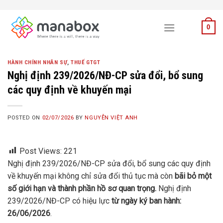
Skip
to
0
content
HÀNH CHÍNH NHÂN SỰ
,
THUẾ GTGT
Nghị định 239/2026/NĐ-CP sửa đổi, bổ sung
các quy định về khuyến mại
POSTED ON
02/07/2026
BY
NGUYỄN VIỆT ANH
Post Views:
221
Nghị định 239/2026/NĐ-CP sửa đổi, bổ sung các quy định
về khuyến mại không chỉ sửa đổi thủ tục mà còn
bãi bỏ một
số giới hạn và thành phần hồ sơ quan trọng.
Nghị định
239/2026/NĐ-CP có hiệu lực
từ ngày ký ban hành:
26/06/2026
.