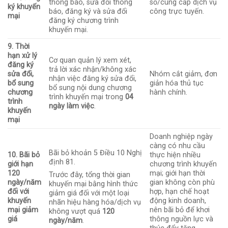
thông báo, sửa đổi thông
số/cung cấp dịch vụ
ký khuyến
báo, đăng ký và sửa đổi
công trực tuyến.
mại
đăng ký chương trình
khuyến mại.
9. Thời
hạn xử lý
Cơ quan quản lý xem xét,
đăng ký
trả lời xác nhận/không xác
sửa đổi,
Nhóm cắt giảm, đơn
nhận việc đăng ký sửa đổi,
bổ sung
giản hóa thủ tục
bổ sung nội dung chương
chương
hành chính.
trình khuyến mại trong
04
trình
ngày làm việc
.
khuyến
mại
Doanh nghiệp ngày
càng có nhu cầu
Bãi bỏ khoản 5 Điều 10 Nghị
10. Bãi bỏ
thực hiện nhiều
định 81.
giới hạn
chương trình khuyến
120
mại; giới hạn thời
Trước đây, tổng thời gian
ngày/năm
gian không còn phù
khuyến mại bằng hình thức
đối với
hợp, hạn chế hoạt
giảm giá đối với một loại
khuyến
động kinh doanh,
nhãn hiệu hàng hóa/dịch vụ
mại giảm
nên bãi bỏ để khơi
không vượt quá
120
giá
thông nguồn lực và
ngày/năm
.