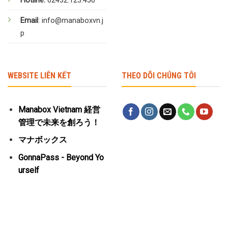
Hotline:
02432.123.450
Email
: info@manaboxvn.j
p
WEBSITE LIÊN KẾT
THEO DÕI CHÚNG TÔI
Manabox Vietnam 経営
管理で未来を創ろう！
マナボックス
GonnaPass - Beyond Yo
urself