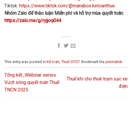
Tiktok:
https://www.tiktok.com/@manabox.ketoanthue
Nhóm Zalo để thảo luận Miễn phí và hỗ trợ mùa quyết toán:
https://zalo.me/g/ryjjoq044
This entry was posted in
Kế toán
,
Thuế GTGT
. Bookmark the
permalink
.
Tổng kết_Webinar series
Thuế khi cho thuê trạm sạc xe
Vượt sóng quyết toán Thuế
điện
TNCN 2025
LIÊN HỆ VỚI CHÚNG TÔI