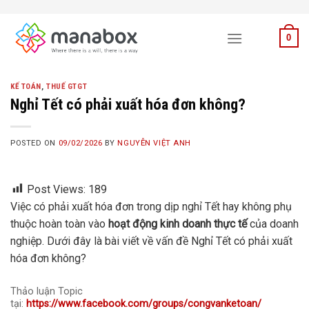
Skip
to
0
content
KẾ TOÁN
,
THUẾ GTGT
Nghỉ Tết có phải xuất hóa đơn không?
POSTED ON
09/02/2026
BY
NGUYỄN VIỆT ANH
Post Views:
189
Việc có phải xuất hóa đơn trong dịp nghỉ Tết hay không phụ
thuộc hoàn toàn vào
hoạt động kinh doanh thực tế
của doanh
nghiệp. Dưới đây là bài viết về vấn đề
Nghỉ Tết có phải xuất
hóa đơn không?
Thảo luận Topic
tại:
https://www.facebook.com/groups/congvanketoan/