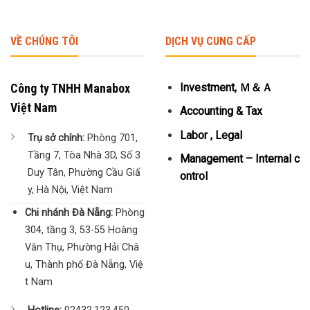
VỀ CHÚNG TÔI
DỊCH VỤ CUNG CẤP
Công ty TNHH Manabox
Investment, Ｍ＆Ａ
Việt Nam
Accounting & Tax
Labor , Legal
Trụ sở chính:
Phòng 701,
Tầng 7, Tòa Nhà 3D, Số 3
Management – Internal c
Duy Tân, Phường Cầu Giấ
ontrol
y, Hà Nội, Việt Nam
Chi nhánh Đà Nẵng:
Phòng
304, tầng 3, 53-55 Hoàng
Văn Thụ, Phường Hải Châ
u, Thành phố Đà Nẵng, Việ
t Nam