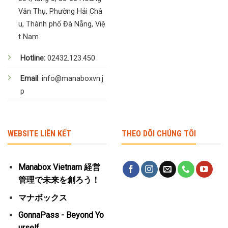
Văn Thụ, Phường Hải Châ
u, Thành phố Đà Nẵng, Việ
t Nam
Hotline:
02432.123.450
Email
: info@manaboxvn.j
p
WEBSITE LIÊN KẾT
THEO DÕI CHÚNG TÔI
Manabox Vietnam 経営
管理で未来を創ろう！
マナボックス
GonnaPass - Beyond Yo
urself