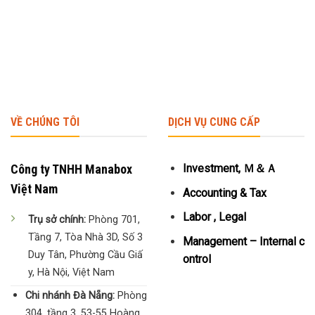
VỀ CHÚNG TÔI
DỊCH VỤ CUNG CẤP
Công ty TNHH Manabox
Investment, Ｍ＆Ａ
Việt Nam
Accounting & Tax
Labor , Legal
Trụ sở chính:
Phòng 701,
Tầng 7, Tòa Nhà 3D, Số 3
Management – Internal c
Duy Tân, Phường Cầu Giấ
ontrol
y, Hà Nội, Việt Nam
Chi nhánh Đà Nẵng:
Phòng
304, tầng 3, 53-55 Hoàng