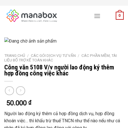
Skip
to
0
content
TRANG CHỦ
/
CÁC GÓI DỊCH VỤ TƯ VẤN
/
CÁC PHẦN MỀM, TÀI
LIỆU BỔ TRỢ KẾ TOÁN KHÁC
Công văn 5108 V/v người lao động ký thêm
hợp đồng công việc khác
50.000
₫
Người lao động ký thêm cả hợp đồng dịch vụ, hợp đồng
khoán việc… thì khấu trừ thuế TNCN như thế nào nếu như cá
nhân đã ký hợp đồng lao động với công ty.