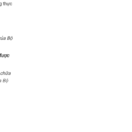
ng thực
của Bộ
 được
a chữa
a Bộ