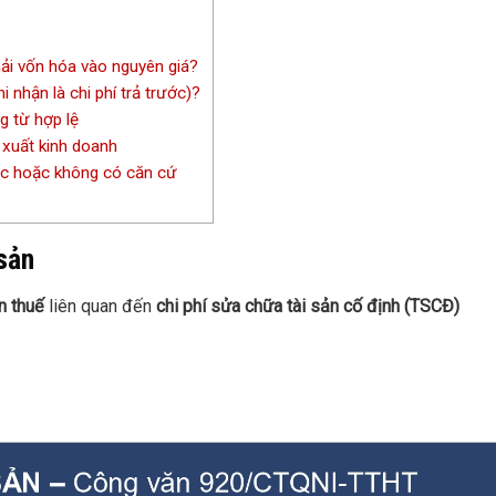
hải vốn hóa vào nguyên giá?
 nhận là chi phí trả trước)?
g từ hợp lệ
 xuất kinh doanh
ức hoặc không có căn cứ
 sản
n thuế
liên quan đến
chi phí sửa chữa tài sản cố định (TSCĐ)