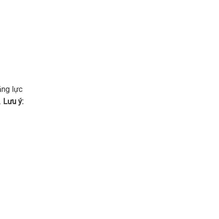
ăng lực
.
Lưu ý: