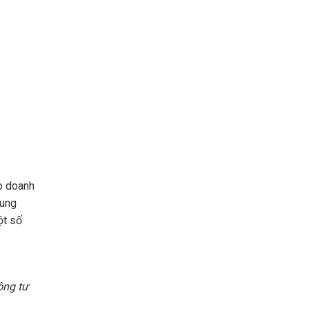
p doanh
sung
ột số
ông tư