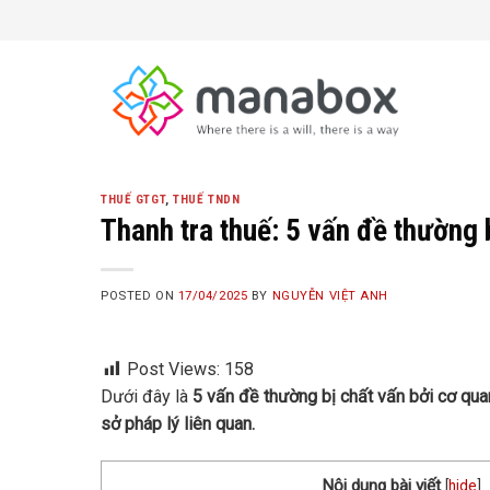
Skip
to
content
THUẾ GTGT
,
THUẾ TNDN
Thanh tra thuế: 5 vấn đề thường b
POSTED ON
17/04/2025
BY
NGUYỄN VIỆT ANH
Post Views:
158
Dưới đây là
5 vấn đề thường bị chất vấn bởi cơ qua
sở pháp lý liên quan.
Nội dung bài viết
[
hide
]