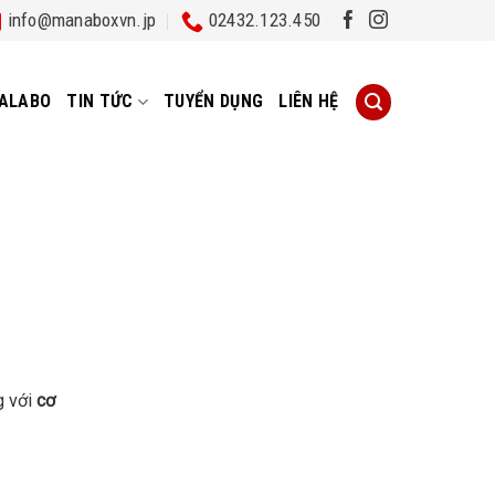
info@manaboxvn.jp
02432.123.450
ALABO
TIN TỨC
TUYỂN DỤNG
LIÊN HỆ
 với
cơ