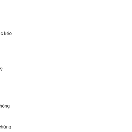
c kéo
n
không
 chứng