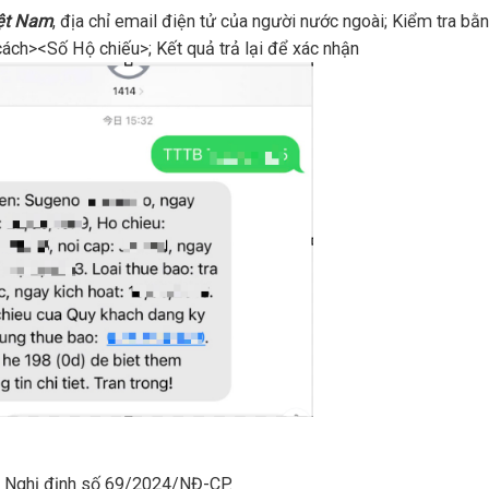
iệt Nam
, địa chỉ email điện tử của người nước ngoài; Kiểm tra bằ
cách><Số Hộ chiếu>; Kết quả trả lại để xác nhận
o Nghị định số 69/2024/NĐ-CP.