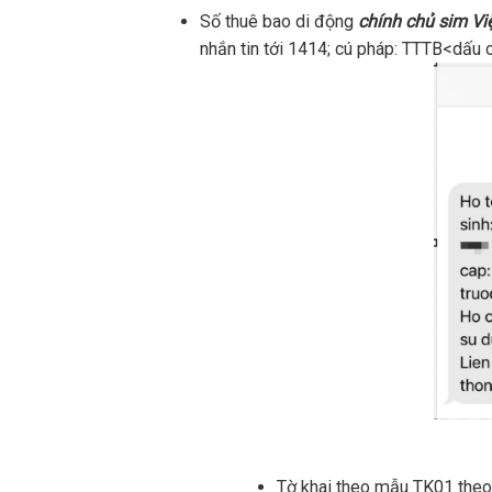
Số thuê bao di động
chính chủ sim V
nhắn tin tới 1414; cú pháp: TTTB<dấu 
Tờ khai theo mẫu TK01 the