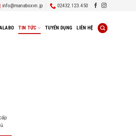
info@manaboxvn.jp
02432.123.450
ALABO
TIN TỨC
TUYỂN DỤNG
LIÊN HỆ
 cấp
ủ.