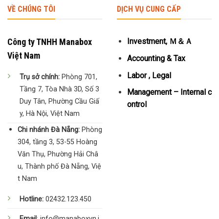
VỀ CHÚNG TÔI
DỊCH VỤ CUNG CẤP
Công ty TNHH Manabox
Investment, Ｍ＆Ａ
Việt Nam
Accounting & Tax
Labor , Legal
Trụ sở chính:
Phòng 701,
Tầng 7, Tòa Nhà 3D, Số 3
Management – Internal c
Duy Tân, Phường Cầu Giấ
ontrol
y, Hà Nội, Việt Nam
Chi nhánh Đà Nẵng:
Phòng
304, tầng 3, 53-55 Hoàng
Văn Thụ, Phường Hải Châ
u, Thành phố Đà Nẵng, Việ
t Nam
Hotline:
02432.123.450
Email
: info@manaboxvn.j