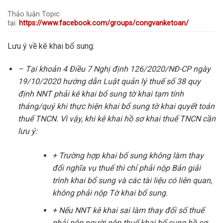
Thảo luận Topic
tại:
https://www.facebook.com/groups/congvanketoan/
Lưu ý về kê khai bổ sung:
– Tại khoản 4 Điều 7 Nghị định 126/2020/NĐ-CP ngày
19/10/2020 hướng dẫn Luật quản lý thuế số 38 quy
định NNT phải kê khai bổ sung tờ khai tạm tính
tháng/quý khi thực hiện khai bổ sung tờ khai quyết toán
thuế TNCN. Vì vậy, khi kê khai hồ sơ khai thuế TNCN cần
lưu ý:
+ Trường hợp khai bổ sung không làm thay
đổi nghĩa vụ thuế thì chỉ phải nộp Bản giải
trình khai bổ sung và các tài liệu có liên quan,
không phải nộp Tờ khai bổ sung.
+ Nếu NNT kê khai sai làm thay đổi số thuế
phải nộp người nộp thuế khai bổ sung hồ sơ