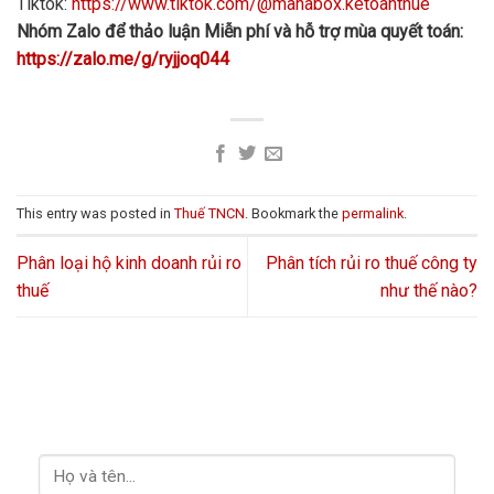
Tiktok:
https://www.tiktok.com/@manabox.ketoanthue
Nhóm Zalo để thảo luận Miễn phí và hỗ trợ mùa quyết toán:
https://zalo.me/g/ryjjoq044
This entry was posted in
Thuế TNCN
. Bookmark the
permalink
.
Phân loại hộ kinh doanh rủi ro
Phân tích rủi ro thuế công ty
thuế
như thế nào?
LIÊN HỆ VỚI CHÚNG TÔI