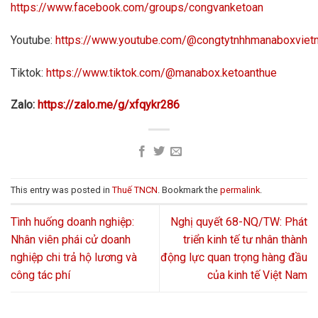
https://www.facebook.com/groups/congvanketoan
Youtube:
https://www.youtube.com/@congtytnhhmanaboxvie
Tiktok:
https://www.tiktok.com/@manabox.ketoanthue
Zalo:
https://zalo.me/g/xfqykr286
This entry was posted in
Thuế TNCN
. Bookmark the
permalink
.
Tình huống doanh nghiệp:
Nghị quyết 68-NQ/TW: Phát
Nhân viên phái cử doanh
triển kinh tế tư nhân thành
nghiệp chi trả hộ lương và
động lực quan trọng hàng đầu
công tác phí
của kinh tế Việt Nam