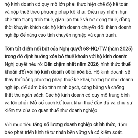
hộ kinh doanh có quy mô lớn phải thực hiện chế độ kế toán
và nộp thuế theo phương pháp kê khai.
Điều này nhằm hạn
chế tình trạng trốn thuế, gian lận thuế và nợ đọng thuế, đồng
thời khuyến khích các hộ kinh doanh chuyển đổi thành doanh
nghiệp để nâng cao tính chuyên nghiệp và cạnh tranh.
Tóm tắt điểm nổi bật của Nghị quyết 68-NQ/TW (năm 2025)
trong đó đ
ịnh hướng xóa bỏ thuế khoán với hộ kinh doanh:
Nghị quyết nêu rõ:
Đến chậm nhất năm 2026
, hình thức
thuế
khoán đối với hộ kinh doanh sẽ bị xóa bỏ.
Hộ kinh doanh sẽ
thay thế bằng phương pháp thuế kê khai, tương tự như doanh
nghiệp, để đảm bảo tính minh bạch, công bằng và chống
thất thu ngân sách. Các hộ kinh doanh có quy mô trung bình
và lớn phải: Mở sổ sách kế toán, khai thuế đầy đủ và chịu sự
kiểm tra của cơ quan thuế như doanh nghiệp.
Với mục tiêu
tăng số lượng doanh nghiệp chính thức
, đảm
bảo phát triển kinh tế tư nhân bền vững và có kiểm soát,