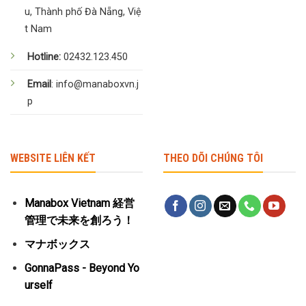
u, Thành phố Đà Nẵng, Việ
t Nam
Hotline:
02432.123.450
Email
: info@manaboxvn.j
p
WEBSITE LIÊN KẾT
THEO DÕI CHÚNG TÔI
Manabox Vietnam 経営
管理で未来を創ろう！
マナボックス
GonnaPass - Beyond Yo
urself