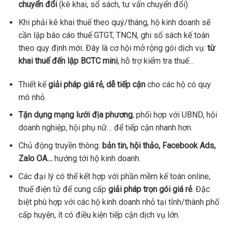
chuyển đổi
(kê khai, sổ sách, tư vấn chuyển đổi).
Khi phải kê khai thuế theo quý/tháng, hộ kinh doanh sẽ
cần l
ập báo cáo thuế GTGT, TNCN, g
hi sổ sách kế toán
theo quy định mới. Đây là c
ơ hội mở rộng gói dịch vụ:
từ
khai thuế đến lập BCTC mini
, hỗ trợ kiểm tra thuế…
Thiết kế
giải pháp giá rẻ, dễ tiếp cận
cho các hộ có quy
mô nhỏ.
Tận dụng mạng lưới địa phương
, phối hợp với UBND, hội
doanh nghiệp, hội phụ nữ… để tiếp cận nhanh hơn.
Chủ động truyền thông:
bản tin, hội thảo, Facebook Ads,
Zalo OA…
hướng tới hộ kinh doanh.
Các đại lý có thể kết hợp với phần mềm kế toán online,
thuế điện tử để cung cấp
giải pháp trọn gói giá rẻ
. Đặc
biệt phù hợp với các hộ kinh doanh nhỏ tại tỉnh/thành phố
cấp huyện, ít có điều kiện tiếp cận dịch vụ lớn.