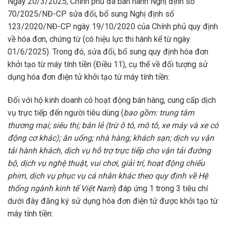
Ngày 20/3/2025, Chính phủ đã ban hành Nghị định số
70/2025/NĐ-CP sửa đổi, bổ sung Nghị định số
123/2020/NĐ-CP ngày 19/10/2020 của Chính phủ quy định
về hóa đơn, chứng từ (có hiệu lực thi hành kể từ ngày
01/6/2025). Trong đó, sửa đổi, bổ sung quy định hóa đơn
khởi tạo từ máy tính tiền (Điều 11), cụ thể về đối tượng sử
dụng hóa đơn điện tử khởi tạo từ máy tính tiền:
Đối với hộ kinh doanh có hoạt động bán hàng, cung cấp dịch
vụ trực tiếp đến người tiêu dùng (
bao gồm:
trung tâm
thương m
ại; siêu th
ị; bán l
ẻ (trừ ô tô, mô tô, xe máy và xe có
đ
ộng cơ khác); ăn u
ống; nhà hàng; khách s
ạn; dịch vụ vận
tải hành khách, d
ịch vụ hỗ trợ trực tiếp cho vận tải đường
bộ, dịch vụ nghệ thuật, vui chơi, giải trí, ho
ạt động chiếu
phim, dịch vụ phục vụ cá nhân khác theo quy đ
ịnh về Hệ
thống ngành kinh t
ế Việt Nam
) đáp ứng 1 trong 3 tiêu chí
dưới đây đăng ký sử dụng hóa đơn điện tử được khởi tạo từ
máy tính tiền: