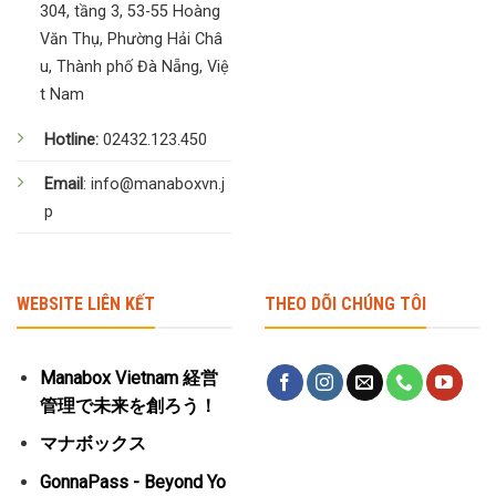
304, tầng 3, 53-55 Hoàng
Văn Thụ, Phường Hải Châ
u, Thành phố Đà Nẵng, Việ
t Nam
Hotline:
02432.123.450
Email
: info@manaboxvn.j
p
WEBSITE LIÊN KẾT
THEO DÕI CHÚNG TÔI
Manabox Vietnam 経営
管理で未来を創ろう！
マナボックス
GonnaPass - Beyond Yo