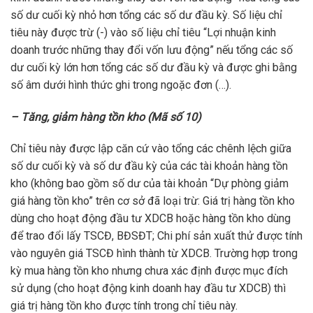
số dư cuối kỳ nhỏ hơn tổng các số dư đầu kỳ. Số liệu chỉ
tiêu này được trừ (-) vào số liệu chỉ tiêu “Lợi nhuận kinh
doanh trước những thay đổi vốn lưu động” nếu tổng các số
dư cuối kỳ lớn hơn tổng các số dư đầu kỳ và được ghi bằng
số âm dưới hình thức ghi trong ngoặc đơn (…).
– Tăng, giảm hàng tồn kho (Mã số 10)
Chỉ tiêu này được lập căn cứ vào tổng các chênh lệch giữa
số dư cuối kỳ và số dư đầu kỳ của các tài khoản hàng tồn
kho (không bao gồm số dư của tài khoản “Dự phòng giảm
giá hàng tồn kho” trên cơ sở đã loại trừ: Giá trị hàng tồn kho
dùng cho hoạt động đầu tư XDCB hoặc hàng tồn kho dùng
để trao đổi lấy TSCĐ, BĐSĐT; Chi phí sản xuất thử được tính
vào nguyên giá TSCĐ hình thành từ XDCB. Trường hợp trong
kỳ mua hàng tồn kho nhưng chưa xác định được mục đích
sử dụng (cho hoạt động kinh doanh hay đầu tư XDCB) thì
giá trị hàng tồn kho được tính trong chỉ tiêu này.