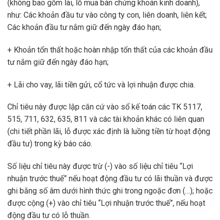
(không bao gồm lãi, lỗ mua bán chứng khoán kinh doanh),
như: Các khoản đầu tư vào công ty con, liên doanh, liên kết;
Các khoản đầu tư nắm giữ đến ngày đáo hạn;
+ Khoản tổn thất hoặc hoàn nhập tổn thất của các khoản đầu
tư nắm giữ đến ngày đáo hạn;
+ Lãi cho vay, lãi tiền gửi, cổ tức và lợi nhuận được chia.
Chỉ tiêu này được lập căn cứ vào sổ kế toán các TK 5117,
515, 711, 632, 635, 811 và các tài khoản khác có liên quan
(chi tiết phần lãi, lỗ được xác định là luồng tiền từ hoạt động
đầu tư) trong kỳ báo cáo.
Số liệu chỉ tiêu này được trừ (-) vào số liệu chỉ tiêu “Lợi
nhuận trước thuế” nếu hoạt động đầu tư có lãi thuần và được
ghi bằng số âm dưới hình thức ghi trong ngoặc đơn (…); hoặc
được cộng (+) vào chỉ tiêu “Lợi nhuận trước thuế”, nếu hoạt
động đầu tư có lỗ thuần.