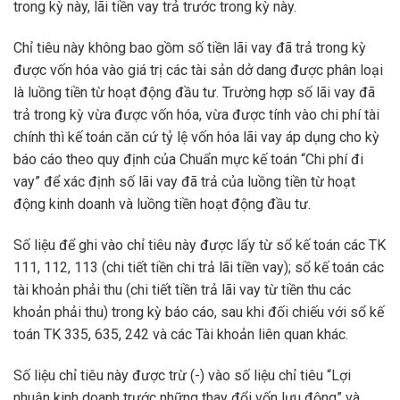
trong kỳ này, lãi tiền vay trả trước trong kỳ này.
Chỉ tiêu này không bao gồm số tiền lãi vay đã trả trong kỳ
được vốn hóa vào giá trị các tài sản dở dang được phân loại
là luồng tiền từ hoạt động đầu tư. Trường hợp số lãi vay đã
trả trong kỳ vừa được vốn hóa, vừa được tính vào chi phí tài
chính thì kế toán căn cứ tỷ lệ vốn hóa lãi vay áp dụng cho kỳ
báo cáo theo quy định của Chuẩn mực kế toán “Chi phí đi
vay” để xác định số lãi vay đã trả của luồng tiền từ hoạt
động kinh doanh và luồng tiền hoạt động đầu tư.
Số liệu để ghi vào chỉ tiêu này được lấy từ sổ kế toán các TK
111, 112, 113 (chi tiết tiền chi trả lãi tiền vay); sổ kế toán các
tài khoản phải thu (chi tiết tiền trả lãi vay từ tiền thu các
khoản phải thu) trong kỳ báo cáo, sau khi đối chiếu với sổ kế
toán TK 335, 635, 242 và các Tài khoản liên quan khác.
Số liệu chỉ tiêu này được trừ (-) vào số liệu chỉ tiêu “Lợi
nhuận kinh doanh trước những thay đổi vốn lưu động” và