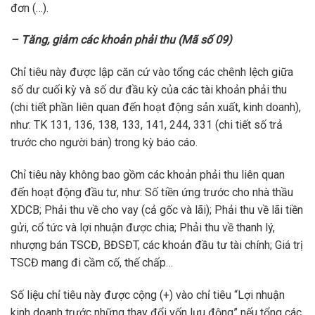
đơn (…).
– Tăng, giảm các khoản phải thu (Mã số 09)
Chỉ tiêu này được lập căn cứ vào tổng các chênh lệch giữa
số dư cuối kỳ và số dư đầu kỳ của các tài khoản phải thu
(chi tiết phần liên quan đến hoạt động sản xuất, kinh doanh),
như: TK 131, 136, 138, 133, 141, 244, 331 (chi tiết số trả
trước cho người bán) trong kỳ báo cáo.
Chỉ tiêu này không bao gồm các khoản phải thu liên quan
đến hoạt động đầu tư, như: Số tiền ứng trước cho nhà thầu
XDCB; Phải thu về cho vay (cả gốc và lãi); Phải thu về lãi tiền
gửi, cổ tức và lợi nhuận được chia; Phải thu về thanh lý,
nhượng bán TSCĐ, BĐSĐT, các khoản đầu tư tài chính; Giá trị
TSCĐ mang đi cầm cố, thế chấp…
Số liệu chỉ tiêu này được cộng (+) vào chỉ tiêu “Lợi nhuận
kinh doanh trước những thay đổi vốn lưu động” nếu tổng các