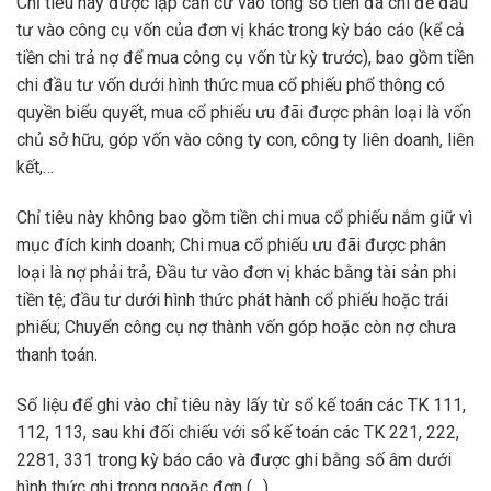
Chỉ tiêu này được lập căn cứ vào tổng số tiền đã chi để đầu
tư vào công cụ vốn của đơn vị khác trong kỳ báo cáo (kể cả
tiền chi trả nợ để mua công cụ vốn từ kỳ trước), bao gồm tiền
chi đầu tư vốn dưới hình thức mua cổ phiếu phổ thông có
quyền biểu quyết, mua cổ phiếu ưu đãi được phân loại là vốn
chủ sở hữu, góp vốn vào công ty con, công ty liên doanh, liên
kết,…
Chỉ tiêu này không bao gồm tiền chi mua cổ phiếu nắm giữ vì
mục đích kinh doanh; Chi mua cổ phiếu ưu đãi được phân
loại là nợ phải trả, Đầu tư vào đơn vị khác bằng tài sản phi
tiền tệ; đầu tư dưới hình thức phát hành cổ phiếu hoặc trái
phiếu; Chuyển công cụ nợ thành vốn góp hoặc còn nợ chưa
thanh toán.
Số liệu để ghi vào chỉ tiêu này lấy từ sổ kế toán các TK 111,
112, 113, sau khi đối chiếu với sổ kế toán các TK 221, 222,
2281, 331 trong kỳ báo cáo và được ghi bằng số âm dưới
hình thức ghi trong ngoặc đơn (…).