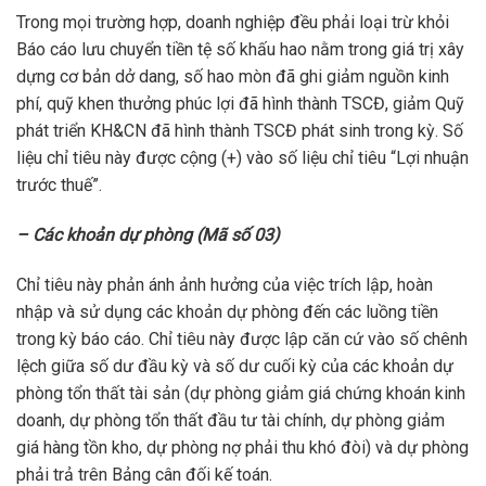
Trong mọi trường hợp, doanh nghiệp đều phải loại trừ khỏi
Báo cáo lưu chuyển tiền tệ số khấu hao nằm trong giá trị xây
dựng cơ bản dở dang, số hao mòn đã ghi giảm nguồn kinh
phí, quỹ khen thưởng phúc lợi đã hình thành TSCĐ, giảm Quỹ
phát triển KH&CN đã hình thành TSCĐ phát sinh trong kỳ. Số
liệu chỉ tiêu này được cộng (+) vào số liệu chỉ tiêu “Lợi nhuận
trước thuế”.
– Các khoản dự phòng (Mã số 03)
Chỉ tiêu này phản ánh ảnh hưởng của việc trích lập, hoàn
nhập và sử dụng các khoản dự phòng đến các luồng tiền
trong kỳ báo cáo. Chỉ tiêu này được lập căn cứ vào số chênh
lệch giữa số dư đầu kỳ và số dư cuối kỳ của các khoản dự
phòng tổn thất tài sản (dự phòng giảm giá chứng khoán kinh
doanh, dự phòng tổn thất đầu tư tài chính, dự phòng giảm
giá hàng tồn kho, dự phòng nợ phải thu khó đòi) và dự phòng
phải trả trên Bảng cân đối kế toán.