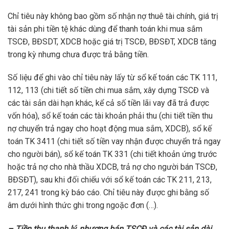
Chỉ tiêu này không bao gồm số nhận nợ thuê tài chính, giá trị
tài sản phi tiền tệ khác dùng để thanh toán khi mua sắm
TSCĐ, BĐSDT, XDCB hoặc giá trị TSCĐ, BĐSĐT, XDCB tăng
trong kỳ nhưng chưa được trả bằng tiền.
Số liệu để ghi vào chỉ tiêu này lấy từ sổ kế toán các TK 111,
112, 113 (chi tiết số tiền chi mua sắm, xây dựng TSCĐ và
các tài sản dài hạn khác, kể cả số tiền lãi vay đã trả được
vốn hóa), sổ kế toán các tài khoản phải thu (chi tiết tiền thu
nợ chuyển trả ngay cho hoạt động mua sắm, XDCB), sổ kế
toán TK 3411 (chi tiết số tiền vay nhận được chuyển trả ngay
cho người bán), sổ kế toán TK 331 (chi tiết khoản ứng trước
hoặc trả nợ cho nhà thầu XDCB, trả nợ cho người bán TSCĐ,
BĐSĐT), sau khi đối chiếu với sổ kế toán các TK 211, 213,
217, 241 trong kỳ báo cáo. Chỉ tiêu này được ghi bằng số
âm dưới hình thức ghi trong ngoặc đơn (…).
– Tiền thu thanh lý, nhượng bán TSCĐ và các tài sản dài