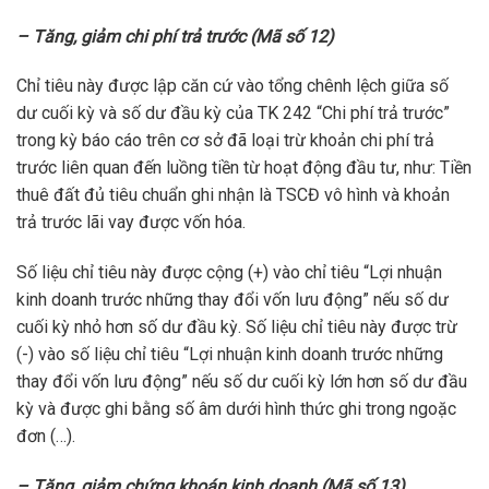
– Tăng, giảm chi phí trả trước (Mã số 12)
Chỉ tiêu này được lập căn cứ vào tổng chênh lệch giữa số
dư cuối kỳ và số dư đầu kỳ của TK 242 “Chi phí trả trước”
trong kỳ báo cáo trên cơ sở đã loại trừ khoản chi phí trả
trước liên quan đến luồng tiền từ hoạt động đầu tư, như: Tiền
thuê đất đủ tiêu chuẩn ghi nhận là TSCĐ vô hình và khoản
trả trước lãi vay được vốn hóa.
Số liệu chỉ tiêu này được cộng (+) vào chỉ tiêu “Lợi nhuận
kinh doanh trước những thay đổi vốn lưu động” nếu số dư
cuối kỳ nhỏ hơn số dư đầu kỳ. Số liệu chỉ tiêu này được trừ
(-) vào số liệu chỉ tiêu “Lợi nhuận kinh doanh trước những
thay đổi vốn lưu động” nếu số dư cuối kỳ lớn hơn số dư đầu
kỳ và được ghi bằng số âm dưới hình thức ghi trong ngoặc
đơn (…).
– Tăng, giảm chứng khoán kinh doanh (Mã số 13)