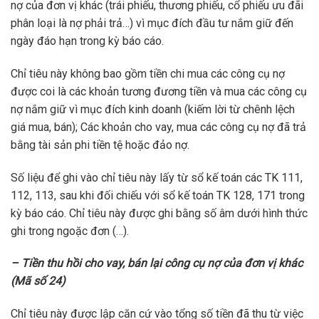
nợ của đơn vị khác (trái phiếu, thương phiếu, cổ phiếu ưu đãi
phân loại là nợ phải trả…) vì mục đích đầu tư nắm giữ đến
ngày đáo hạn trong kỳ báo cáo.
Chỉ tiêu này không bao gồm tiền chi mua các công cụ nợ
được coi là các khoản tương đương tiền và mua các công cụ
nợ nắm giữ vì mục đích kinh doanh (kiếm lời từ chênh lệch
giá mua, bán); Các khoản cho vay, mua các công cụ nợ đã trả
bằng tài sản phi tiền tệ hoặc đảo nợ.
Số liệu để ghi vào chỉ tiêu này lấy từ sổ kế toán các TK 111,
112, 113, sau khi đối chiếu với sổ kế toán TK 128, 171 trong
kỳ báo cáo. Chỉ tiêu này được ghi bằng số âm dưới hình thức
ghi trong ngoặc đơn (…).
– Tiền thu hồi cho vay, bán lại công cụ nợ của đơn vị khác
(Mã số 24)
Chỉ tiêu này được lập căn cứ vào tổng số tiền đã thu từ việc