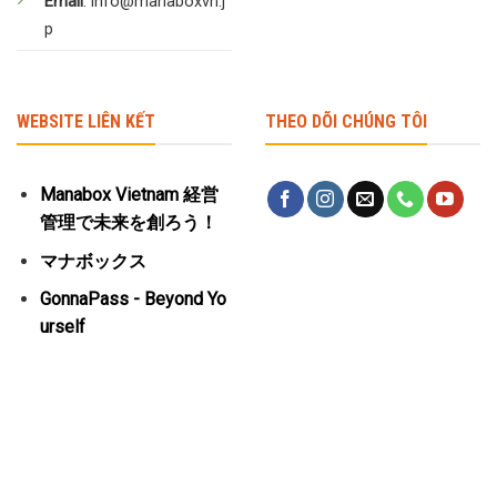
Email
: info@manaboxvn.j
p
WEBSITE LIÊN KẾT
THEO DÕI CHÚNG TÔI
Manabox Vietnam 経営
管理で未来を創ろう！
マナボックス
GonnaPass - Beyond Yo
urself