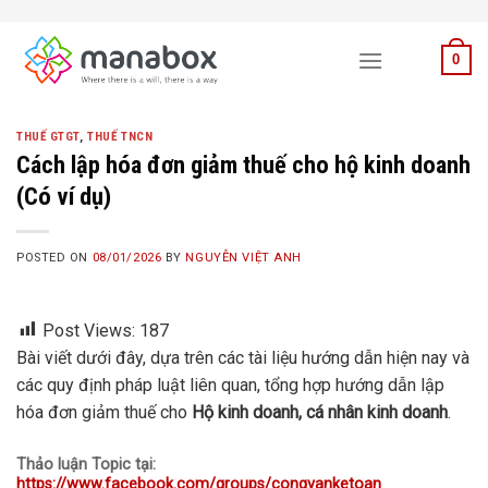
Skip
to
0
content
THUẾ GTGT
,
THUẾ TNCN
Cách lập hóa đơn giảm thuế cho hộ kinh doanh
(Có ví dụ)
POSTED ON
08/01/2026
BY
NGUYỄN VIỆT ANH
Post Views:
187
Bài viết dưới đây, dựa trên các tài liệu hướng dẫn hiện nay và
các quy định pháp luật liên quan, tổng hợp hướng dẫn lập
hóa đơn giảm thuế cho
Hộ kinh doanh, cá nhân kinh doanh
.
Thảo luận Topic tại:
https://www.facebook.com/groups/congvanketoan