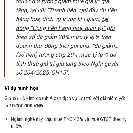
thuộc đối tượng giảm thuế giá trị gia
tăng, tại cột “Thành tiền” ghi đầy đủ tiền
hàng hóa, dịch vụ trước khi giảm,
tại
dòng “Cộng tiền hàng hóa, dịch vụ” ghi
theo số đã giảm 20% mức tỷ lệ % trên
doanh thu, đồng thời ghi chú: “đã giảm…
(số tiền) tương ứng 20% mức tỷ lệ % để
tính thuế giá trị gia tăng theo Nghị quyết
số 204/2025/QH15
”.
Ví dụ minh họa
Giả sử Hộ kinh doanh A bán dịch vụ lưu trú với giá niêm yết
là
10.000.000 VNĐ
.
Ngành nghề này chịu thuế TNCN 2% và thuế GTGT theo tỷ
lệ
5%
.