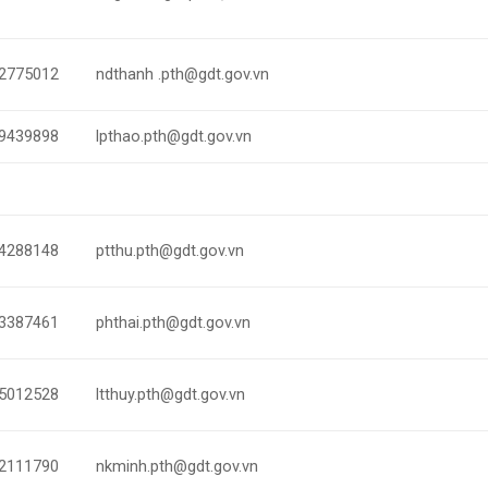
2775012
ndthanh .pth@gdt.gov.vn
9439898
lpthao.pth@gdt.gov.vn
4288148
ptthu.pth@gdt.gov.vn
3387461
phthai.pth@gdt.gov.vn
5012528
ltthuy.pth@gdt.gov.vn
2111790
nkminh.pth@gdt.gov.vn