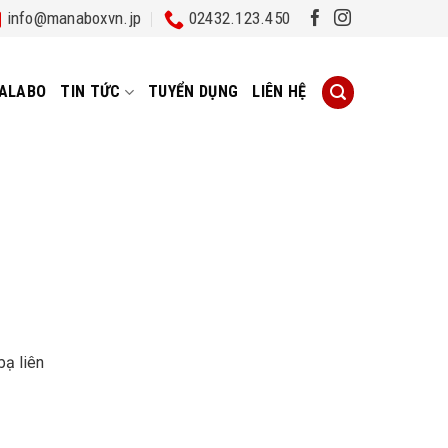
info@manaboxvn.jp
02432.123.450
ALABO
TIN TỨC
TUYỂN DỤNG
LIÊN HỆ
bạ liên