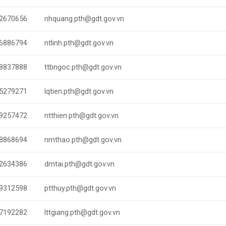
2670656
nhquang.pth@gdt.gov.vn
6886794
ntlinh.pth@gdt.gov.vn
8837888
ttbngoc.pth@gdt.gov.vn
5279271
lqtien.pth@gdt.gov.vn
9257472
ntthien.pth@gdt.gov.vn
8868694
nmthao.pth@gdt.gov.vn
2634386
dmtai.pth@gdt.gov.vn
9312598
ptthuy.pth@gdt.gov.vn
7192282
lttgiang.pth@gdt.gov.vn