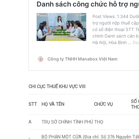
CHI CỤC THUẾ KHU VỰC VIII
SỐ 
STT
HỌ VÀ TÊN
CHỨC VỤ
THO
A
TRỤ SỞ CHÍNH TỈNH PHÚ THỌ
BỘ PHẬN MỘT CỬA (Địa chỉ: Số 376 Nguyễn Tất T