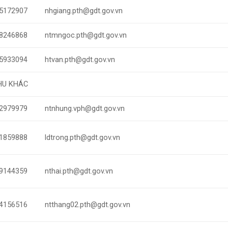
5172907
nhgiang.pth@gdt.gov.vn
8246868
ntmngoc.pth@gdt.gov.vn
5933094
htvan.pth@gdt.gov.vn
HU KHÁC
2979979
ntnhung.vph@gdt.gov.vn
1859888
ldtrong.pth@gdt.gov.vn
9144359
nthai.pth@gdt.gov.vn
4156516
ntthang02.pth@gdt.gov.vn