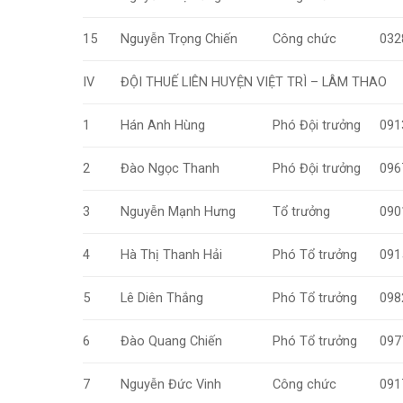
15
Nguyễn Trọng Chiến
Công chức
032
IV
ĐỘI THUẾ LIÊN HUYỆN VIỆT TRÌ – LÂM THAO
1
Hán Anh Hùng
Phó Đội trưởng
091
2
Đào Ngọc Thanh
Phó Đội trưởng
096
3
Nguyễn Mạnh Hưng
Tổ trưởng
090
4
Hà Thị Thanh Hải
Phó Tổ trưởng
091
5
Lê Diên Thắng
Phó Tổ trưởng
098
6
Đào Quang Chiến
Phó Tổ trưởng
097
7
Nguyễn Đức Vinh
Công chức
091