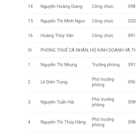
14
Nguyễn Hoàng Giang
Công chức
098
15
Nguyễn Thị Minh Ngọc
Công chức
032
16
Hoàng Thùy Vân
Công chức
091
III
PHÒNG THUẾ CÁ NHÂN, HỘ KINH DOANH VÀ T
1
Nguyễn Thị Nhung
Trưởng phòng
091
Phó trưởng
2
Lê Diên Trọng
096
phòng
Phó trưởng
3
Nguyễn Tuấn Hải
098
phòng
Phó trưởng
4
Nguyễn Thị Thúy Hằng
098
phòng