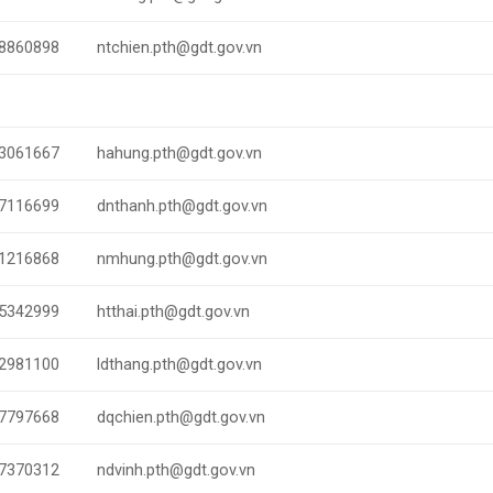
8860898
ntchien.pth@gdt.gov.vn
3061667
hahung.pth@gdt.gov.vn
7116699
dnthanh.pth@gdt.gov.vn
1216868
nmhung.pth@gdt.gov.vn
5342999
htthai.pth@gdt.gov.vn
2981100
ldthang.pth@gdt.gov.vn
7797668
dqchien.pth@gdt.gov.vn
7370312
ndvinh.pth@gdt.gov.vn