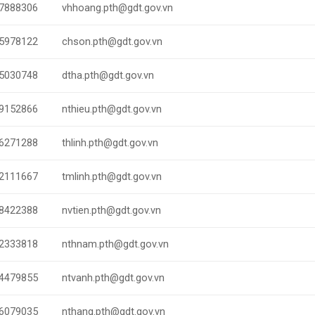
7888306
vhhoang.pth@gdt.gov.vn
5978122
chson.pth@gdt.gov.vn
5030748
dtha.pth@gdt.gov.vn
9152866
nthieu.pth@gdt.gov.vn
6271288
thlinh.pth@gdt.gov.vn
2111667
tmlinh.pth@gdt.gov.vn
8422388
nvtien.pth@gdt.gov.vn
2333818
nthnam.pth@gdt.gov.vn
4479855
ntvanh.pth@gdt.gov.vn
6079035
nthang.pth@gdt.gov.vn