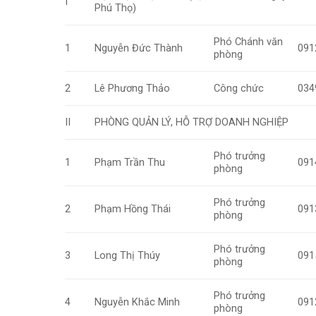
I
Phú Thọ)
Phó Chánh văn
1
Nguyễn Đức Thành
091
phòng
2
Lê Phương Thảo
Công chức
034
II
PHÒNG QUẢN LÝ, HỖ TRỢ DOANH NGHIỆP
Phó trưởng
1
Phạm Trần Thu
091
phòng
Phó trưởng
2
Phạm Hồng Thái
091
phòng
Phó trưởng
3
Long Thị Thúy
091
phòng
Phó trưởng
4
Nguyễn Khắc Minh
091
phòng