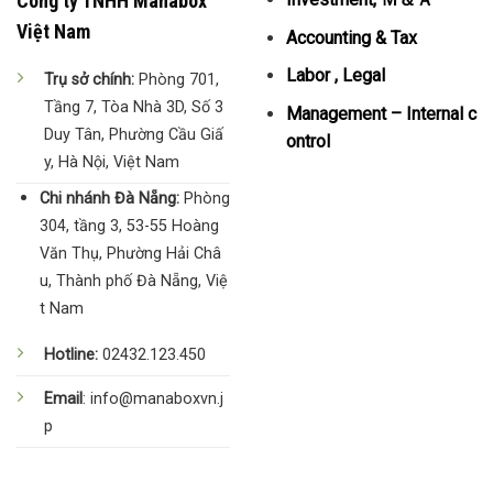
Công ty TNHH Manabox
Việt Nam
Accounting & Tax
Labor , Legal
Trụ sở chính:
Phòng 701,
Tầng 7, Tòa Nhà 3D, Số 3
Management – Internal c
Duy Tân, Phường Cầu Giấ
ontrol
y, Hà Nội, Việt Nam
Chi nhánh Đà Nẵng:
Phòng
304, tầng 3, 53-55 Hoàng
Văn Thụ, Phường Hải Châ
u, Thành phố Đà Nẵng, Việ
t Nam
Hotline:
02432.123.450
Email
: info@manaboxvn.j
p