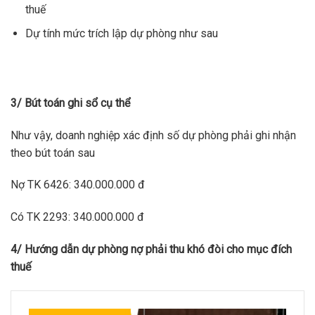
thuế
Dự tính mức trích lập dự phòng như sau
Bên Có:
3/ Bút toán ghi sổ cụ thể
Số dư bên Có:
Như vậy, doanh nghiệp xác định số dự phòng phải ghi nhận
theo bút toán sau
Tài khoản 229 – Dự phòng tổn thất tài sản có 4 tài
Nợ TK 6426: 340.000.000 đ
khoản cấp 2
Có TK 2293: 340.000.000 đ
Tài khoản 2291 – Dự phòng giảm giá chứng khoán
kinh doanh
4/ Hướng dẫn dự phòng nợ phải thu khó đòi cho mục đích
thuế
Tài khoản 2292 – Dự phòng tổn thất đầu tư vào đơn vị