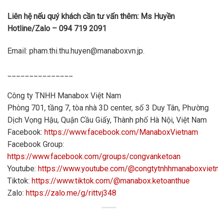
Liên hệ nếu quý khách cần tư vấn thêm: Ms Huyền
Hotline/Zalo – 094 719 2091
Email: pham.thi.thu.huyen@manaboxvn.jp.
_______________
Công ty TNHH Manabox Việt Nam
Phòng 701, tầng 7, tòa nhà 3D center, số 3 Duy Tân, Phường
Dịch Vọng Hậu, Quận Cầu Giấy, Thành phố Hà Nội, Việt Nam
Facebook:
https://www.facebook.com/ManaboxVietnam
Facebook Group:
https://www.facebook.com/groups/congvanketoan
Youtube:
https://www.youtube.com/@congtytnhhmanaboxvie
Tiktok:
https://www.tiktok.com/@manabox.ketoanthue
Zalo:
https://zalo.me/g/rittvj348