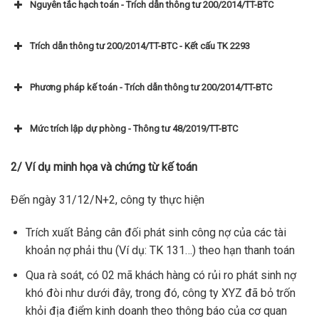
Nguyên tắc hạch toán - Trích dẫn thông tư 200/2014/TT-BTC
Trích dẫn thông tư 200/2014/TT-BTC - Kết cấu TK 2293
Kết cấu và nội dung phản ánh của tài khoản 229 – Dự
Phương pháp kế toán - Trích dẫn thông tư 200/2014/TT-BTC
phòng tổn thất tài sản
Mức trích lập dự phòng - Thông tư 48/2019/TT-BTC
Bên Nợ:
2/ Ví dụ minh họa và chứng từ kế toán
Đến ngày 31/12/N+2, công ty thực hiện
Trích xuất Bảng cân đối phát sinh công nợ của các tài
khoản nợ phải thu (Ví dụ: TK 131…) theo hạn thanh toán
Qua rà soát, có 02 mã khách hàng có rủi ro phát sinh nợ
khó đòi như dưới đây, trong đó, công ty XYZ đã bỏ trốn
khỏi địa điểm kinh doanh theo thông báo của cơ quan