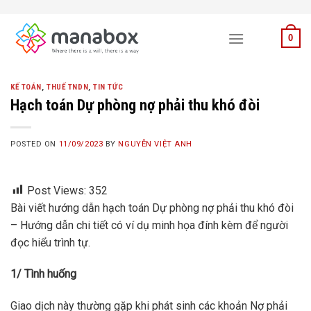
Skip
to
0
content
KẾ TOÁN
,
THUẾ TNDN
,
TIN TỨC
Hạch toán Dự phòng nợ phải thu khó đòi
POSTED ON
11/09/2023
BY
NGUYỄN VIỆT ANH
Post Views:
352
Bài viết hướng dẫn hạch toán Dự phòng nợ phải thu khó đòi
– Hướng dẫn chi tiết có ví dụ minh họa đính kèm để người
đọc hiểu trình tự.
1/ Tình huống
Giao dịch này thường gặp khi phát sinh các khoản Nợ phải