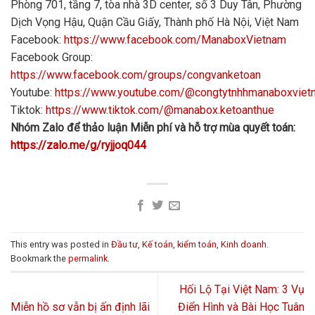
Phòng 701, tầng 7, tòa nhà 3D center, số 3 Duy Tân, Phường
Dịch Vọng Hậu, Quận Cầu Giấy, Thành phố Hà Nội, Việt Nam
Facebook:
https://www.facebook.com/ManaboxVietnam
Facebook Group:
https://www.facebook.com/groups/congvanketoan
Youtube:
https://www.youtube.com/@congtytnhhmanaboxvie
Tiktok:
https://www.tiktok.com/@manabox.ketoanthue
Nhóm Zalo để thảo luận Miễn phí và hỗ trợ mùa quyết toán:
https://zalo.me/g/ryjjoq044
This entry was posted in
Đầu tư
,
Kế toán
,
kiểm toán
,
Kinh doanh
.
Bookmark the
permalink
.
Hối Lộ Tại Việt Nam: 3 Vụ
Miễn hồ sơ vẫn bị ấn định lãi
Điển Hình và Bài Học Tuân