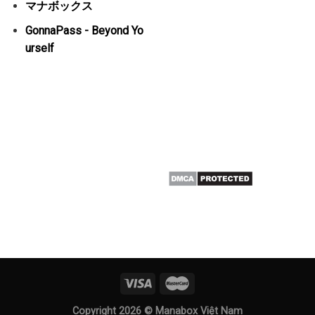
マナボックス
GonnaPass - Beyond Yo
urself
Copyright 2026 ©
Manabox Việt Nam