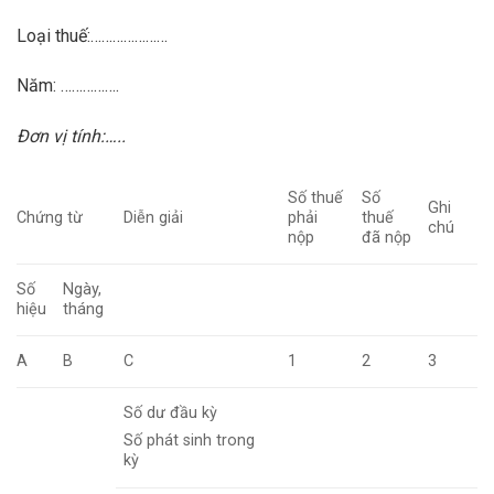
Loại thuế:…………………
Năm: …………….
Đơn vị tính:…..
Số thuế
Số
Ghi
Chứng từ
Diễn giải
phải
thuế
chú
nộp
đã nộp
Số
Ngày,
hiệu
tháng
A
B
C
1
2
3
Số dư đầu kỳ
Số phát sinh trong
kỳ