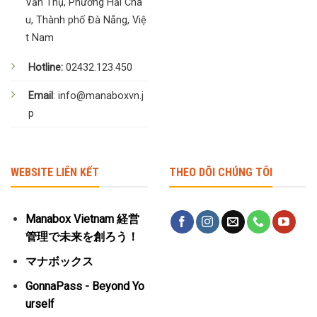
Văn Thụ, Phường Hải Châ
u, Thành phố Đà Nẵng, Việ
t Nam
Hotline:
02432.123.450
Email
: info@manaboxvn.j
p
WEBSITE LIÊN KẾT
THEO DÕI CHÚNG TÔI
Manabox Vietnam 経営
管理で未来を創ろう！
マナボックス
GonnaPass - Beyond Yo
urself