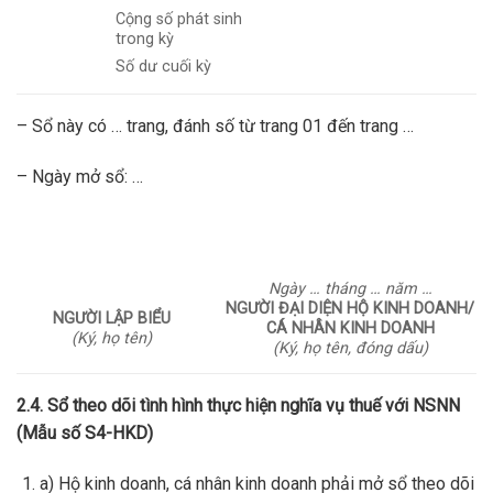
Cộng số phát sinh
trong kỳ
Số dư cuối kỳ
– Sổ này có … trang, đánh số từ trang 01 đến trang …
– Ngày mở sổ: …
Ngày … tháng … năm …
NGƯỜI ĐẠI DIỆN HỘ KINH DOANH/
NGƯỜI LẬP BIỂU
CÁ NHÂN KINH DOANH
(Ký, họ tên)
(Ký, họ tên, đóng dấu)
2.4. Sổ theo dõi tình hình thực hiện nghĩa vụ thuế với NSNN
(Mẫu số S4-HKD)
a) Hộ kinh doanh, cá nhân kinh doanh phải mở sổ theo dõi