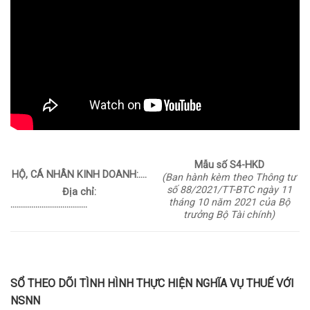
Mẫu số S4-HKD
HỘ, CÁ NHÂN KINH DOANH:….
(Ban hành kèm theo Thông tư
số 88/2021/TT-BTC ngày 11
Địa chỉ:
tháng 10 năm 2021 của Bộ
……………………………….
trưởng Bộ Tài chính)
SỔ THEO DÕI TÌNH HÌNH THỰC HIỆN NGHĨA VỤ THUẾ VỚI
NSNN