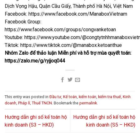
Dịch Vọng Hậu, Quận Cầu Giấy, Thành phố Hà Nội, Việt Nam
Facebook:
https://www.facebook.com/ManaboxVietnam
Facebook Group:
https://www.facebook.com/groups/congvanketoan
Youtube:
https://www.youtube.com/@congtytnhhmanaboxvie
Tiktok:
https://www.tiktok.com/@manabox.ketoanthue
Nhóm Zalo để thảo luận Miễn phí và hỗ trợ mùa quyết toán:
https://zalo.me/g/ryjjoq044
This entry was posted in
Đầu tư
,
Kế toán
,
kiểm toán
,
kiểm tra thuế
,
Kinh
doanh
,
Pháp lí
,
Thuế TNCN
. Bookmark the
permalink
.
Hướng dẫn ghi sổ kế toán hộ
Hướng dẫn ghi sổ kế toán hộ
kinh doanh (S3 – HKD)
kinh doanh (S5 – HKD)