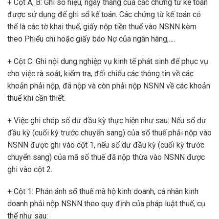
+ Cột A, B: Ghi số hiệu, ngày tháng của các chứng từ kế toán
được sử dụng để ghi sổ kế toán. Các chứng từ kế toán có
thể là các tờ khai thuế, giấy nộp tiền thuế vào NSNN kèm
theo Phiếu chi hoặc giấy báo Nợ của ngân hàng,….
+ Cột C: Ghi nội dung nghiệp vụ kinh tế phát sinh để phục vụ
cho việc rà soát, kiểm tra, đối chiếu các thông tin về các
khoản phải nộp, đã nộp và còn phải nộp NSNN về các khoản
thuế khi cần thiết.
+ Việc ghi chép số dư đầu kỳ thực hiện như sau: Nếu số dư
đầu kỳ (cuối kỳ trước chuyển sang) của số thuế phải nộp vào
NSNN được ghi vào cột 1, nếu số dư đầu kỳ (cuối kỳ trước
chuyển sang) của mã số thuế đã nộp thừa vào NSNN được
ghi vào cột 2.
+ Cột 1: Phản ánh số thuế mà hộ kinh doanh, cá nhân kinh
doanh phải nộp NSNN theo quy định của pháp luật thuế, cụ
thể như sau: