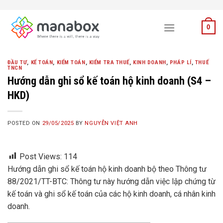
Skip
to
0
content
ĐẦU TƯ
,
KẾ TOÁN
,
KIỂM TOÁN
,
KIỂM TRA THUẾ
,
KINH DOANH
,
PHÁP LÍ
,
THUẾ
TNCN
Hướng dẫn ghi sổ kế toán hộ kinh doanh (S4 –
HKD)
POSTED ON
29/05/2025
BY
NGUYỄN VIỆT ANH
Post Views:
114
Hướng dẫn ghi sổ kế toán hộ kinh doanh bộ theo Thông tư
88/2021/TT-BTC: Thông tư này hướng dẫn việc lập chứng từ
kế toán và ghi sổ kế toán của các hộ kinh doanh, cá nhân kinh
doanh.