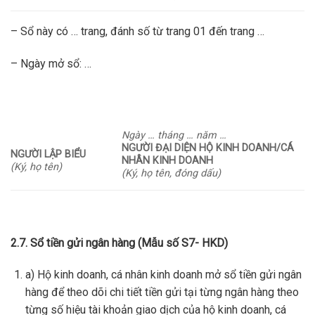
– Sổ này có … trang, đánh số từ trang 01 đến trang …
– Ngày mở sổ: …
Ngày … tháng … năm …
NGƯỜI ĐẠI DIỆN HỘ KINH DOANH/CÁ
NGƯỜI LẬP BIỂU
NHÂN KINH DOANH
(Ký, họ tên)
(Ký, họ tên, đóng dấu)
2.7. Sổ tiền gửi ngân hàng (Mẫu số S7- HKD)
a) Hộ kinh doanh, cá nhân kinh doanh mở sổ tiền gửi ngân
hàng để theo dõi chi tiết tiền gửi tại từng ngân hàng theo
từng số hiệu tài khoản giao dịch của hộ kinh doanh, cá