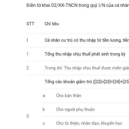
Điền tờ khai 02/KK-TNCN trong quý I/N của cá nhâ
STT
Chỉ tiêu
I
Cá nhân cư trú có
thu nhập từ tiền lương, tiề
1
Tổng thu nhập chịu thuế phát sinh trong kỳ
2
Trong đó: Thu nhập chịu thuế được miễn giả
Tổng các khoản giảm trừ ([22]=[23]+[24]+[25
a
Cho bản thân
b
Cho người phụ thuộc
3
c
Cho từ thiện, nhân đạo, khuyến học