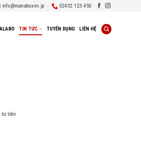
info@manaboxvn.jp
02432.123.450
ALABO
TIN TỨC
TUYỂN DỤNG
LIÊN HỆ
từ tiền