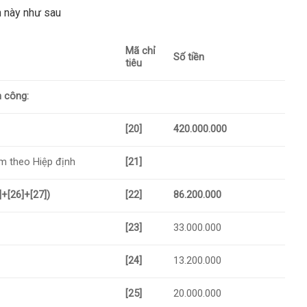
n này như sau
Mã chỉ
Số tiền
tiêu
n công:
[20]
420.000.000
m theo Hiệp định
[21]
]+[26]+[27])
[22]
86.200.000
[23]
33.000.000
[24]
13.200.000
[25]
20.000.000