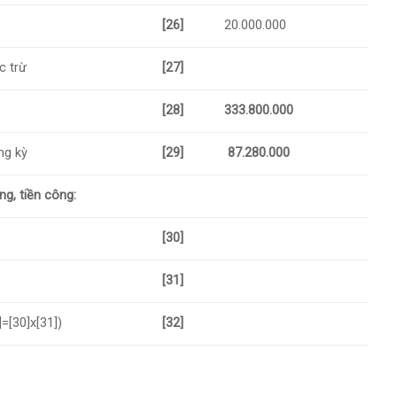
[26]
20.000.000
c trừ
[27]
[28]
333.800.000
ng kỳ
[29]
87.280.000
ng, tiền công:
[30]
[31]
=[30]x[31])
[32]