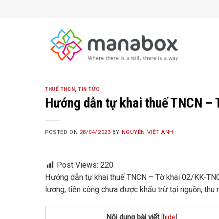
Skip
to
content
THUẾ TNCN
,
TIN TỨC
Hướng dẫn tự khai thuế TNCN – 
POSTED ON
28/04/2023
BY
NGUYỄN VIỆT ANH
Post Views:
220
Hướng dẫn tự khai thuế TNCN – Tờ khai 02/KK-TNCN.
lương, tiền công chưa được khấu trừ tại nguồn, thu
Nội dung bài viết
[
hide
]