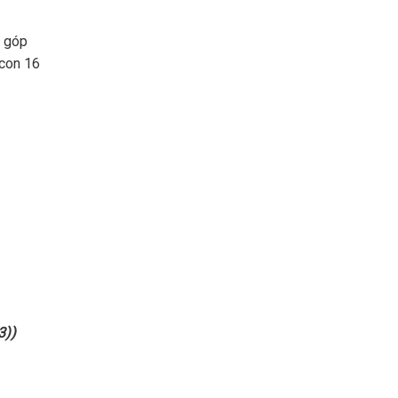
g góp
 con 16
3))